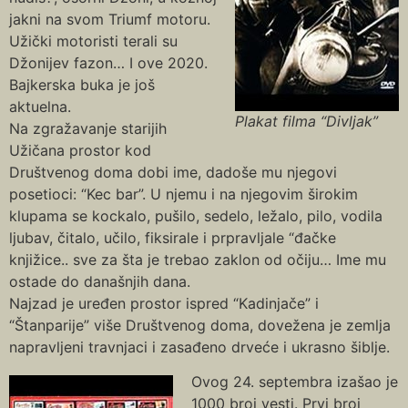
jakni na svom Triumf motoru.
Užički motoristi terali su
Džonijev fazon… I ove 2020.
Bajkerska buka je još
aktuelna.
Plakat filma “Divljak”
Na zgražavanje starijih
Užičana prostor kod
Društvenog doma dobi ime, dadoše mu njegovi
posetioci: “Kec bar”. U njemu i na njegovim širokim
klupama se kockalo, pušilo, sedelo, ležalo, pilo, vodila
ljubav, čitalo, učilo, fiksirale i prpravljale “đačke
knjižice.. sve za šta je trebao zaklon od očiju… Ime mu
ostade do današnjih dana.
Najzad je uređen prostor ispred “Kadinjače” i
“Štanparije” više Društvenog doma, dovežena je zemlja
napravljeni travnjaci i zasađeno drveće i ukrasno šiblje.
Ovog 24. septembra izašao je
1000 broj vesti. Prvi broj