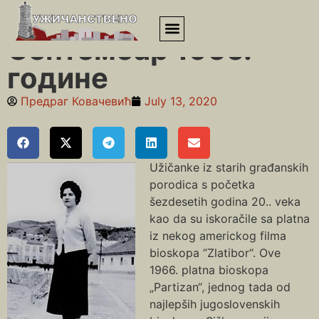
Почетна
»
Шездесете
»
Септембар 1966. године
Септембар 1966.
године
Предраг Ковачевић
July 13, 2020
Užičanke iz starih građanskih
porodica s početka
šezdesetih godina 20.. veka
kao da su iskoračile sa platna
iz nekog americkog filma
bioskopa “Zlatibor“. Ove
1966. platna bioskopa
„Partizan“, jednog tada od
najlepših jugoslovenskih