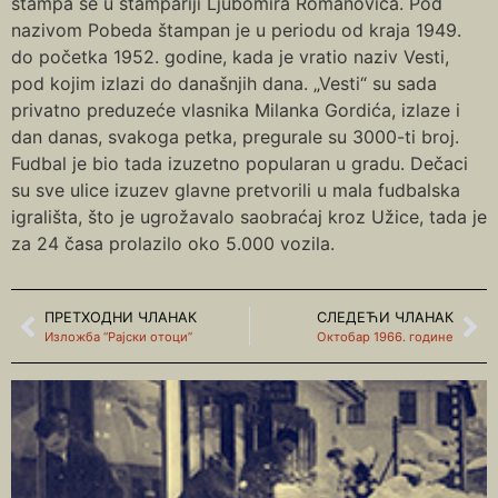
štampa se u štampariji Ljubomira Romanovića. Pod
nazivom Pobeda štampan je u periodu od kraja 1949.
do početka 1952. godine, kada je vratio naziv Vesti,
pod kojim izlazi do današnjih dana. „Vesti“ su sada
privatno preduzeće vlasnika Milanka Gordića, izlaze i
dan danas, svakoga petka, pregurale su 3000-ti broj.
Fudbal je bio tada izuzetno popularan u gradu. Dečaci
su sve ulice izuzev glavne pretvorili u mala fudbalska
igrališta, što je ugrožavalo saobraćaj kroz Užice, tada je
za 24 časa prolazilo oko 5.000 vozila.
ПРЕТХОДНИ ЧЛАНАК
СЛЕДЕЋИ ЧЛАНАК
Изложба “Рајски отоци”
Октобар 1966. године