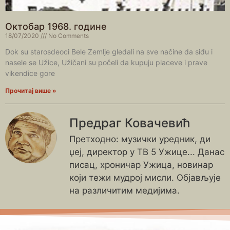
Октобар 1968. године
18/07/2020
No Comments
Dok su starosdeoci Bele Zemlje gledali na sve načine da siđu i
nasele se Užice, Užičani su počeli da kupuju placeve i prave
vikendice gore
Прочитај више »
Предраг Ковачевић
Претходно: музички уредник, ди
џеј, директор у ТВ 5 Ужице... Данас
писац, хроничар Ужица, новинар
који тежи мудрој мисли. Објављује
на различитим медијима.