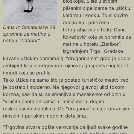
bioskopa. Sišle u svojim
plišanim cipelicama na užičku
kaldrmu i kocku. To slikovito
dočarava i priložena
Dana iz Omladinske 28
fotografija moje tetke Dane
spremna za matine u
Kovačević koja se spremila za
hotelu “Zlatibor”
matine u hotelu „Zlatibor“.
Izgradnjom Trga i Gradske
kavane užičkim damama tj. “drugaricama”, grad je dobio
ambijent koji je odgovarao njihovoj gospostvenoj lepoti
i modi koju su pratile.
Tako Užice ne samo što je postao turističko mesto već
je postalo i moderno. Na njegovoj glavnoj ulici tokom
korzoa, kao da su se smenjivale manekenke od onih u
“vrućim pantalonicama” i “minićima” u dugim
raskopčanim mantilima. Do “drugarica” u najprobranijim
rimskim i pariskim modnim detaljima.
“Trgovina stvara opšte verovanje da ljudi svake godine