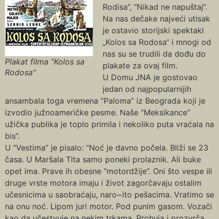
Rodisa”, “Nikad ne napuštaj”.
Na nas dečake najveći utisak
je ostavio storijski spektakl
„Kolos sa Rodosa“ i mnogi od
nas su se trudili da dođu do
Plakat filma “Kolos sa
plakate za ovaj film.
Rodosa”
U Domu JNA je gostovao
jedan od najpopularnijih
ansambala toga vremena “Paloma” iz Beograda koji je
izvodio južnoameričke pesme. Naše “Meksikance”
užička publika je toplo primila i nekoliko puta vraćala na
bis”.
U “Vestima” je pisalo: “Noć je davno počela. Bliži se 23
časa. U Maršala Tita samo poneki prolaznik. Ali buke
opet ima. Prave ih obesne “motordžije”. Oni što vespe ili
druge vrste motora imaju i život zagorčavaju ostalim
učesnicima u saobraćaju, naro~ito pešacima. Vratimo se
na onu noć. Lipom juri motor. Pod punim gasom. Vozači
kao da učestvuje na nekim trkama. Prohuja i prozvrča.