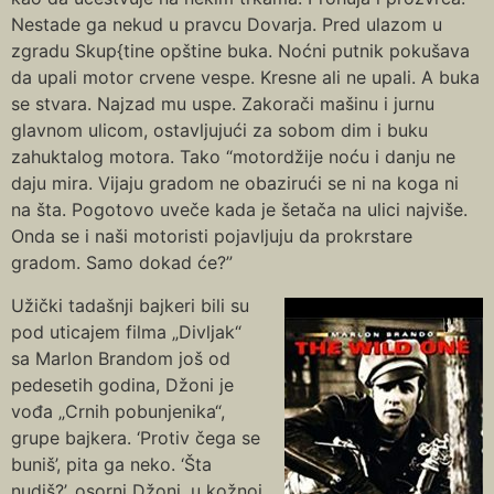
Nestade ga nekud u pravcu Dovarja. Pred ulazom u
zgradu Skup{tine opštine buka. Noćni putnik pokušava
da upali motor crvene vespe. Kresne ali ne upali. A buka
se stvara. Najzad mu uspe. Zakorači mašinu i jurnu
glavnom ulicom, ostavljujući za sobom dim i buku
zahuktalog motora. Tako “motordžije noću i danju ne
daju mira. Vijaju gradom ne obazirući se ni na koga ni
na šta. Pogotovo uveče kada je šetača na ulici najviše.
Onda se i naši motoristi pojavljuju da prokrstare
gradom. Samo dokad će?”
Užički tadašnji bajkeri bili su
pod uticajem filma „Divljak“
sa Marlon Brandom još od
pedesetih godina, Džoni je
vođa „Crnih pobunjenika“,
grupe bajkera. ‘Protiv čega se
buniš’, pita ga neko. ‘Šta
nudiš?’, osorni Džoni, u kožnoj