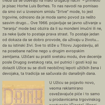
treba da se odevaju na malo drugačiji način” – primetio
je pisac Horhe Luis Borhes. To nas navodi na pomisao
da smo svi u izvesnom smislu “žrtve” mode, to jest
trgovine, odnosno da je moda samo povod za nešto
sasvim drugo… Ove 1966. pojavljuje se javno uživanje u
“teranju” mode bez obzira da li su mondeni imućni ili ne,
za neke ljude to postaje prava strast. To postaje jedan
od dokaza da se dobro provode, da uživaju u životu…
da su istinski živi. Sve to stiže u Titovu Jugoslaviju, ali
na posebane načine nego u drugim evropskim
zemljama. Užičani su pratili svetsku modu, dve decenije
posle Drugog svetskog rata, svi putnici i gosti koji su
dolazili Užice su se divili neobičnoj lepoti užičkih žena i
devojaka, ta tradicija se sačuvala do današnjih dana.
U Užicu se pojavilo novo,
veoma reklamirano
osvežavajuće piće i to samo
u prodavnicama trgovinskog
preduzeća “Čigota”, “Pepsi