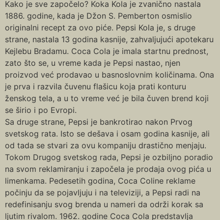
Kako je sve započelo? Koka Kola je zvanično nastala
1886. godine, kada je Džon S. Pemberton osmislio
originalni recept za ovo piće. Pepsi Kola je, s druge
strane, nastala 13 godina kasnije, zahvaljujući apotekaru
Kejlebu Bradamu. Coca Cola je imala startnu prednost,
zato što se, u vreme kada je Pepsi nastao, njen
proizvod već prodavao u basnoslovnim količinama. Ona
je prva i razvila čuvenu flašicu koja prati konturu
ženskog tela, a u to vreme već je bila čuven brend koji
se širio i po Evropi.
Sa druge strane, Pepsi je bankrotirao nakon Prvog
svetskog rata. Isto se dešava i osam godina kasnije, ali
od tada se stvari za ovu kompaniju drastično menjaju.
Tokom Drugog svetskog rada, Pepsi je ozbiljno poradio
na svom reklamiranju i započela je prodaja ovog pića u
limenkama. Pedesetih godina, Coca Coline reklame
počinju da se pojavljuju i na televiziji, a Pepsi radi na
redefinisanju svog brenda u nameri da održi korak sa
ljutim rivalom. 1962. godine Coca Cola predstavlja