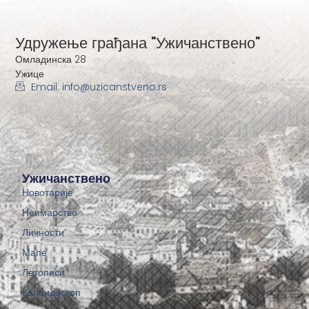
Удружење грађана "Ужичанствено"
Омладинска 28
Ужице
Email: info@uzicanstveno.rs
Ужичанствено
Новотарије
Неимарство
Личности
Мапе
Летописи
Калеидоскоп