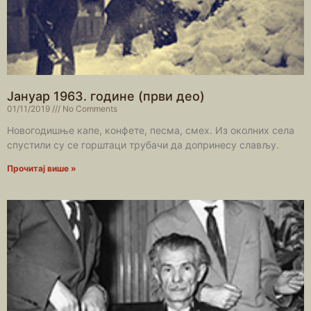
Јануар 1963. године (први део)
01/11/2019
No Comments
Новогодишње капе, конфете, песма, смех. Из околних села
спустили су се горштаци трубачи да допринесу слављу.
Прочитај више »