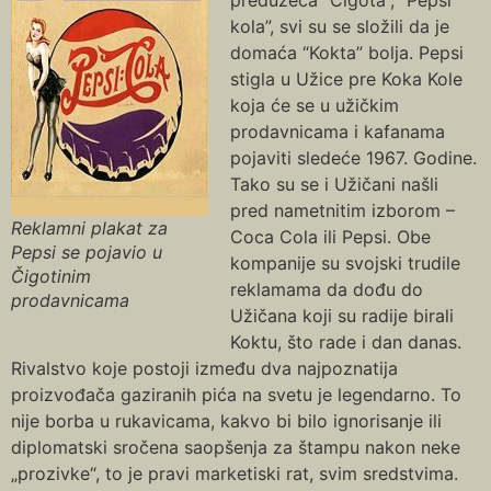
kola”, svi su se složili da je
domaća “Kokta” bolja. Pepsi
stigla u Užice pre Koka Kole
koja će se u užičkim
prodavnicama i kafanama
pojaviti sledeće 1967. Godine.
Tako su se i Užičani našli
pred nametnitim izborom –
Reklamni plakat za
Coca Cola ili Pepsi. Obe
Pepsi se pojavio u
kompanije su svojski trudile
Čigotinim
reklamama da dođu do
prodavnicama
Užičana koji su radije birali
Koktu, što rade i dan danas.
Rivalstvo koje postoji između dva najpoznatija
proizvođača gaziranih pića na svetu je legendarno. To
nije borba u rukavicama, kakvo bi bilo ignorisanje ili
diplomatski sročena saopšenja za štampu nakon neke
„prozivke“, to je pravi marketiski rat, svim sredstvima.