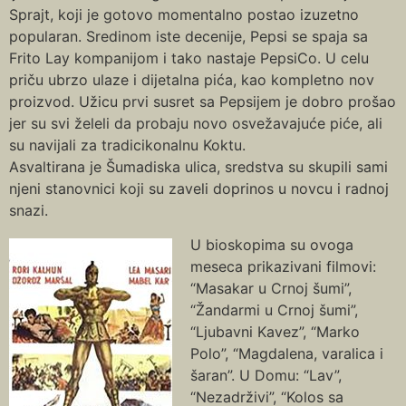
Sprajt, koji je gotovo momentalno postao izuzetno
popularan. Sredinom iste decenije, Pepsi se spaja sa
Frito Lay kompanijom i tako nastaje PepsiCo. U celu
priču ubrzo ulaze i dijetalna pića, kao kompletno nov
proizvod. Užicu prvi susret sa Pepsijem je dobro prošao
jer su svi želeli da probaju novo osvežavajuće piće, ali
su navijali za tradicikonalnu Koktu.
Asvaltirana je Šumadiska ulica, sredstva su skupili sami
njeni stanovnici koji su zaveli doprinos u novcu i radnoj
snazi.
U bioskopima su ovoga
meseca prikazivani filmovi:
“Masakar u Crnoj šumi”,
“Žandarmi u Crnoj šumi”,
“Ljubavni Kavez”, “Marko
Polo”, “Magdalena, varalica i
šaran”. U Domu: “Lav”,
“Nezadrživi”, “Kolos sa