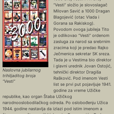
“Vesti” složio je slovoslagač
Milovan Savić a 1000 Dragan
Blagojević (otac Vlada i
Gorana sa Rakiskog).
Povodom ovoga jubileja Tito
je odlikovao “Vesti” ordenom
zasluga za narod sa srebrnim
zracima koji je predao Rajko
Ječmenica sekretar SK sreza.
Tada je u Vestima bio direktor
i glavni urednik Jovan Ostojić,
Naslovna jubilarnog
tehnički direktor Dragiša
trihiljaditog broja
Rašković. Pod imenom Vesti
“Vesti”
list se prvi put pojavljuje 1941.
godine za vreme Užičke
republike, kao organ Štaba Užičkog
narodnooslobodilačkog odreda. Po oslobođenju Užica
1944. godine nastavlja da izlazi pod istim imenom a