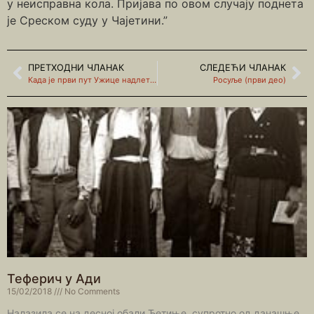
у неисправна кола. Пријава по овом случају поднета
је Среском суду у Чајетини.”
ПРЕТХОДНИ ЧЛАНАК
СЛЕДЕЋИ ЧЛАНАК
Када је први пут Ужице надлетео авион?
Росуље (први део)
Теферич у Ади
15/02/2018
No Comments
Налазила се на десној обали Ђетиње, супротно од данашње