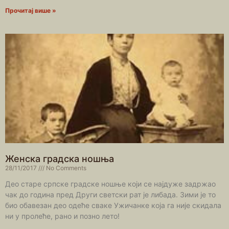
Прочитај више »
Женска градска ношња
28/11/2017
No Comments
Део старе српске градске ношње који се најдуже задржао
чак до година пред Други светски рат је либада. Зими је то
био обавезан део одеће сваке Ужичанке која га није скидала
ни у пролеће, рано и позно лето!