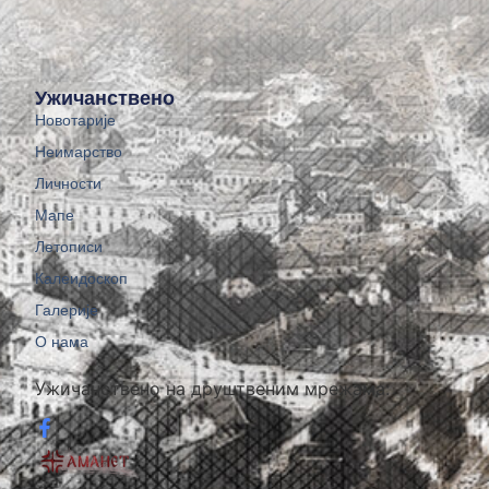
Ужичанствено
Новотарије
Неимарство
Личности
Мапе
Летописи
Калеидоскоп
Галерије
О нама
Ужичанствено на друштвеним мрежама: