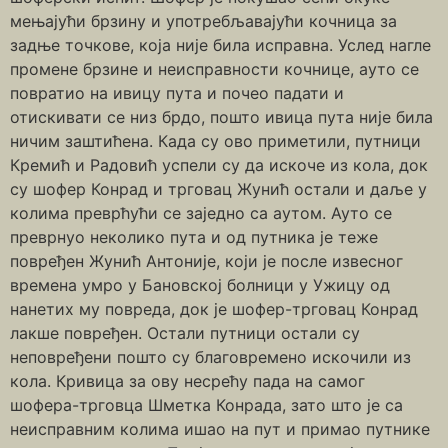
мењајући брзину и употребљавајући кочница за
задње точкове, која није била исправна. Услед нагле
промене брзине и неисправности кочнице, ауто се
повратио на ивицу пута и почео падати и
отискивати се низ брдо, пошто ивица пута није била
ничим заштићена. Када су ово приметили, путници
Кремић и Радовић успели су да искоче из кола, док
су шофер Конрад и трговац Жунић остали и даље у
колима преврћући се заједно са аутом. Ауто се
преврнуо неколико пута и од путника је теже
повређен Жунић Антоније, који је после извесног
времена умро у Бановској болници у Ужицу од
нанетих му повреда, док је шофер-трговац Конрад
лакше повређен. Остали путници остали су
неповређени пошто су благовремено искочили из
кола. Кривица за ову несрећу пада на самог
шофера-трговца Шметка Конрада, зато што је са
неисправним колима ишао на пут и примао путнике