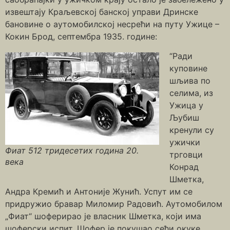
извештају Краљевској банској управи Дринске
бановине о аутомобилској несрећи на путу Ужице –
Кокин Брод, септембра 1935. године:
“Ради
куповине
шљива по
селима, из
Ужица у
Љубиш
кренули су
ужички
Фиат 512 тридесетих година 20.
трговци
века
Конрад
Шметка,
Андра Кремић и Антоније Жунић. Успут им се
придружио бравар Миломир Радовић. Аутомобилом
„Фиат“ шоферирао је власник Шметка, који има
шоферски испит. Шофер је покушао сећи окуке