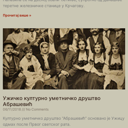
теретне железничке станице у Крчагову.
Прочитај више »
Ужичко културно уметничко друштво
Абрашевић
06/11/2018
No Comments
Културно уметничко друштво “Абрашевић” основано је Ужицу
одмах после Првог светског рата.