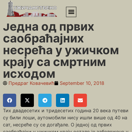
Почетна
»
Између два рата
»
Једна од првих саобраћајних
несрећа у ужичком крају са смртним исходом
Једна од првих
саобраћајних
несрећа у ужичком
крају са смртним
исходом
Предраг Ковачевић
September 10, 2018
Тих двадесетих и тридесетих година 20 века путеви
су били лоши, аутомобили нису ишли више од 40 на
сат, несреће су се догађале. О једној од првих
саобраћајки у ужичком крају остало је забележено у