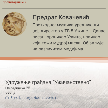
Прочитај више »
Предраг Ковачевић
Претходно: музички уредник, ди
џеј, директор у ТВ 5 Ужице... Данас
писац, хроничар Ужица, новинар
који тежи мудрој мисли. Објављује
на различитим медијима.
Удружење грађана "Ужичанствено"
Омладинска 28
Ужице
Email: info@uzicanstveno.rs