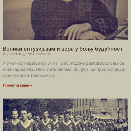
Велики ентузијазам и вера у бољу будућност
08/07/2019
No Comments
У Ужичкој недељи бр 31 из 1995, године разговарао сам са
новинаром Мишелом Петковићем, 26. јула, за први рођендан
прве ужичке Телевизије 5.
Прочитај више »