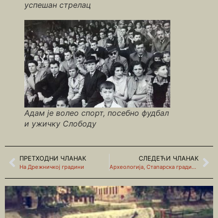
успешан стрелац
Адам је волео спорт, посебно фудбал
и ужичку Слободу
ПРЕТХОДНИ ЧЛАНАК
СЛЕДЕЋИ ЧЛАНАК
На Дрежничкој градини
Археологија, Стапарска градина и њен последњи чувар