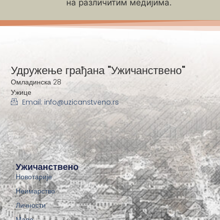
на различитим медијима.
Удружење грађана "Ужичанствено"
Омладинска 28
Ужице
Email: info@uzicanstveno.rs
Ужичанствено
Новотарије
Неимарство
Личности
Мапе