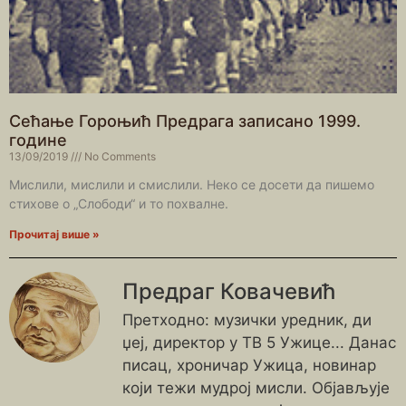
Сећање Гороњић Предрага записано 1999.
године
13/09/2019
No Comments
Мислили, мислили и смислили. Неко се досети да пишемо
стихове о „Слободи“ и то похвалне.
Прочитај више »
Предраг Ковачевић
Претходно: музички уредник, ди
џеј, директор у ТВ 5 Ужице... Данас
писац, хроничар Ужица, новинар
који тежи мудрој мисли. Објављује