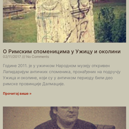
О Римским споменицима у Ужицу и околини
02/11/2017
No Comments
Године 2011. је у ужичком Народном музеју откривен
Лапидаријум античких споменика, пронађених на подручју
Ужица и околине, који су у античком периоду били део
римске провинције Далмације.
Прочитај више »