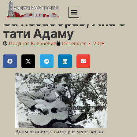
Почетна
»
Приповедања
»
За незаборав, Ана о тати Адаму
За незаборав, Ана о
тати Адаму
Предраг Ковачевић
December 3, 2018
Адам је свирао гитару и лепо певао