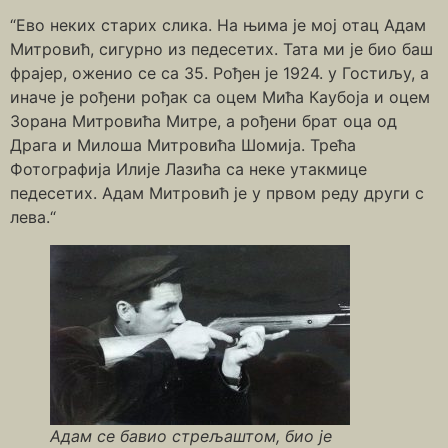
“Ево неких старих слика. На њима је мој отац Адам
Митровић, сигурно из педесетих. Тата ми је био баш
фрајер, оженио се са 35. Рођен је 1924. у Гостиљу, а
иначе је рођени рођак са оцем Мића Каубоја и оцем
Зорана Митровића Митре, а рођени брат оца од
Драга и Милоша Митровића Шомија. Трећа
Фотографија Илије Лазића са неке утакмице
педесетих. Адам Митровић је у првом реду други с
лева.“
Адам се бавио стрељаштом, био је