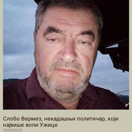
Слобо Вермез, некадашњи политичар, који
највише воли Ужице
16/06/2022