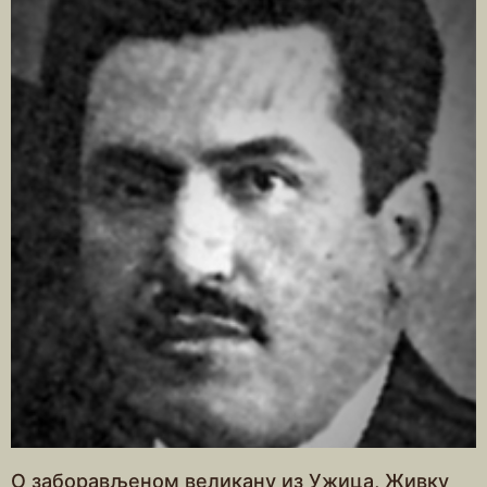
О заборављеном великану из Ужица, Живку