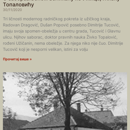
Топаловићу
30/11/2020
Tri ličnosti modernog radničkog pokreta iz užičkog kraja,
Radovan Dragović, Dušan Popović posebno Dimitrije Tucović,
imaju svoja spomen-obeležja u centru grada, Tucović i Glavnu
ulicu. Njihov saborac, doktor pravnih nauka Živko Topalović,
rođeni Užičanin, nema obeležje. Za njega niko nije čuo. Dimitrije
Tucović koji je nesporni velikan, istini za volju
Прочитај више »