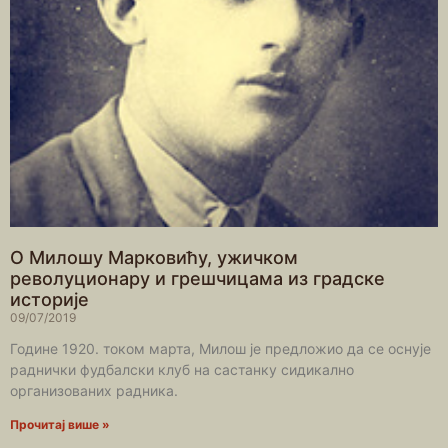
О Милошу Марковићу, ужичком
револуционару и грешчицама из градске
историје
09/07/2019
Године 1920. током марта, Милош је предложио да се оснује
раднички фудбалски клуб на састанку сидикално
организованих радника.
Прочитај више »