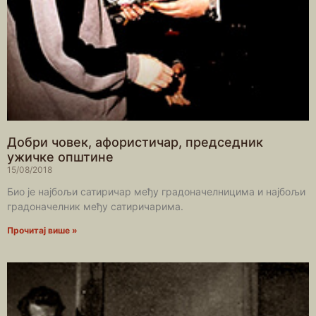
Добри човек, афористичар, председник
ужичке општине
15/08/2018
Био је најбољи сатиричар међу градоначелницима и најбољи
градоначелник међу сатиричарима.
Прочитај више »