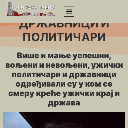
Почетна
»
Личности
»
Државници и политичари
ДРЖАВНИЦИ И
ПОЛИТИЧАРИ
Више и мање успешни,
вољени и невољени, ужички
политичари и државници
одређивали су у ком се
смеру креће ужички крај и
држава