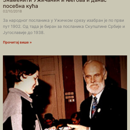
посебна кућа
02/10/2018
За народног посланика у Ужичком срезу изабран је по први
пут 1902. Од тада је биран за посланика Скупштине Србије и
Југославије до 1938.
Прочитај више »