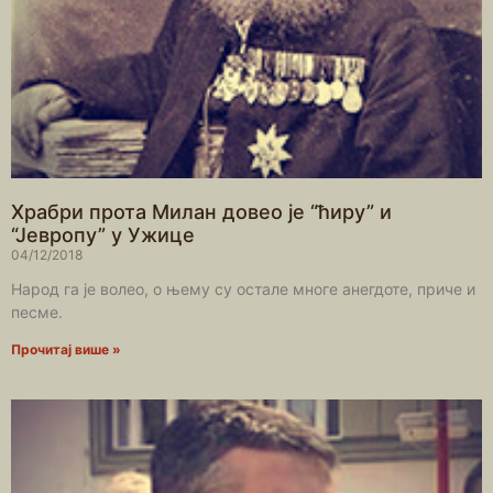
Храбри прота Милан довео је “ћиру” и
“Јевропу” у Ужице
04/12/2018
Народ га је волео, о њему су остале многе анегдоте, приче и
песме.
Прочитај више »