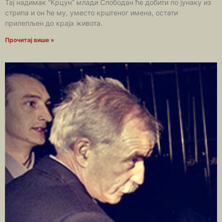
Тај надимак “Крцун” млади Слободан ће добити по јунаку из
стрипа и он ће му, уместо крштеног имена, остати
прилепљен до краја живота.
Прочитај више »