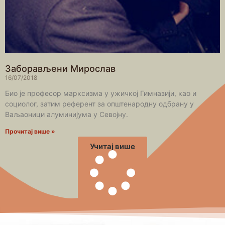
Заборављени Мирослав
16/07/2018
Био је професор марксизма у ужичкој Гимназији, као и
социолог, затим референт за општенародну одбрану у
Ваљаоници алуминијума у Севојну.
Прочитај више »
Учитај више