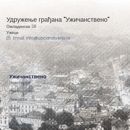
Удружење грађана "Ужичанствено"
Омладинска 28
Ужице
Email: info@uzicanstveno.rs
Ужичанствено
Новотарије
Неимарство
Личности
Мапе
Летописи
Калеидоскоп