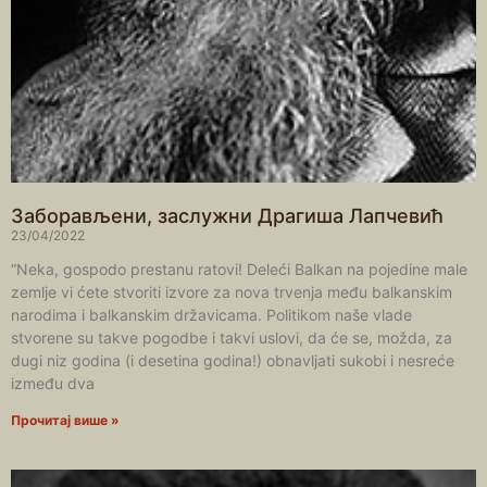
Заборављени, заслужни Драгиша Лапчевић
23/04/2022
“Neka, gospodo prestanu ratovi! Deleći Balkan na pojedine male
zemlje vi ćete stvoriti izvore za nova trvenja među balkanskim
narodima i balkanskim državicama. Politikom naše vlade
stvorene su takve pogodbe i takvi uslovi, da će se, možda, za
dugi niz godina (i desetina godina!) obnavljati sukobi i nesreće
između dva
Прочитај више »