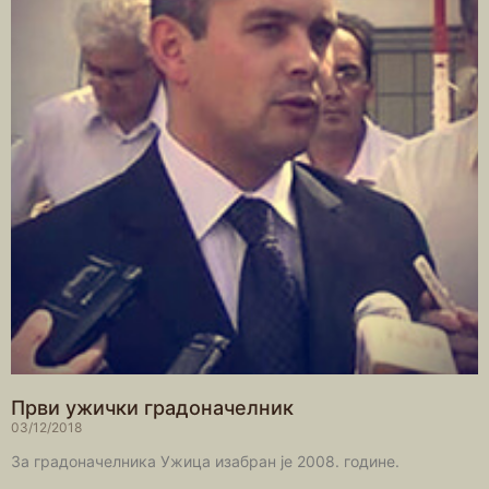
Први ужички градоначелник
03/12/2018
За градоначелника Ужица изабран је 2008. године.