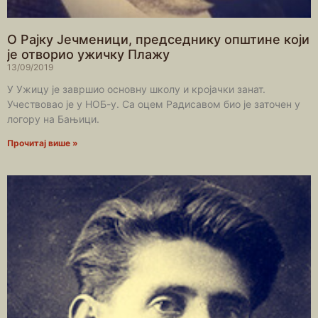
О Рајку Јечменици, председнику општине који
је отворио ужичку Плажу
13/09/2019
У Ужицу је завршио основну школу и кројачки занат.
Учествовао је у НОБ-у. Са оцем Радисавом био је заточен у
логору на Бањици.
Прочитај више »