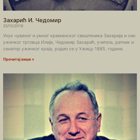
Захарић И. Чедомир
25/10/2018
Унук чувеног и умног креманског свештеника Захарија и син
ужичког трговца Илије, Чедомир Захарић, учитељ, ратник и
сенатор ужичког краја, родио се у Ужицу 1885. године.
Прочитај више »