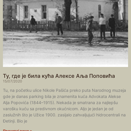
Ту, где је била кућа Алексе Аља Поповића
15/07/2020
Tu, na početku ulice Nikole Pašića preko puta Narodnog muzeja
gde je danas parking bila je znamenita kuća Advokata Alekse
Alja Popovića (1844–1915). Nekada je smatrana za najlepšu
varošku kuću sa predivnom okućnicom. Aljo je jedan je od
zaslužnih što je Užice 1900. zasijalo zahvaljujući hidrocentrali na
Đetinji. Bio je
Прочитај више »