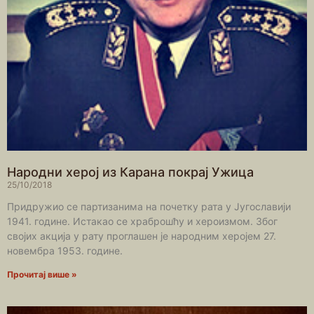
Народни херој из Карана покрај Ужица
25/10/2018
Придружио се партизанима на почетку рата у Југославији
1941. године. Истакао се храброшћу и хероизмом. Због
својих акција у рату проглашен је народним херојем 27.
новембра 1953. године.
Прочитај више »