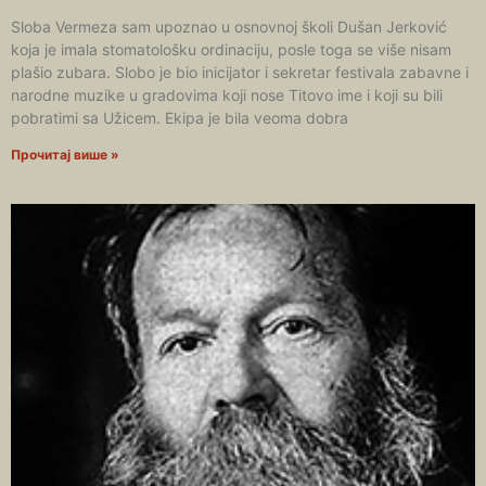
Sloba Vermeza sam upoznao u osnovnoj školi Dušan Jerković
koja je imala stomatološku ordinaciju, posle toga se više nisam
plašio zubara. Slobo je bio inicijator i sekretar festivala zabavne i
narodne muzike u gradovima koji nose Titovo ime i koji su bili
pobratimi sa Užicem. Ekipa je bila veoma dobra
Прочитај више »