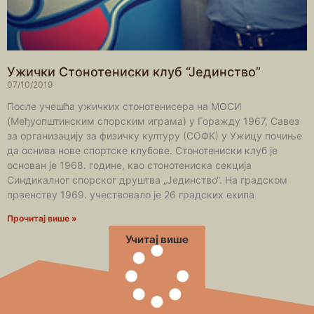
Ужички Стонотениски клуб “Јединство”
07/10/2019
После учешћа ужичких стонотенисера на МОСИ
(Међуопштинским спорским играма) у Горажду 1967, Савез
за организацију за физичку културу (СОФК) у Ужицу почиње
да оснива нове спортске клубове. Стонотениски клуб је
основан је 1968. године, као стонотениска секција
Синдикалног спорског друштва „Јединство“. На градском
првенству 1969. учествовало је 26 градских екипа
Прочитај више »
Учитај више