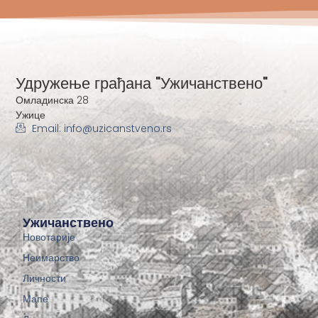
Удружење грађана "Ужичанствено"
Омладинска 28
Ужице
Email: info@uzicanstveno.rs
Ужичанствено
Новотарије
Неимарство
Личности
Мапе