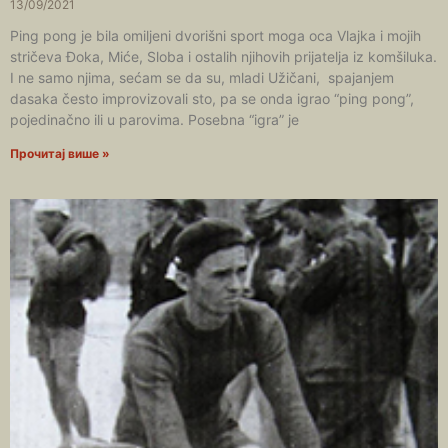
13/09/2021
Ping pong je bila omiljeni dvorišni sport moga oca Vlajka i mojih
stričeva Đoka, Miće, Sloba i ostalih njihovih prijatelja iz komšiluka.
I ne samo njima, sećam se da su, mladi Užičani, spajanjem
dasaka često improvizovali sto, pa se onda igrao “ping pong”,
pojedinačno ili u parovima. Posebna “igra” je
Прочитај више »