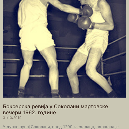
Боксерска ревија у Соколани мартовске
вечери 1962. године
31/10/2019
У дупке пуној Соколани, пред 1200 гледалаца, одржана је