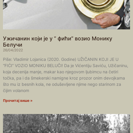
Ужичанин који је у ” фићи” возио Монику
Белучи
26/04/2022
Piše: Vladimir Lojanica (2020. Godine) UŽIČANIN KOJI JE U
“FIĆI” VOZIO MONIKU BELUČI! Da je Vićentiju Saviću, Užičaninu,
koja decenija manje, makar kao njegovom ljubimcu na četiri
točka, pa i da šmekerski namigne kroz prozor onim devojkama
što mu iz besnih kola, ne oduševljene njime nego starinom za
čijim volanom
Прочитај више »