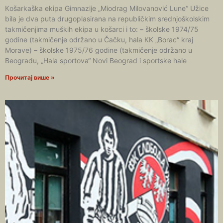
Кošarkaška ekipa Gimnazije „Miodrag Milovanović Lune“ Užice
bila je dva puta drugoplasirana na republičkim srednjoškolskim
takmičenjima muških ekipa u košarci i to: – školske 1974/75
godine (takmičenje održano u Čačku, hala КК „Borac“ kraj
Morave) – školske 1975/76 godine (takmičenje održano u
Beogradu, „Hala sportova“ Novi Beograd i sportske hale
Прочитај више »