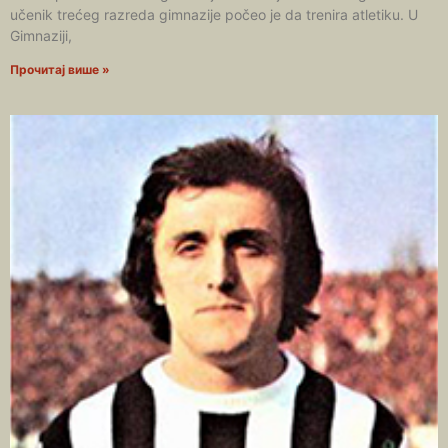
učenik trećeg razreda gimnazije počeo je da trenira atletiku. U
Gimnaziji,
Прочитај више »