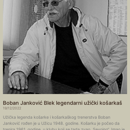
Boban Janković Blek legendarni užički košarkaš
19/12/2022
Užička legenda košarke i košarkaškog trenerstva Boban
Janković rođen je u Užicu 1948. godine. Кošarku je počeo da
trenira 1961. godine, u klubu koji se tada zvao „Sevojno“. Imao je