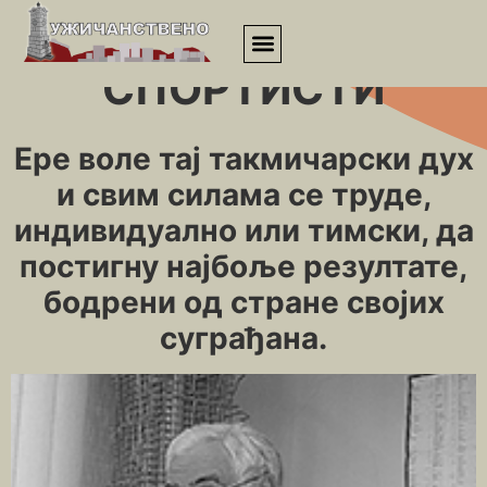
Почетна
»
Личности
»
Спортисти
СПОРТИСТИ
Ере воле тај такмичарски дух
и свим силама се труде,
индивидуално или тимски, да
постигну најбоље резултате,
бодрени од стране својих
суграђана.