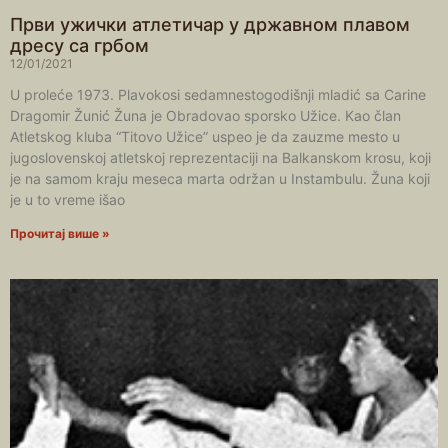
Први ужички атлетичар у државном плавом
дресу са грбом
12/01/2021
U proleće 1973. Plavokosi sedamnestogodišnji mladić sa Carine
Dragomir Žunić Žuna je Obradovao sporsko Užice. Kao član
Atletskog kluba “Titovo Užice” uspeo je da zauzme mesto u
jugoslovenskoj atletskoj reprezentaciji na Balkanskom krosu, koji
je na samom kraju meseca marta održan u Instambulu. Žuna koji
je u to vreme išao
Прочитај више »