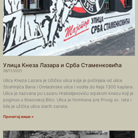
Улица Кнеза Лазара и Срба Стаменковића
28/11/2021
Ulica Kneza Lazara je Užička ulica koja je počinjala od ulice
Strahinjića Bana i Omladinske ulice i vodila do Keja 1300 kaplara.
Ulica je nazvana po Lazaru Hrabeljanoviću srpskom knezu koji je
poginuo u Kosovskoj Bitci. Ulica je formirana pre Prvog sv. rata i
bila je užička ulica starih zanata.
Прочитај више »