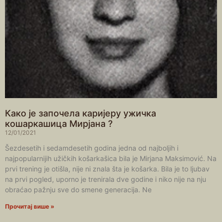
Како је започела каријеру ужичка
кошаркашица Мирјана ?
12/01/2021
Šezdesetih i sedamdesetih godina jedna od najboljih i
najpopularnijih užičkih košarkašica bila je Mirjana Maksimović. Na
prvi trening je otišla, nije ni znala šta je košarka. Bila je to ljubav
na prvi pogled, uporno je trenirala dve godine i niko nije na nju
obraćao pažnju sve do smene generacija. Ne
Прочитај више »