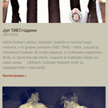
Јул 1967.године
16/07/2020
Užički fudbal i užička „Slobode“, beležili su novinari toga
vremena, u tri godine zaredom 1967, 1968. i 1969. ustupili su
vrhunskom fudbalu 28 svojih majstora. Iz fudbalske majstorske
škole, tu ispod Đavolje stene, rasipano je fudbalsko blago po
celom svetu. Užičanin. fudbaler Radomir Antić sa
najelegantnijim i najmudrijih
Прочитај више »