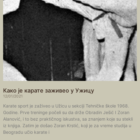
Како је карате заживео у Ужицу
12/01/2021
Karate sport je zaživeo u Užicu u sekciji Tehničke škole 1968.
Godine. Prve treninge počeli su da drže Obradin Ješić I Zoran
Alanović, i to bez praktičnog iskustva, sa znanjem koje su stekli
iz knjiga. Zatim je došao Zoran Krstić, koji je za vreme studija u
Beogradu učio karate i