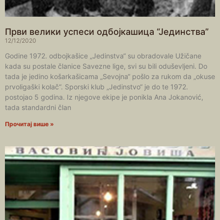
Први велики успеси одбојкашица “Јединства”
12/12/2020
Godine 1972. odbojkašice „Jedinstva“ su obradovale Užičane
kada su postale članice Savezne lige, svi su bili oduševljeni. Do
tada je jedino košarkašicama „Sevojna“ pošlo za rukom da „okuse
prvoligaški kolač“. Sporski klub „Jedinstvo“ je do te 1972.
postojao 5 godina. Iz njegove ekipe je ponikla Ana Jokanović,
tada standardni član
Прочитај више »