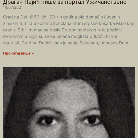
Драган Пејић пише за портал Ужичанствено
19/07/2021
Grad na Đetinji 50-tih i 60-tih godina bio domaćin čuvenih
zimskih turnira u košarci Sokolana hram srpske košarke Malo koji
grad u Srbiji mogao se posle Drugog svetskog rata podičiti
dvoranom u kojoj su svoje umeće mogli da prikažu brojni
sportisti. Grad na Đetinji imao je svoju Sokolanu, odnosno Dom
Прочитај више »