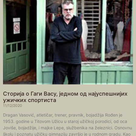
Сторија о Гаги Васу, једном од најуспешнијих
ужичких спортиста
11/12/2020
Dragan Vasović, atletičar, trener, pravnik, bojadžija Rođen je
1953. godine u Titovom Užicu u staroj užičkoj porodici, od oca
Joviše, bojadžije, i majke Lepe, službenika na železnici. Osnovnu
školu i poznatu užičku gimnaziju završio je u rodnom gradu. Kao