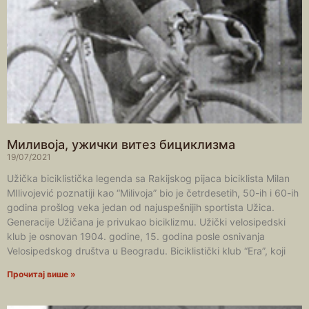
Миливоја, ужички витез бициклизма
19/07/2021
Užička biciklistička legenda sa Rakijskog pijaca biciklista Milan
MIlivojević poznatiji kao “Milivoja” bio je četrdesetih, 50-ih i 60-ih
godina prošlog veka jedan od najuspešnijih sportista Užica.
Generacije Užičana je privukao biciklizmu. Užički velosipedski
klub je osnovan 1904. godine, 15. godina posle osnivanja
Velosipedskog društva u Beogradu. Biciklistički klub “Era”, koji
Прочитај више »