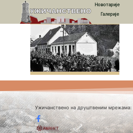
Новотарије
1327
Галерије
Ужичанствено на друштвеним мрежама: