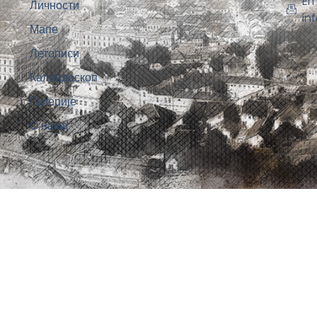
Em
Личности
in
Мапе
Летописи
Калеидоскоп
Галерије
О нама