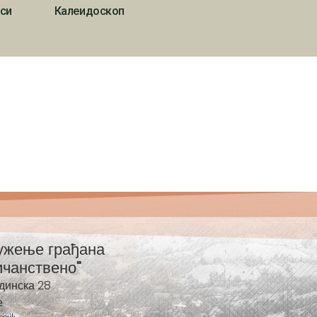
си
Калеидоскоп
ужење грађана
ичанствено"
динска 28
е