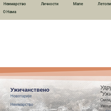
Неимарство
Личности
Мапе
Летопи
О Нама
Удр
Ужичанствено
"Уж
Новотарије
Омла
Неимарство
Ужиц