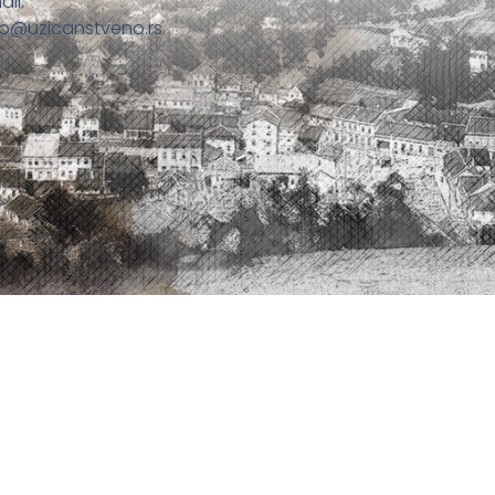
ail:
fo@uzicanstveno.rs