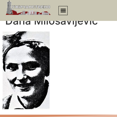
: Mlada parizanka
Dana Milosavljević