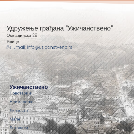
Удружење грађана "Ужичанствено"
Омладинска 28
Ужице
Email: info@uzicanstveno.rs
Ужичанствено
Новотарије
Неимарство
Личности
Мапе
Летописи