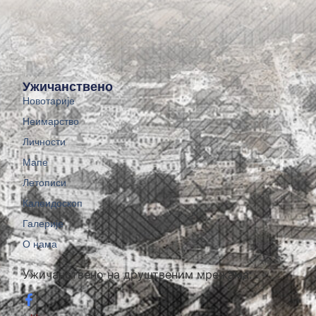
Ужичанствено
Новотарије
Неимарство
Личности
Мапе
Летописи
Калеидоскоп
Галерије
О нама
Ужичанствено на друштвеним мрежама: