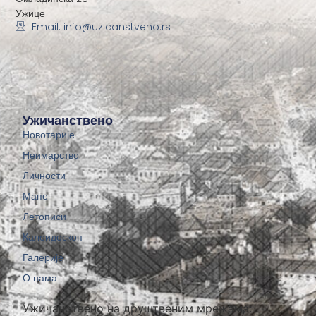
Ужице
Email: info@uzicanstveno.rs
Ужичанствено
Новотарије
Неимарство
Личности
Мапе
Летописи
Калеидоскоп
Галерије
О нама
Ужичанствено на друштвеним мрежама: