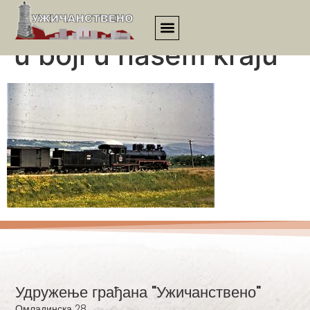
Prva ćirina fotgrafija
u boji u našem kraju
Удружење грађана "Ужичанствено"
Омладинска 28