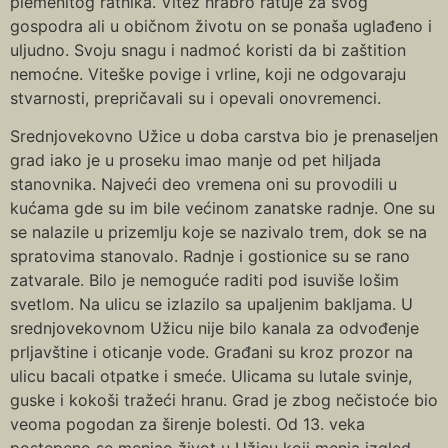
plemenitog ratnika. Vitez hrabro ratuje za svog
gospodra ali u običnom životu on se ponaša uglađeno i
uljudno. Svoju snagu i nadmoć koristi da bi zaštition
nemoćne. Viteške povige i vrline, koji ne odgovaraju
stvarnosti, prepričavali su i opevali onovremenci.
Srednjovekovno Užice u doba carstva bio je prenaseljen
grad iako je u proseku imao manje od pet hiljada
stanovnika. Najveći deo vremena oni su provodili u
kućama gde su im bile većinom zanatske radnje. One su
se nalazile u prizemlju koje se nazivalo trem, dok se na
spratovima stanovalo. Radnje i gostionice su se rano
zatvarale. Bilo je nemoguće raditi pod isuviše lošim
svetlom. Na ulicu se izlazilo sa upaljenim bakljama. U
srednjovekovnom Užicu nije bilo kanala za odvođenje
prljavštine i oticanje vode. Građani su kroz prozor na
ulicu bacali otpatke i smeće. Ulicama su lutale svinje,
guske i kokoši tražeći hranu. Grad je zbog nečistoće bio
veoma pogodan za širenje bolesti. Od 13. veka