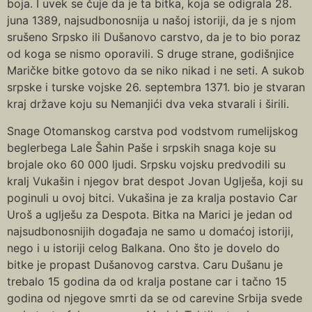
boja. I uvek se čuje da je ta bitka, koja se odigrala 28.
juna 1389, najsudbonosnija u našoj istoriji, da je s njom
srušeno Srpsko ili Dušanovo carstvo, da je to bio poraz
od koga se nismo oporavili. S druge strane, godišnjice
Maričke bitke gotovo da se niko nikad i ne seti. A sukob
srpske i turske vojske 26. septembra 1371. bio je stvaran
kraj države koju su Nemanjići dva veka stvarali i širili.
Snage Otomanskog carstva pod vodstvom rumelijskog
beglerbega Lale Šahin Paše i srpskih snaga koje su
brojale oko 60 000 ljudi. Srpsku vojsku predvodili su
kralj Vukašin i njegov brat despot Jovan Uglješa, koji su
poginuli u ovoj bitci. Vukašina je za kralja postavio Car
Uroš a uglješu za Despota. Bitka na Marici je jedan od
najsudbonosnijih događaja ne samo u domaćoj istoriji,
nego i u istoriji celog Balkana. Ono što je dovelo do
bitke je propast Dušanovog carstva. Caru Dušanu je
trebalo 15 godina da od kralja postane car i tačno 15
godina od njegove smrti da se od carevine Srbija svede