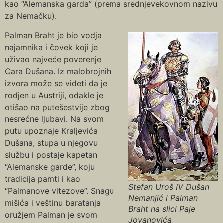
kao “Alemanska garda” (prema srednjevekovnom nazivu
za Nemačku).
Palman Braht je bio vodja
najamnika i čovek koji je
uživao najveće poverenje
Cara Dušana. Iz malobrojnih
izvora može se videti da je
rodjen u Austriji, odakle je
otišao na putešestvije zbog
nesrećne ljubavi. Na svom
putu upoznaje Кraljevića
Dušana, stupa u njegovu
službu i postaje kapetan
“Alemanske garde”, koju
tradicija pamti i kao
Stefan Uroš IV Dušan
“Palmanove vitezove”. Snagu
Nemanjić i Palman
mišića i veštinu baratanja
Braht na slici Paje
oružjem Palman je svom
Jovanovića