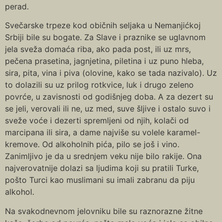
perad.
Svečarske trpeze kod običnih seljaka u Nemanjićkoj
Srbiji bile su bogate. Za Slave i praznike se uglavnom
jela sveža domaća riba, ako pada post, ili uz mrs,
pečena prasetina, jagnjetina, piletina i uz puno hleba,
sira, pita, vina i piva (olovine, kako se tada nazivalo). Uz
to dolazili su uz prilog rotkvice, luk i drugo zeleno
povrće, u zavisnosti od godišnjeg doba. A za dezert su
se jeli, verovali ili ne, uz med, suve šljive i ostalo suvo i
sveže voće i dezerti spremljeni od njih, kolači od
marcipana ili sira, a dame najviše su volele karamel-
kremove. Od alkoholnih pića, pilo se još i vino.
Zanimljivo je da u srednjem veku nije bilo rakije. Ona
najverovatnije dolazi sa ljudima koji su pratili Turke,
pošto Turci kao muslimani su imali zabranu da piju
alkohol.
Na svakodnevnom jelovniku bile su raznorazne žitne