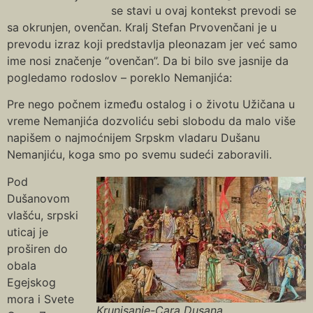
se stavi u ovaj kontekst prevodi se
sa okrunjen, ovenčan. Кralj Stefan Prvovenčani je u
prevodu izraz koji predstavlja pleonazam jer već samo
ime nosi značenje “ovenčan”. Da bi bilo sve jasnije da
pogledamo rodoslov – poreklo Nemanjića:
Pre nego počnem između ostalog i o životu Užičana u
vreme Nemanjića dozvoliću sebi slobodu da malo više
napišem o najmoćnijem Srpskm vladaru Dušanu
Nemanjiću, koga smo po svemu sudeći zaboravili.
Pod
Dušanovom
vlašću, srpski
uticaj je
proširen do
obala
Egejskog
mora i Svete
Krunisanje-Cara Dusana