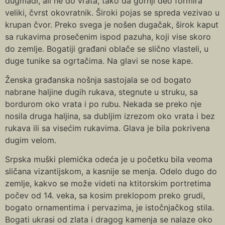
dugmadi, ali ne do vrata, tako da gornji deo formira
veliki, čvrst okovratnik. Široki pojas se spreda vezivao u
krupan čvor. Preko svega je nošen dugačak, širok kaput
sa rukavima prosečenim ispod pazuha, koji vise skoro
do zemlje. Bogatiji građani oblače se slično vlasteli, u
duge tunike sa ogrtačima. Na glavi se nose kape.
Ženska građanska nošnja sastojala se od bogato
nabrane haljine dugih rukava, stegnute u struku, sa
bordurom oko vrata i po rubu. Nekada se preko nje
nosila druga haljina, sa dubljim izrezom oko vrata i bez
rukava ili sa visećim rukavima. Glava je bila pokrivena
dugim velom.
Srpska muški plemićka odeća je u početku bila veoma
sličana vizantijskom, a kasnije se menja. Odelo dugo do
zemlje, kakvo se može videti na ktitorskim portretima
počev od 14. veka, sa kosim preklopom preko grudi,
bogato ornamentima i pervazima, je istočnjačkog stila.
Bogati ukrasi od zlata i dragog kamenja se nalaze oko