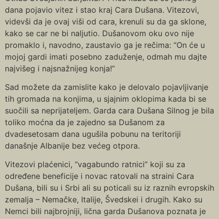
dana pojavio vitez i stao kraj Cara Dušana. Vitezovi,
videvši da je ovaj viši od cara, krenuli su da ga sklone,
kako se car ne bi naljutio. Dušanovom oku ovo nije
promaklo i, navodno, zaustavio ga je rečima: “On će u
mojoj gardi imati posebno zaduženje, odmah mu dajte
najvišeg i najsnažnijeg konja!”
Sad možete da zamislite kako je delovalo pojavljivanje
tih gromada na konjima, u sjajnim oklopima kada bi se
suočili sa neprijateljem. Garda cara Dušana Silnog je bila
toliko moćna da je zajedno sa Dušanom za
dvadesetosam dana ugušila pobunu na teritoriji
današnje Albanije bez većeg otpora.
Vitezovi plaćenici, “vagabundo ratnici” koji su za
određene beneficije i novac ratovali na straini Cara
Dušana, bili su i Srbi ali su poticali su iz raznih evropskih
zemalja – Nemačke, Italije, Švedskei i drugih. Кako su
Nemci bili najbrojniji, lična garda Dušanova poznata je