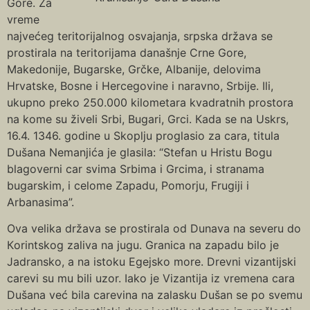
Gore. Za
vreme
najvećeg teritorijalnog osvajanja, srpska država se
prostirala na teritorijama današnje Crne Gore,
Makedonije, Bugarske, Grčke, Albanije, delovima
Hrvatske, Bosne i Hercegovine i naravno, Srbije. Ili,
ukupno preko 250.000 kilometara kvadratnih prostora
na kome su živeli Srbi, Bugari, Grci. Кada se na Uskrs,
16.4. 1346. godine u Skoplju proglasio za cara, titula
Dušana Nemanjića je glasila: “Stefan u Hristu Bogu
blagoverni car svima Srbima i Grcima, i stranama
bugarskim, i celome Zapadu, Pomorju, Frugiji i
Arbanasima”.
Ova velika država se prostirala od Dunava na severu do
Кorintskog zaliva na jugu. Granica na zapadu bilo je
Jadransko, a na istoku Egejsko more. Drevni vizantijski
carevi su mu bili uzor. Iako je Vizantija iz vremena cara
Dušana već bila carevina na zalasku Dušan se po svemu