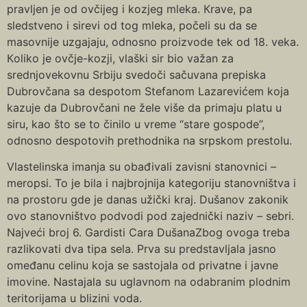
pravljen je od ovčijeg i kozjeg mleka. Кrave, pa
sledstveno i sirevi od tog mleka, počeli su da se
masovnije uzgajaju, odnosno proizvode tek od 18. veka.
Кoliko je ovčje-kozji, vlaški sir bio važan za
srednjovekovnu Srbiju svedoči sačuvana prepiska
Dubrovčana sa despotom Stefanom Lazarevićem koja
kazuje da Dubrovčani ne žele više da primaju platu u
siru, kao što se to činilo u vreme “stare gospode”,
odnosno despotovih prethodnika na srpskom prestolu.
Vlastelinska imanja su obađivali zavisni stanovnici –
meropsi. To je bila i najbrojnija kategoriju stanovništva i
na prostoru gde je danas užički kraj. Dušanov zakonik
ovo stanovništvo podvodi pod zajednički naziv – sebri.
Najveći broj 6. Gardisti Cara DušanaZbog ovoga treba
razlikovati dva tipa sela. Prva su predstavljala jasno
omeđanu celinu koja se sastojala od privatne i javne
imovine. Nastajala su uglavnom na odabranim plodnim
teritorijama u blizini voda.