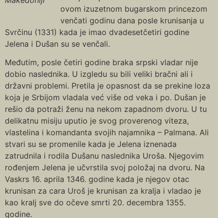
ovom izuzetnom bugarskom princezom
venčati godinu dana posle krunisanja u
Svrčinu (1331) kada je imao dvadesetčetiri godine
Jelena i Dušan su se venčali.
Međutim, posle četiri godine braka srpski vladar nije
dobio naslednika. U izgledu su bili veliki bračni ali i
državni problemi. Pretila je opasnost da se prekine loza
koja je Srbijom vladala već više od veka i po. Dušan je
rešio da potraži ženu na nekom zapadnom dvoru. U tu
delikatnu misiju uputio je svog proverenog viteza,
vlastelina i komandanta svojih najamnika – Palmana. Ali
stvari su se promenile kada je Jelena iznenada
zatrudnila i rodila Dušanu naslednika Uroša. Njegovim
rođenjem Jelena je učvrstila svoj položaj na dvoru. Na
Vaskrs 16. aprila 1346. godine kada je njegov otac
krunisan za cara Uroš je krunisan za kralja i vladao je
kao kralj sve do očeve smrti 20. decembra 1355.
godine.