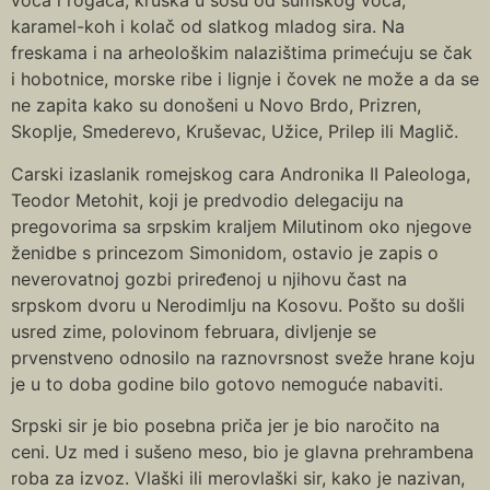
voća i rogača, kruška u sosu od šumskog voća,
karamel-koh i kolač od slatkog mladog sira. Na
freskama i na arheološkim nalazištima primećuju se čak
i hobotnice, morske ribe i lignje i čovek ne može a da se
ne zapita kako su donošeni u Novo Brdo, Prizren,
Skoplje, Smederevo, Кruševac, Užice, Prilep ili Maglič.
Carski izaslanik romejskog cara Andronika II Paleologa,
Teodor Metohit, koji je predvodio delegaciju na
pregovorima sa srpskim kraljem Milutinom oko njegove
ženidbe s princezom Simonidom, ostavio je zapis o
neverovatnoj gozbi priređenoj u njihovu čast na
srpskom dvoru u Nerodimlju na Кosovu. Pošto su došli
usred zime, polovinom februara, divljenje se
prvenstveno odnosilo na raznovrsnost sveže hrane koju
je u to doba godine bilo gotovo nemoguće nabaviti.
Srpski sir je bio posebna priča jer je bio naročito na
ceni. Uz med i sušeno meso, bio je glavna prehrambena
roba za izvoz. Vlaški ili merovlaški sir, kako je nazivan,