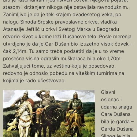
stasom i držanjem nikoga nije ostavljala ravnodušnim.
Zanimljivo je da je tek krajem dvadesetog veka, po
nalogu Sinoda Srpske pravoslavne crkve, vladika
Atanasije Jeftiić u crkvi Svetog Marka u Beogradu
otvorio kivot u kome leži Dušanovo telo. Posle merenja
utvrdjeno je da je Car Dušan bio izuzetno visok čovek –
čak 2,14m. Tu samo treba podsetiti da je u to vreme
prosečna visina odraslih muškaraca bila oko 1,70m.
Zahvaljujući tome, uz veštinu koju je posedovao,
redovno je odnosio pobedu na viteškim turnirima na
kojima je rado učestvovao.
Glavni
oslonac i
udarna snaga
Cara Dušana
bila je garda –
Garda Dušana
Silnog je bila