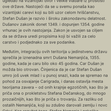
ugledao na vizantijski dvor i velike vladare iz prošlosti
ove države. Nastojeći da se u svemu ponaša kao
vizantijski carevi koji su bili uzor celom hrišćanstvu,
Stefan Dušan je razvio i široku zakonodavnu delatnost.
Dušanov zakonik donet 1349. i dopunjen 1354. godine
vrhunac je ovih nastojanja. Zakon je usvojen sa ciljem
da se država uredi propisima koji bi važili za celo
carstvo i podjednako za sve podanike.
Međutim, integraciju ovih teritorija u jedinstvenu državu
sprečila je iznenadna smrt Dušana Nemanjića, 1355.
godine, kada je caru bilo oko 45 godina. Car Dušan je
možda bio otrovan. Činjenica da je car Stefan Dušan
umro još uvek mlad i u punoj snazi, kada se spremao na
pohod za osvajanje Carigrada, i danas ostavlja mesta
teorijama zavera – od onih krajnje egzotičnih, kao što je
priča ona o prokletstvu Stefana Dečanskog, do mnogo
prozaičnijih, kao što je priča o trovanju. Za razliku od
ostalih Nemanjića, koji su zdušno darovali zemlju i novc