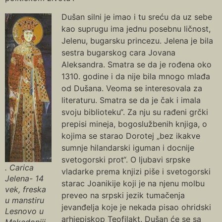
Dušan silni je imao i tu sreću da uz sebe
kao suprugu ima jednu posebnu ličnost,
Jelenu, bugarsku princezu. Jelena je bila
sestra bugarskog cara Jovana
Aleksandra. Smatra se da je rođena oko
1310. godine i da nije bila mnogo mlađa
od Dušana. Veoma se interesovala za
literaturu. Smatra se da je čak i imala
svoju biblioteku“. Za nju su rađeni grčki
prepisi mineja, bogoslužbenih knjiga, o
kojima se starao Dorotej „bez ikakve
sumnje hilandarski iguman i docnije
svetogorski prot“. O ljubavi srpske
. Carica
vladarke prema knjizi piše i svetogorski
Jelena- 14
starac Joanikije koji je na njenu molbu
vek, freska
preveo na srpski jezik tumačenja
u manstiru
jevanđelja koje je nekada pisao ohridski
Lesnovo u
arhiepiskop Teofilakt. Dušan će se sa
Makedoniji