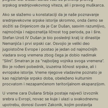
srpskog srednjovekovnog viteza, ali i pravog muškarca.
Ako se slažemo u konstataciji da je naše poznavanje
srednjevekovne srpske istorije skromno, onda ćemo se
složiti sa činjenicom da je Car Dušan, sasvim razumljivo,
najmoćnija i najpoznatija ličnost tog perioda, pa i šire.
Stefan Uroš IV Dušan je bio poslednji kralj iz dinastije
Nemanjića i prvi srpski car. Osvojio je veliki deo
jugoistočne Evrope i postao je jedan od najmoćnijih
vladara svog vremena zbog čega je dobio nadimak
“Silni”. Smatran je za “najboljeg vojnika svoga vremena”.
Bio je rođeni pobednik, izuzetna ličnost srpske, ali i
evropske istorije. Vreme njegove vladavine poznato je
kao najzlatnije srpsko doba, obeleženo kulturnim
procvatom i nezapamćenom teritorijalnom ekspanzijom.
U vreme cara Dušana Srbija postaje najveći izvoznik
srebra u Evropi, novac se kuje i ulazi u svakodnevnu
upotrebu, donosi čuveni Zakonik, kojim postavlja