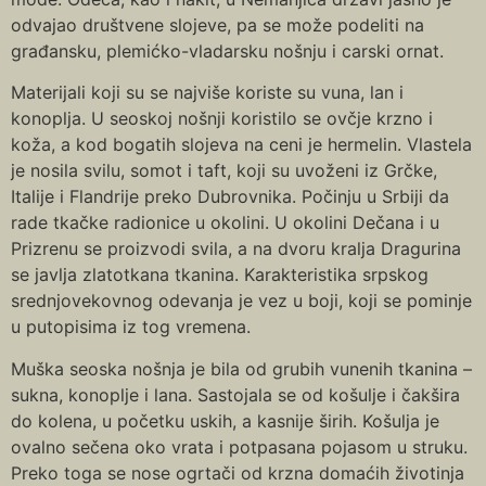
odvajao društvene slojeve, pa se može podeliti na
građansku, plemićko-vladarsku nošnju i carski ornat.
Materijali koji su se najviše koriste su vuna, lan i
konoplja. U seoskoj nošnji koristilo se ovčje krzno i
koža, a kod bogatih slojeva na ceni je hermelin. Vlastela
je nosila svilu, somot i taft, koji su uvoženi iz Grčke,
Italije i Flandrije preko Dubrovnika. Počinju u Srbiji da
rade tkačke radionice u okolini. U okolini Dečana i u
Prizrenu se proizvodi svila, a na dvoru kralja Dragurina
se javlja zlatotkana tkanina. Karakteristika srpskog
srednjovekovnog odevanja je vez u boji, koji se pominje
u putopisima iz tog vremena.
Muška seoska nošnja je bila od grubih vunenih tkanina –
sukna, konoplje i lana. Sastojala se od košulje i čakšira
do kolena, u početku uskih, a kasnije širih. Košulja je
ovalno sečena oko vrata i potpasana pojasom u struku.
Preko toga se nose ogrtači od krzna domaćih životinja