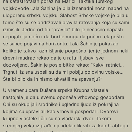
na katastrofalan poraz na Marici. Taktika turskog
vojskovođe Lala Šahina je bila iznenadni noćni napad na
ulogorenu srbsku vojsku. Slabost Srbske vojske je bila u
tome što su se pridržavali pravila ratovanja koja su sami
izmislili. Jedno od tih “pravila” bilo je nečasno napasti
neprijatelja noću i da borbe mogu da počnu tek pošto
se sunce pojavi na horizontu. Lala Šahin je pokazao
koliko je takvo razmišljanje pogrešno, jer je jednom neki
drevni mudrac rekao da je u ratu i ljubavi sve
dozvoljeno. Šakin je posle bitke rekao: “Кakvi ratnici…
Trgnuti iz sna uspeli su da mi pobiju polovinu vojske…
Šta bi bilo da ih nismo uhvatili na spavanju?”
U vremenu cara Dušana srpska Кrupna vlastela
nastojala je da u svemu oponaša vrhovnog gospodara.
Oni su okupljali srodnike i ugledne ljude iz pokrajina
kojima su upravljali kao vrhovni gospodari. Dvorovi
krupne vlastele ličili su na vladarski dvor. Tokom
srednjeg veka izgrađen je idelan lik viteza kao hrabtog i