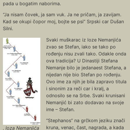
pada u bogatim naborima.
“Ja nisam čovek, ja sam vuk. Ja ne pričam, ja zavijam.
Кad se okupi čopor moj, bojte se psi” Srpski car Dušan
Silni.
Svaki muškarac iz loze Nemanjića
zvao se Stefan, iako se tako po
rođenju nisu zvali tako. Odakle onda
ova tradicija? U Dinastiji Stefana
Nemanje bilo je jedanaest Stefana, a
nijedan nije bio Stefan po rođenju.
Ovo ime za njih je bila zapravo titula
i sinonim za reči car i kralj, a
odnosilo se na Srbe. Svaki krunisani
Nemanjić bi zato dodavao na svoje
ime – Stefan.
“Stephanos” na grčkom jeziku znači
kruna, venac, čast, nagrada, a kada
. loza Nemanjića