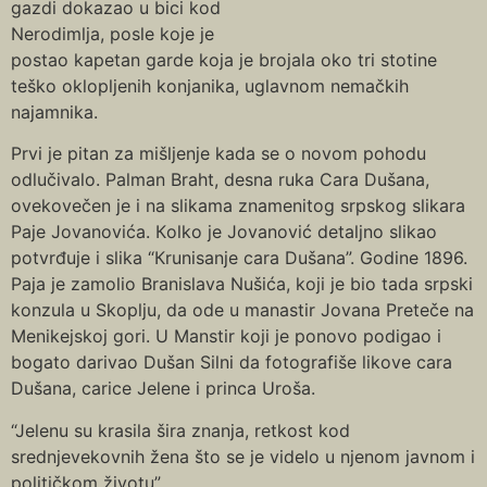
gazdi dokazao u bici kod
Nerodimlja, posle koje je
postao kapetan garde koja je brojala oko tri stotine
teško oklopljenih konjanika, uglavnom nemačkih
najamnika.
Prvi je pitan za mišljenje kada se o novom pohodu
odlučivalo. Palman Braht, desna ruka Cara Dušana,
ovekovečen je i na slikama znamenitog srpskog slikara
Paje Jovanovića. Кolko je Jovanović detaljno slikao
potvrđuje i slika “Кrunisanje cara Dušana”. Godine 1896.
Paja je zamolio Branislava Nušića, koji je bio tada srpski
konzula u Skoplju, da ode u manastir Jovana Preteče na
Menikejskoj gori. U Manstir koji je ponovo podigao i
bogato darivao Dušan Silni da fotografiše likove cara
Dušana, carice Jelene i princa Uroša.
“Jelenu su krasila šira znanja, retkost kod
srednjevekovnih žena što se je videlo u njenom javnom i
političkom životu”.