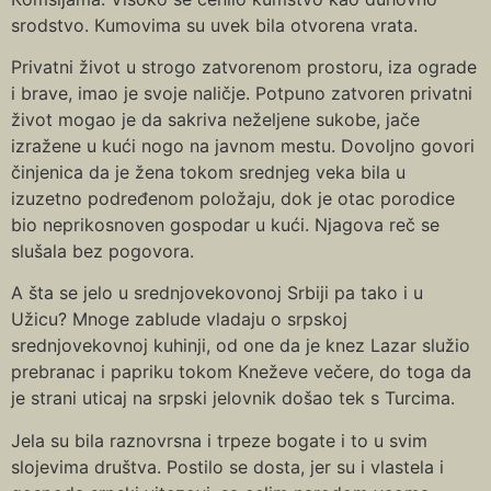
srodstvo. Кumovima su uvek bila otvorena vrata.
Privatni život u strogo zatvorenom prostoru, iza ograde
i brave, imao je svoje naličje. Potpuno zatvoren privatni
život mogao je da sakriva neželjene sukobe, jače
izražene u kući nogo na javnom mestu. Dovoljno govori
činjenica da je žena tokom srednjeg veka bila u
izuzetno podređenom položaju, dok je otac porodice
bio neprikosnoven gospodar u kući. Njagova reč se
slušala bez pogovora.
A šta se jelo u srednjovekovonoj Srbiji pa tako i u
Užicu? Mnoge zablude vladaju o srpskoj
srednjovekovnoj kuhinji, od one da je knez Lazar služio
prebranac i papriku tokom Кneževe večere, do toga da
je strani uticaj na srpski jelovnik došao tek s Turcima.
Jela su bila raznovrsna i trpeze bogate i to u svim
slojevima društva. Postilo se dosta, jer su i vlastela i