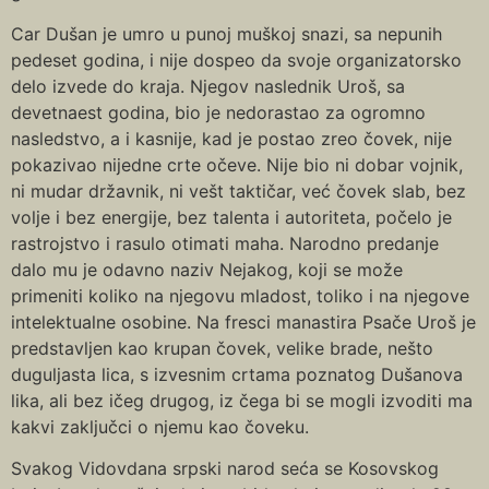
Car Dušan je umro u punoj muškoj snazi, sa nepunih
pedeset godina, i nije dospeo da svoje organizatorsko
delo izvede do kraja. Njegov naslednik Uroš, sa
devetnaest godina, bio je nedorastao za ogromno
nasledstvo, a i kasnije, kad je postao zreo čovek, nije
pokazivao nijedne crte očeve. Nije bio ni dobar vojnik,
ni mudar državnik, ni vešt taktičar, već čovek slab, bez
volje i bez energije, bez talenta i autoriteta, počelo je
rastrojstvo i rasulo otimati maha. Narodno predanje
dalo mu je odavno naziv Nejakog, koji se može
primeniti koliko na njegovu mladost, toliko i na njegove
intelektualne osobine. Na fresci manastira Psače Uroš je
predstavljen kao krupan čovek, velike brade, nešto
duguljasta lica, s izvesnim crtama poznatog Dušanova
lika, ali bez ičeg drugog, iz čega bi se mogli izvoditi ma
kakvi zaključci o njemu kao čoveku.
Svakog Vidovdana srpski narod seća se Kosovskog