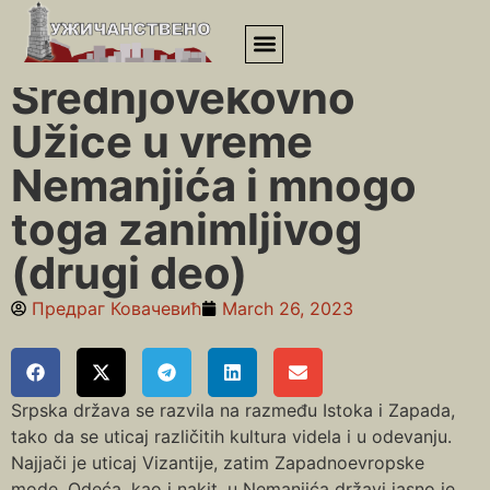
Почетна
»
Srednjovekovno Užice u vreme Nemanjića i mnogo
toga zanimljivog (drugi deo)
Srednjovekovno
Užice u vreme
Nemanjića i mnogo
toga zanimljivog
(drugi deo)
Предраг Ковачевић
March 26, 2023
Srpska država se razvila na razmeđu Istoka i Zapada,
tako da se uticaj različitih kultura videla i u odevanju.
Najjači je uticaj Vizantije, zatim Zapadnoevropske
mode. Odeća, kao i nakit, u Nemanjića državi jasno je