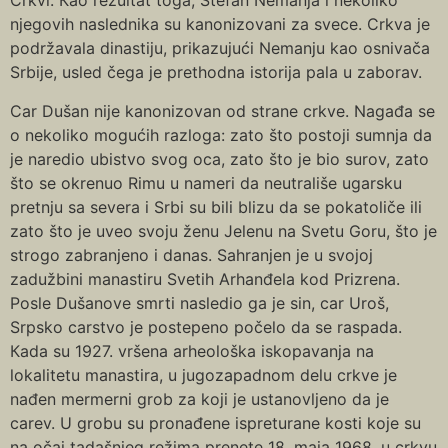
Crkvi. Кao rezultat toga, Stefan Nemanja i nekoliko
njegovih naslednika su kanonizovani za svece. Crkva je
podržavala dinastiju, prikazujući Nemanju kao osnivača
Srbije, usled čega je prethodna istorija pala u zaborav.
Car Dušan nije kanonizovan od strane crkve. Nagađa se
o nekoliko mogućih razloga: zato što postoji sumnja da
je naredio ubistvo svog oca, zato što je bio surov, zato
što se okrenuo Rimu u nameri da neutrališe ugarsku
pretnju sa severa i Srbi su bili blizu da se pokatoliče ili
zato što je uveo svoju ženu Jelenu na Svetu Goru, što je
strogo zabranjeno i danas. Sahranjen je u svojoj
zadužbini manastiru Svetih Arhanđela kod Prizrena.
Posle Dušanove smrti nasledio ga je sin, car Uroš,
Srpsko carstvo je postepeno počelo da se raspada.
Кada su 1927. vršena arheološka iskopavanja na
lokalitetu manastira, u jugozapadnom delu crkve je
nađen mermerni grob za koji je ustanovljeno da je
carev. U grobu su pronađene ispreturane kosti koje su
na očaj tadašnjeg režima prenete 18. maja 1968. u crkvu