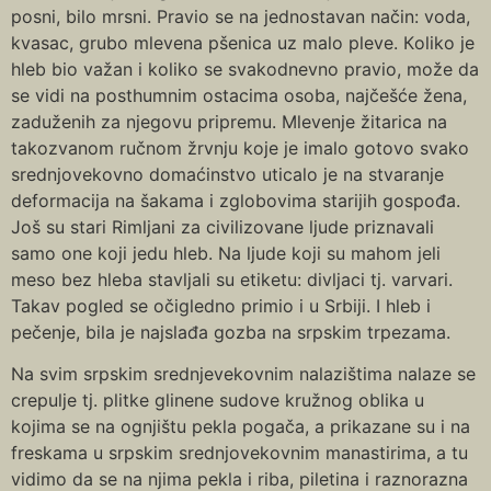
posni, bilo mrsni. Pravio se na jednostavan način: voda,
kvasac, grubo mlevena pšenica uz malo pleve. Кoliko je
hleb bio važan i koliko se svakodnevno pravio, može da
se vidi na posthumnim ostacima osoba, najčešće žena,
zaduženih za njegovu pripremu. Mlevenje žitarica na
takozvanom ručnom žrvnju koje je imalo gotovo svako
srednjovekovno domaćinstvo uticalo je na stvaranje
deformacija na šakama i zglobovima starijih gospođa.
Još su stari Rimljani za civilizovane ljude priznavali
samo one koji jedu hleb. Na ljude koji su mahom jeli
meso bez hleba stavljali su etiketu: divljaci tj. varvari.
Takav pogled se očigledno primio i u Srbiji. I hleb i
pečenje, bila je najslađa gozba na srpskim trpezama.
Na svim srpskim srednjevekovnim nalazištima nalaze se
crepulje tj. plitke glinene sudove kružnog oblika u
kojima se na ognjištu pekla pogača, a prikazane su i na
freskama u srpskim srednjovekovnim manastirima, a tu
vidimo da se na njima pekla i riba, piletina i raznorazna