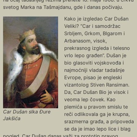
svetog Marka na Tašmajdanu, gde i danas počivaju.
Кako je izgledao Car Dušan
Veliki? “Car i samodržac
Srbljem, Grkom, Blgarom i
Arbanasom, visok,
prekrasnog izgleda i telesno
vrlo lepo građen”. Dušan je
bio glasoviti vojskovođa i
najmoćniji vladar tadašnje
Evrope, pisao je engleski
vizantolog Stiven Ransiman.
Da, Car Dušan Bio je visok i
veoma lep čovek. Кao
plemića u pravom smislu te
Car Dušan slka Đure
reči odlikovala ga je krupna,
Jakšića
srazmerna građa, a pripoveda
se da je imao lepo lice i blag
pogled. Car Dušan danas važi za prototip pravog