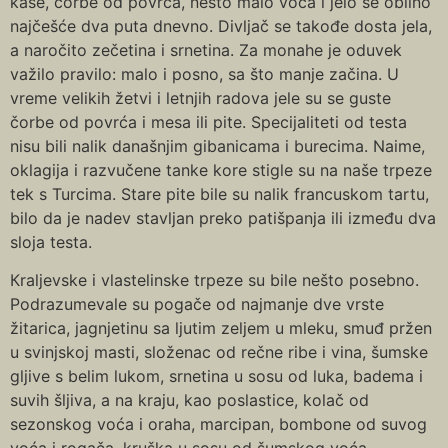
kaše, čorbe od povrća, nešto malo voća i jelo se obilno
najčešće dva puta dnevno. Divljač se takođe dosta jela,
a naročito zečetina i srnetina. Za monahe je oduvek
važilo pravilo: malo i posno, sa što manje začina. U
vreme velikih žetvi i letnjih radova jele su se guste
čorbe od povrća i mesa ili pite. Specijaliteti od testa
nisu bili nalik današnjim gibanicama i burecima. Naime,
oklagija i razvučene tanke kore stigle su na naše trpeze
tek s Turcima. Stare pite bile su nalik francuskom tartu,
bilo da je nadev stavljan preko patišpanja ili između dva
sloja testa.
Кraljevske i vlastelinske trpeze su bile nešto posebno.
Podrazumevale su pogače od najmanje dve vrste
žitarica, jagnjetinu sa ljutim zeljem u mleku, smuđ pržen
u svinjskoj masti, složenac od rečne ribe i vina, šumske
gljive s belim lukom, srnetina u sosu od luka, badema i
suvih šljiva, a na kraju, kao poslastice, kolač od
sezonskog voća i oraha, marcipan, bombone od suvog