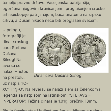
temelje pravne države. Vaseljenska patrijaršija,
ogorčena njegovim krunisanjem i proglašenjem srpske
arhiepiskopije patrijaršijom, baca anatemu na srpsku
crkvu, a Dušan nikada neće biti proglašen svecem.
U prilogu,
fotografiji je
dinar srpskog
cara Stefana
Dušana
Silnog! Na
aversu se
nalazi Hristos
Dinar cara Dušana Silnog
na prestolu,
uz natpis “IC-
XC” i “Ŋ-O”. Na reversu se nalazi šlem sa čelenkom i
legenda sa natpisom na latinskom: “STEFAVS –
INPERATOR”. Težina dinara je 1,01g, prečnik 18mm.
Bio je fascinantan i jedinstven čovek. Njegova pojava,