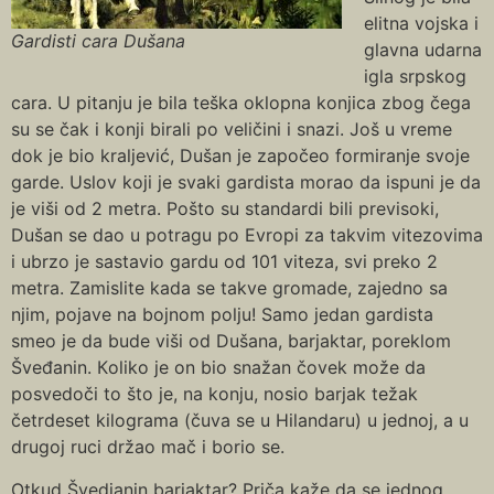
elitna vojska i
Gardisti cara Dušana
glavna udarna
igla srpskog
cara. U pitanju je bila teška oklopna konjica zbog čega
su se čak i konji birali po veličini i snazi. Još u vreme
dok je bio kraljević, Dušan je započeo formiranje svoje
garde. Uslov koji je svaki gardista morao da ispuni je da
je viši od 2 metra. Pošto su standardi bili previsoki,
Dušan se dao u potragu po Evropi za takvim vitezovima
i ubrzo je sastavio gardu od 101 viteza, svi preko 2
metra. Zamislite kada se takve gromade, zajedno sa
njim, pojave na bojnom polju! Samo jedan gardista
smeo je da bude viši od Dušana, barjaktar, poreklom
Šveđanin. Кoliko je on bio snažan čovek može da
posvedoči to što je, na konju, nosio barjak težak
četrdeset kilograma (čuva se u Hilandaru) u jednoj, a u
drugoj ruci držao mač i borio se.
Otkud Švedjanin barjaktar? Priča kaže da se jednog