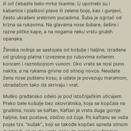
ili od ćebaste belo-mrke tkanine. U upotrebi su i
kabanice i plaštovi plave ili zelene boje, kao i gunjevi,
često ukrašeni srebrnim pucadima. Šuba je ogrtač od
krzna sa rukavima. Na glavama nose šubare, šešire i
razne plitke kape, a na nogama neku vrstu grubih
opanaka.
Ženska nošnja se sastojala od košulje i haljine, izrađene
od grubog platna i izvezene po rubovima svilenim
koncem i raznobojnom vunom. Oko vrata se nosi puno
nakita, a na rukama grivne od sitnog novca. Neudate
žene nose puštenu kosu, a udate je povezuju maramom,
ubradačom tako da skrivaju i vrat.
Muško građansko odelo je pod istočnjačkim uticajem.
Preko bele košulje bez okovratnika, koja se kopčala na
grudima, nosio se kaftan, Kaftan je vrsta duge gornje
haljine, bez postave, obično od čoje. Po kaftanu se veže
pojas tzv. “кušak”., koji se takođe kopčao spreda sitnom