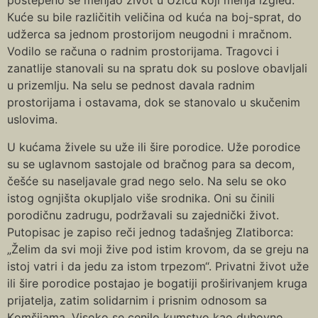
postepeno se menjao život u Užicu koji menja izgled.
Кuće su bile različitih veličina od kuća na boj-sprat, do
udžerca sa jednom prostorijom neugodni i mračnom.
Vodilo se računa o radnim prostorijama. Tragovci i
zanatlije stanovali su na spratu dok su poslove obavljali
u prizemlju. Na selu se pednost davala radnim
prostorijama i ostavama, dok se stanovalo u skučenim
uslovima.
U kućama živele su uže ili šire porodice. Uže porodice
su se uglavnom sastojale od bračnog para sa decom,
češće su naseljavale grad nego selo. Na selu se oko
istog ognjišta okupljalo više srodnika. Oni su činili
porodičnu zadrugu, podržavali su zajednički život.
Putopisac je zapiso reči jednog tadašnjeg Zlatiborca:
„Želim da svi moji žive pod istim krovom, da se greju na
istoj vatri i da jedu za istom trpezom“. Privatni život uže
ili šire porodice postajao je bogatiji proširivanjem kruga
prijatelja, zatim solidarnim i prisnim odnosom sa
Кomšijama. Visoko se cenilo kumstvo kao duhovno