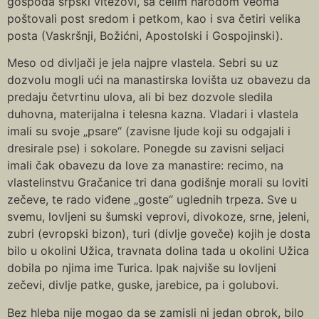
gospoda srpski vitezovi, sa celim narodom veoma
poštovali post sredom i petkom, kao i sva četiri velika
posta (Vaskršnji, Božićni, Apostolski i Gospojinski).
Meso od divljači je jela najpre vlastela. Sebri su uz
dozvolu mogli ući na manastirska lovišta uz obavezu da
predaju četvrtinu ulova, ali bi bez dozvole sledila
duhovna, materijalna i telesna kazna. Vladari i vlastela
imali su svoje „psare“ (zavisne ljude koji su odgajali i
dresirale pse) i sokolare. Ponegde su zavisni seljaci
imali čak obavezu da love za manastire: recimo, na
vlastelinstvu Gračanice tri dana godišnje morali su loviti
zečeve, te rado viđene „goste“ uglednih trpeza. Sve u
svemu, lovljeni su šumski veprovi, divokoze, srne, jeleni,
zubri (evropski bizon), turi (divlje goveče) kojih je dosta
bilo u okolini Užica, travnata dolina tada u okolini Užica
dobila po njima ime Turica. Ipak najviše su lovljeni
zečevi, divlje patke, guske, jarebice, pa i golubovi.
Bez hleba nije mogao da se zamisli ni jedan obrok, bilo