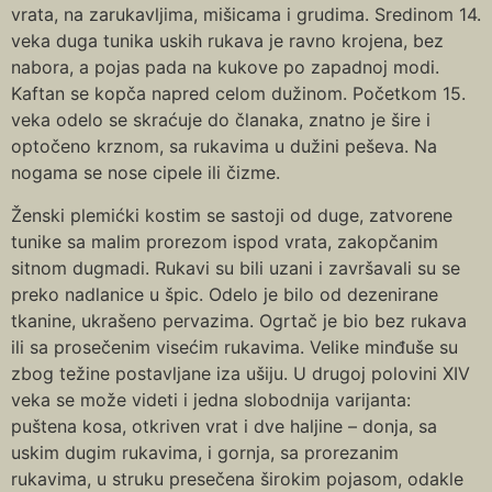
vrata, na zarukavljima, mišicama i grudima. Sredinom 14.
veka duga tunika uskih rukava je ravno krojena, bez
nabora, a pojas pada na kukove po zapadnoj modi.
Kaftan se kopča napred celom dužinom. Početkom 15.
veka odelo se skraćuje do članaka, znatno je šire i
optočeno krznom, sa rukavima u dužini peševa. Na
nogama se nose cipele ili čizme.
Ženski plemićki kostim se sastoji od duge, zatvorene
tunike sa malim prorezom ispod vrata, zakopčanim
sitnom dugmadi. Rukavi su bili uzani i završavali su se
preko nadlanice u špic. Odelo je bilo od dezenirane
tkanine, ukrašeno pervazima. Ogrtač je bio bez rukava
ili sa prosečenim visećim rukavima. Velike minđuše su
zbog težine postavljane iza ušiju. U drugoj polovini XIV
veka se može videti i jedna slobodnija varijanta:
puštena kosa, otkriven vrat i dve haljine – donja, sa
uskim dugim rukavima, i gornja, sa prorezanim
rukavima, u struku presečena širokim pojasom, odakle