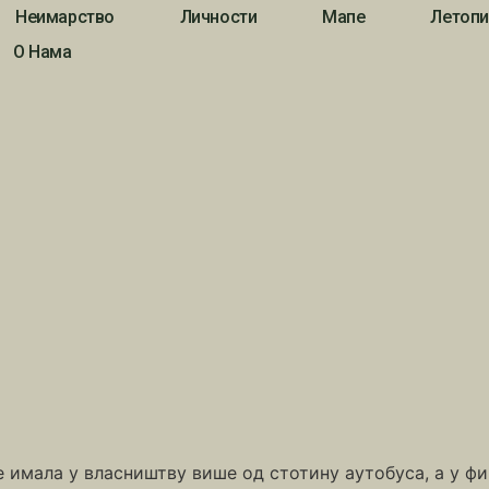
Неимарство
Личности
Мапе
Летопи
О Нама
 је имала у власништву више од стотину аутобуса, а у 