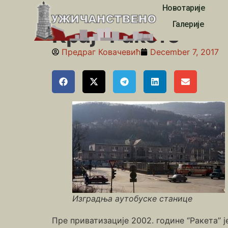
Новотарије
Почетна
»
Међај
»
Крај “Ракете”
Галерије
Крај “Ракете”
Предраг Ковачевић
December 7, 2017
Изградња аутобуске станице
Пре приватизације 2002. године ‘’Ракета’’