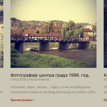
Фотографије центра града 1998. год.
А
27/02/2018
No Comments
20
Општина, парк, чесма… пада у очи скарабуџено
П
ле
поштанско сандуче испред Београдске робне куће.
д
Прочитај више »
Пр