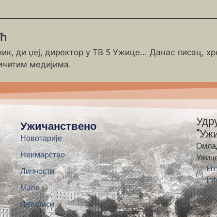
ић
ик, ди џеј, директор у ТВ 5 Ужице... Данас писац, х
ичитим медијима.
Удр
Ужичанствено
"Уж
Новотарије
Омла
Неимарство
Ужиц
Em
Личности
in
Мапе
Летописи