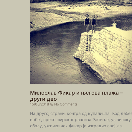
Милослав Фикар и његова плажа –
други део
15/06/2018
No Comments
На другој страни, контра од купалишта “Код дебе
врбе”, преко широког разлива Ђетиње, уз високу
обалу, ужички чех Фикар је изградио свој јаз.