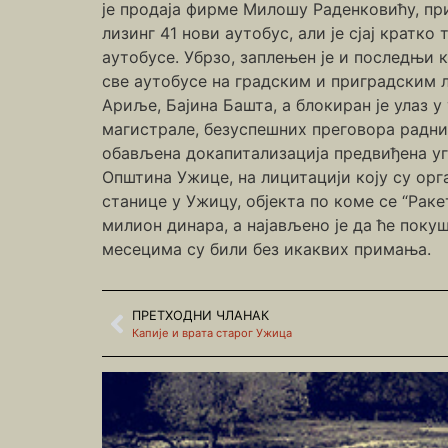
је продаја фирме Милошу Раденковићу, при
лизинг 41 нови аутобус, али је сјај кратк
аутобусе. Убрзо, заплењен је и последњи 
све аутобусе на градским и приградским ли
Ариље, Бајина Башта, а блокиран је улаз 
магистрале, безуспешних преговора радник
обављена докапитализација предвиђена уго
Општина Ужице, на лицитацији коју су орг
станице у Ужицу, објекта по коме се “Раке
милион динара, а најављено је да ће покуш
месецима су били без икаквих примања.
ПРЕТХОДНИ ЧЛАНАК
Капије и врата старог Ужица