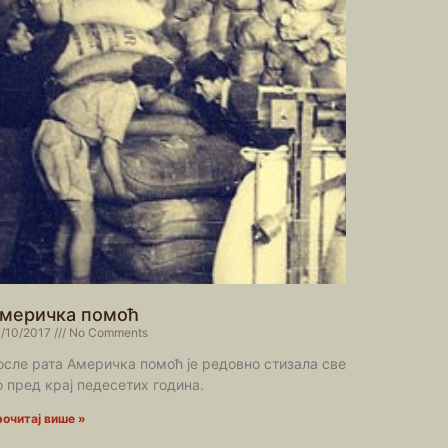
меричка помоћ
/10/2017
No Comments
осле рата Америчка помоћ је редовно стизала све
о пред крај педесетих година.
очитај више »