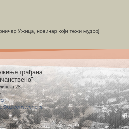
роничар Ужица, новинар који тежи мудрој
ужење грађана
ичанствено"
динска 28
е
ail:
fo@uzicanstveno.rs