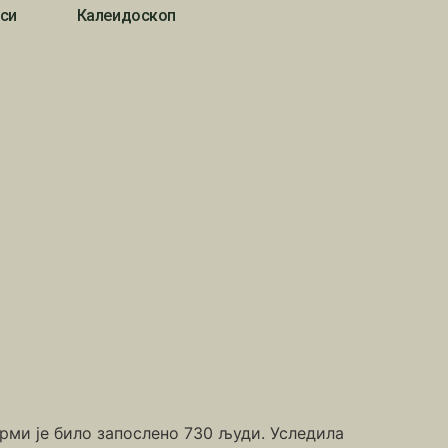
си
Калеидоскоп
фирми је било запослено 730 људи. Уследила