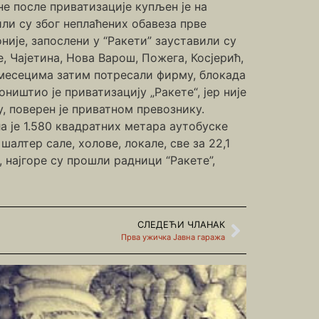
е после приватизације купљен је на
или су због неплаћених обавеза прве
није, запослени у “Ракети” зауставили су
, Чајетина, Нова Варош, Пожега, Косјерић,
у месецима затим потресали фирму, блокада
иштио је приватизацију „Ракете“, јер није
, поверен је приватном превознику.
а је 1.580 квадратних метара аутобуске
шалтер сале, холове, локале, све за 22,1
, најгоре су прошли радници “Ракете”,
СЛЕДЕЋИ ЧЛАНАК
Прва ужичка Јавна гаража