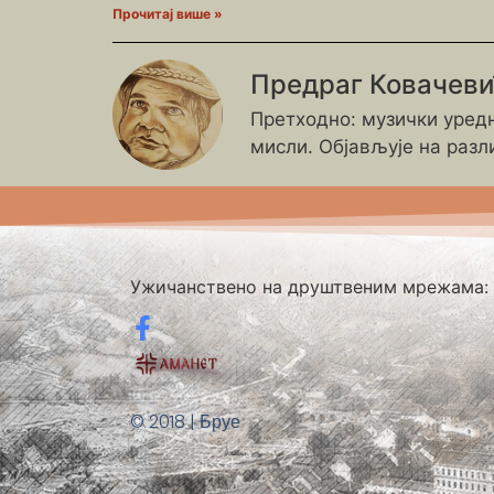
Прочитај више »
Предраг Ковачев
Претходно: музички уредн
мисли. Објављује на разл
Ужичанствено на друштвеним мрежама:
© 2018 | Бруе