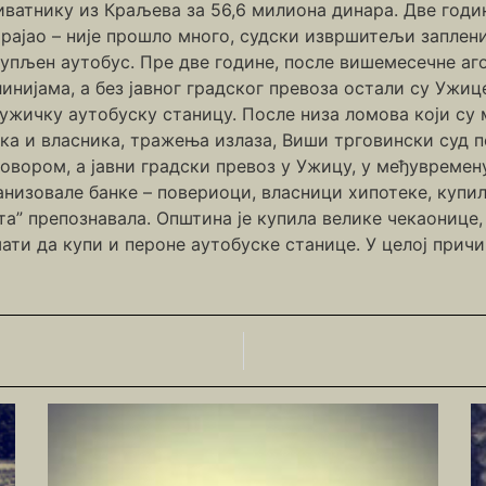
ватнику из Краљева за 56,6 милиона динара. Две годин
о трајао – није прошло много, судски извршитељи заплен
купљен аутобус. Пре две године, после вишемесечне аго
нијама, а без јавног градског превоза остали су Ужице
у ужичку аутобуску станицу. После низа ломова који с
а и власника, тражења излаза, Виши трговински суд пон
вором, а јавни градски превоз у Ужицу, у међувремену
анизовале банке – повериоци, власници хипотеке, купил
та” препознавала. Општина је купила велике чекаонице, 
ати да купи и пероне аутобуске станице. У целој причи