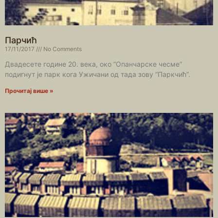
Парчић
17/11/2017
No Comments
Двадесете године 20. века, око “Опанчарске чесме”
подигнут је парк кога Ужичани од тада зову “Паркчић”.
Прочитај више »