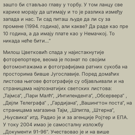
зашто би стављао главу у торбу. У том ланцу све
карике морају да штимају и то је разлика између
запада и нас. Ти сад питаш људе да ли су за
промене (1994. година), али какве? Да раде као пре
10 година, а да имају плате као у Немачкој. То
никада неће бити…“
Милош Цветковић спада у најистакнутије
фоторепортере, веома је познат по својим
фотомонтажама и фотографијама ратних сукоба на
просторима бивше Југославије. Поред домаћих
листова његове фотографије су објављивали и на
страницама најпознатијих светских листова:
„Тајмса“, „Пари Малћ“, „Интипендента“, „Обсервера“ ,
„Дејли Телеграфа“ , „Гардијана“, „Вашингтон поста“, на
страницама магазина Тајм, „Шпигла, „Штерна“,
„Њусвика“ итд. Радио је и за агенције Ројтер и ЕПА.
У току 2004 имао је самосталну изложбу
„Документи 91-96“. Учествовао је и на више