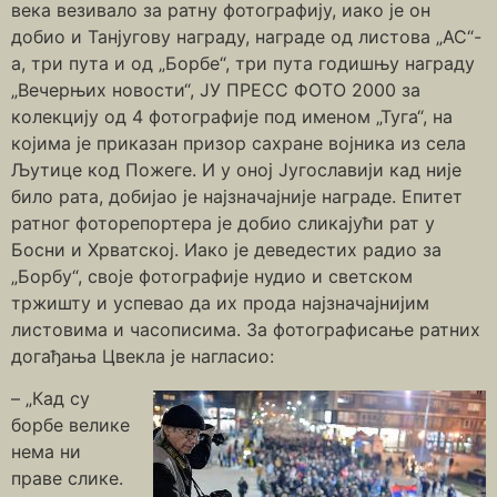
века везивало за ратну фотографију, иако је он
добио и Танјугову награду, награде од листова „АС“-
а, три пута и од „Борбе“, три пута годишњу награду
„Вечерњих новости“, ЈУ ПРЕСС ФОТО 2000 за
колекцију од 4 фотографије под именом „Туга“, на
којима је приказан призор сахране војника из села
Љутице код Пожеге. И у оној Југославији кад није
било рата, добијао је најзначајније награде. Епитет
ратног фоторепортера је добио сликајући рат у
Босни и Хрватској. Иако је деведестих радио за
„Борбу“, своје фотографије нудио и светском
тржишту и успевао да их прода најзначајнијим
листовима и часописима. За фотографисање ратних
догађања Цвекла је нагласио:
– „Кад су
борбе велике
нема ни
праве слике.