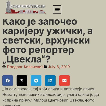
Почетна
»
Липа
»
Како је започео каријеру ужички, а светски,
врхунски фото репортер „Цвекла“?
Како је започео
каријеру ужички, а
светски, врхунски
фото репортер
„Цвекла“?
Предраг Ковачевић
July 8, 2019
„Ја сам сведок, тај који слика и потписује слику.
Нема ту неке велике филозофије, улога слике је да
исприча причу.“ Милош Цветковић Цвекла, фото
репортер.