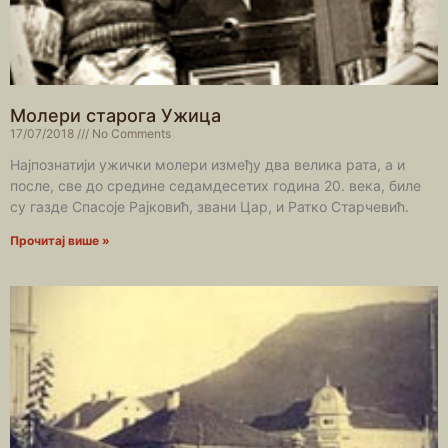
Молери старога Ужица
17/07/2018
No Comments
Најпознатији ужички молери између два велика рата, а и
после, све до средине седамдесетих година 20. века, биле
су газде Спасоје Рајковић, звани Цар, и Ратко Старчевић.
Прочитај више »