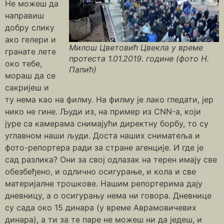
Не можеш да
направиш
добру слику
ако гелери и
Милош Цветовић Цвекла у време
гранате лете
протеста 1.01.2019. године (фото Н.
око тебе,
Папић)
мораш да се
сакријеш и
ту нема као на филму. На филму је лако гледати, јер
нико не гине. Људи из, на пример из CNN-а, који
јуре са камерама снимајући директну борбу, то су
углавном наши људи. Доста наших сниматеља и
фото-репортера ради за стране агенције. И где је
сад разлика? Они за свој одлазак на терен имају све
обезбеђено, и одлично осигурање, и кола и све
материјалне трошкове. Нашим репортерима дају
дневницу, а о осигурању нема ни говора. Дневнице
су сада око 15 динара (у време Аврамовичевих
динара), а ти за те паре не можеш ни да једеш, и