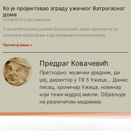
Ко је пројектовао зграду ужичког Ватрогасног
дома
02/08/2019
No Comments
У архитектонској целини Ватрогасног дома архитекте су
уклопиле водоторањ који доминира композицијом.
Прочитај више »
Предраг Ковачевић
Претходно: музички уредник, ди
џеј, директор у ТВ 5 Ужице... Данас
писац, хроничар Ужица, новинар
који тежи мудрој мисли. Објављује
на различитим медијима.