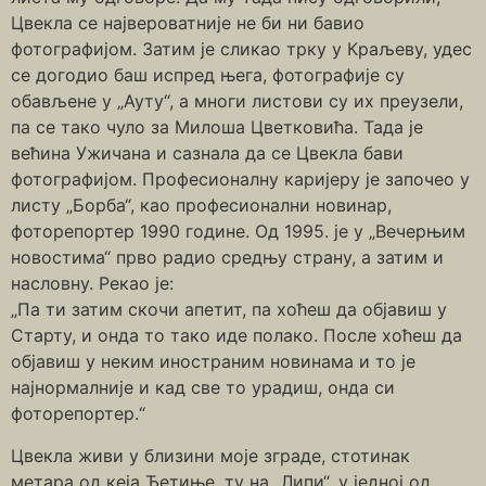
Цвекла се највероватније не би ни бавио
фотографијом. Затим је сликао трку у Краљеву, удес
се догодио баш испред њега, фотографије су
обављене у „Ауту“, а многи листови су их преузели,
па се тако чуло за Милоша Цветковића. Тада је
већина Ужичана и сазнала да се Цвекла бави
фотографијом. Професионалну каријеру је започео у
листу „Борба“, као професионални новинар,
фоторепортер 1990 године. Од 1995. је у „Вечерњим
новостима“ прво радио средњу страну, а затим и
насловну. Рекао је:
„Па ти затим скочи апетит, па хоћеш да објавиш у
Старту, и онда то тако иде полако. После хоћеш да
објавиш у неким иностраним новинама и то је
најнормалније и кад све то урадиш, онда си
фоторепортер.“
Цвекла живи у близини моје зграде, стотинак
метара од кеја Ђетиње, ту на „Липи“, у једној од