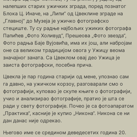
налепших старих ужичких зграда, поред познатог
Блока Ц. Иначе, на „Липи“ од Цвеклине зграде на
„Главној“ до Музеја је ужичко фотографско
стециште. Ту су радње најбољих ужиких фотографа
Папићев „Фото Холивуд“, Прешеова „Фото звезда“,
Фото радња Баје Вујовића, има их још, али набројам
оне са великом традицијом овога у Ужицу веома
значајног заната. Са Цвеклом овај део Ужица је
заиста фотографски, посебна прича.
Цвекла је пар година старији од мене, упознао сам
га давно, на ужичком корзоу, разговарали смо о
фотографији, куповао је скупе књиге о фотографији,
учио и анализирао фотографије, пратио је шта се
ради у свету фотографије. Почео је са фотоапаратом
„Практика“, касније је купио „Никона“. Никона се ни
дан данас није одрекао.
Његово име се средином деведесетих година 20.