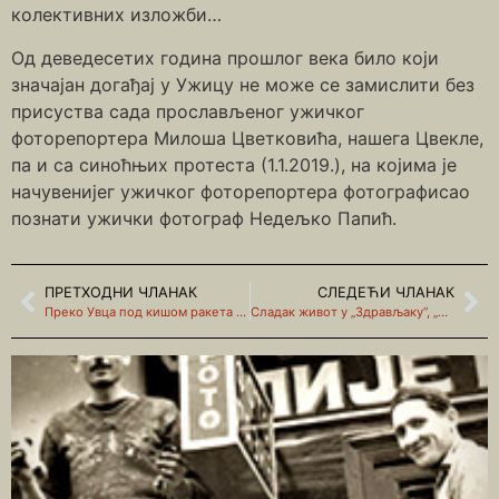
колективних изложби…
Од деведесетих година прошлог века било који
значајан догађај у Ужицу не може се замислити без
присуства сада прослављеног ужичког
фоторепортера Милоша Цветковића, нашега Цвекле,
па и са синоћњих протеста (1.1.2019.), на којима је
начувенијег ужичког фоторепортера фотографисао
познати ужички фотограф Недељко Папић.
ПРЕТХОДНИ ЧЛАНАК
СЛЕДЕЋИ ЧЛАНАК
Преко Увца под кишом ракета и уз – аплауз
Сладак живот у „Здрављаку“, „Нади“, „Зори“, „Опатији“, „Јадрану“ и даље…