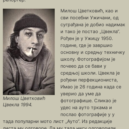
Милош Цветковић, као и
сви посебни Ужичани, од
суграђана је добио надимак
и тако је постао „Цвекла“.
Рођен је у Ужицу 1950.
године, где је завршио
основну и средњу техничку
школу. Фотографијом је
почеео да се бави у
средњој школи. Цвекла је
рођени перфекциониста,
Имао је 26 година када се
уверио да уме да
Милош Цветковић
фотографише. Сликао је
Цвекла 1994.
удес на ауто тркама и
послао фотографије у у
тада популарни мото лист „Ауто“. Из редакције
листа му одговоре. Да му тада нису одговорили,