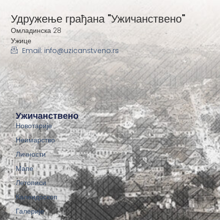
Удружење грађана "Ужичанствено"
Омладинска 28
Ужице
Email: info@uzicanstveno.rs
Ужичанствено
Новотарије
Неимарство
Личности
Мапе
Летописи
Калеидоскоп
Галерије