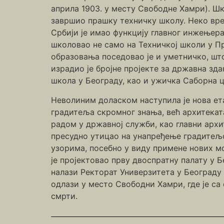
априла 1903. у месту Свободне Хамри). Шко
завршио прашку техничку школу. Неко врем
Србији је имао функцију главног инжењер
школовао не само на Техничкој школи у Пр
образовања поседовао је и уметничко, што
израдио је бројне пројекте за државна зд
школа у Београду, као и ужичка Саборна ц
Неволиним доласком наступила је нова ета
градитеља скромног знања, већ архитека
радом у државној служби, као главни архи
пресудно утицао на унапређење градитељс
узорима, посебно у виду примене нових мо
је пројектовао прву двоспратну палату у Б
налази Ректорат Универзитета у Београду 
одлази у место Свободни Хамри, где је са
смрти.