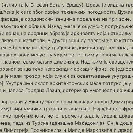
(излио га је Стефан Бота у Вршцу). Црква је зидана тв
шћена је сига због својих техничких погодности. Дужина
 фасада је кордонским венцима подељена на три зоне. 
равоугаоног облика. Изнад њега је окулус. У полукружно
ки венац на средини образује архиволту која наткриљуј
лизене и капители. У другој зони су преломљене катете
м. У бочном изгледу грађевине доминирају: певница, н
равоугаони испуст, у чијем се горњим угловима налази
н главном, само мањих димензија. Над њим је сараценск
ровног венца тече непрекидни аркадни фриз, са једнос
да је мали прозор, који служи за осветљавање унутра
ој. Унутрашњи склоп архитектонских маса потпуно је у
 и написа Гордана Лазић, историчар уметности из Ужи
ој цркви у Ужицу био је први значајни посао Димитри
јимућнији ужички трговци и занатлије. Највећи део фр
иче приближно из истог времена када је зидана црква 
ва, тада из Турске (данашња Македонија). Он је дошао
не Димитрија Посниковића и Милије Марковића и дрвор