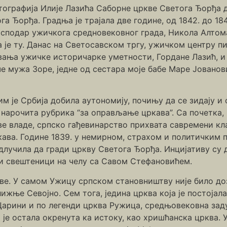
тографија Илије Лазића Саборне цркве Светога Ђорђа д
га Ђорђа. Градња је трајала две године, од 1842. до 18
 господар ужичкога средновековног града, Никола Алтом
ва је ту. Данас на Светосавском тргу, ужичком центру 
вања ужичке историчарке уметности, Гордане Лазић, 
 мужа Зоре, једне од сестара моје бабе Маре Јованови
им је Србија добила аутономију, почињу да се зидају и
 нарочита рубрика “за оправљање цркава”. Са почетка, 
ве владе, српско гађевинарство прихвата савремени кл
цркава. Године 1839. у немирном, страхом и политички
лучила да гради цркву Светога Ђорђа. Инцијативу су 
ки свештеници на челу са Савом Стефановићем.
кве. У самом Ужицу српском становништву није било 
ижње Севојно. Сем тога, једина црква која је постојала
Царини и по легенди црква Ружица, средњовековна за
и је остала окренута ка истоку, као хришћанска црква.