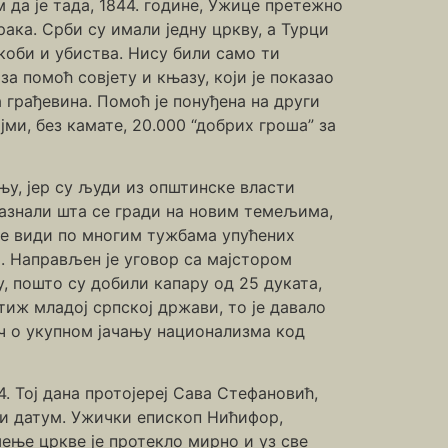
 да је тада, 1844. године, Ужице претежно
ака. Срби су имали једну цркву, а Турци
укоби и убиства. Нису били само ти
а помоћ совјету и књазу, који је показао
а грађевина. Помоћ је понуђена на други
јми, без камате, 20.000 “добрих гроша” за
њу, јер су људи из општинске власти
сазнали шта се гради на новим темељима,
 се види по многим тужбама упућених
. Направљен је уговор са мајстором
 пошто су добили капару од 25 дуката,
иж младој српској држави, то је давало
еч о укупном јачању национализма код
. Тој дана протојереј Сава Стефановић,
ти датум. Ужички епископ Нићифор,
ење цркве је протекло мирно и уз све