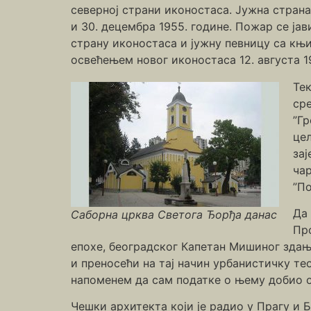
северној страни иконостаса. Јужна страна 
и 30. децембра 1955. године. Пожар се ја
страну иконостаса и јужну певницу са књи
освећењем новог иконостаса 12. августа 1
Тек
сре
”Гр
цел
зај
чар
”По
Да 
Саборна црква Светога Ђорђа данас
Про
епохе, београдског Капетан Мишиног здањ
и преносећи на тај начин урбанистичку те
напоменем да сам податке о њему добио 
Чешки архитекта који је радио у Прагу и Б