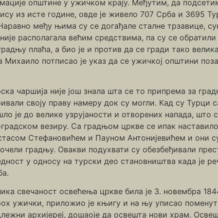
мације општине у ужичком крају. Међутим, да подсетим
 из исте године, овде је живело 707 Срба и 3695 Тур
. Наравно међу њима су се догађале сталне трзавице, с
ије располагала већим средствима, па су се обратили з
градњу плаћа, а био је и против да се гради тако велик
ез Михаило потписао је указ да се ужичкој општини поза
ска чаршија није још знала шта се то припрема за град
ивали своју праву намеру док су могли. Кад су Турци 
ло је до велике узрујаности и отворених напада, што
оградском везиру. Са градњом цркве се ипак наставило
стасом Стефановићем и Пауном Антонијевићем и они су,
очели градњу. Овакви подухвати су обезбеђивали прест
дност у односу на турски део становништва када је р
ба.
ика свечаност освећења цркве била је 3. новембра 1844
рох ужички, приложио је књигу и на њу уписао помену
лежни архијереј, дошаоје да освешта нови храм. Освеш