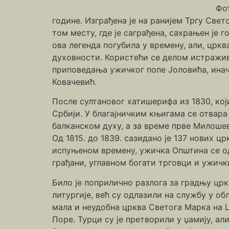
Фо
године. Изграђена је на ранијем Тргу Свето
том месту, где је саграђена, сахрањен је
ова легенда погубила у времену, али, црк
духовности. Користећи се делом истражи
приповедања ужичког попе Јоловића, иначе
Ковачевић.
После султановог хатишерифа из 1830, кој
Србији. У благајничким књигама се отвара
балканском духу, а за време прве Милоше
Од 1815. до 1839. сазидано је 137 нових 
испуњеном времену, ужичка Општина се од
грађани, углавном богати трговци и ужич
Било је поприлично разлога за градњу цр
литургије, већ су одлазили на службу у обл
мала и неудобна црква Светога Марка на 
Поре. Турци су је претворили у џамију, ал