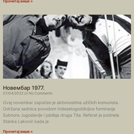
Прочитај више »
Новембар 1977.
07/04/2022
No Comments
Ovaj novembar započeo je aktivnostima užičkih komunista.
Održana sednica povodom tridesetogodišnjice formiranja
Subnora Jugoslavije i jubileja druga Tita. Referat je podnela
Stanka Laković kada je
Прочитај више »