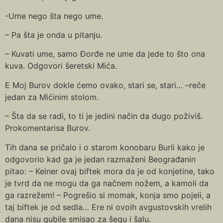
-Ume nego šta nego ume.
– Pa šta je onda u pitanju.
– Kuvati ume, samo Đorđe ne ume da jede to što ona
kuva. Odgovori šeretski Mića.
E Moj Burov dokle ćemo ovako, stari se, stari… –reče
jedan za Mićinim stolom.
– Šta da se radi, to ti je jedini način da dugo poživiš.
Prokomentarisa Burov.
Tih dana se pričalo i o starom konobaru Burli kako je
odgovorio kad ga je jedan razmaženi Beograđanin
pitao: – Kelner ovaj biftek mora da je od konjetine, tako
je tvrd da ne mogu da ga načnem nožem, a kamoli da
ga razrežem! – Pogrešio si momak, konja smo pojeli, a
taj biftek je od sedla… Ere ni ovoih avgustovskih vrelih
dana nisu gubile smisao za šegu i šalu.