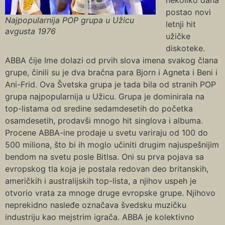
postao novi
Najpopularnija POP grupa u Užicu
letnji hit
avgusta 1976
užičke
diskoteke.
ABBA čije Ime dolazi od prvih slova imena svakog člana
grupe, činili su je dva bračna para Bjorn i Agneta i Beni i
Ani-Frid. Ova Švetska grupa je tada bila od stranih POP
grupa najpopularnija u Užicu. Grupa je dominirala na
top-listama od sredine sedamdesetih do početka
osamdesetih, prodavši mnogo hit singlova i albuma.
Procene ABBA-ine prodaje u svetu variraju od 100 do
500 miliona, što bi ih moglo učiniti drugim najuspešnijim
bendom na svetu posle Bitlsa. Oni su prva pojava sa
evropskog tla koja je postala redovan deo britanskih,
američkih i australijskih top-lista, a njihov uspeh je
otvorio vrata za mnoge druge evropske grupe. Njihovo
neprekidno nasleđe označava švedsku muzičku
industriju kao mejstrim igrača. ABBA je kolektivno