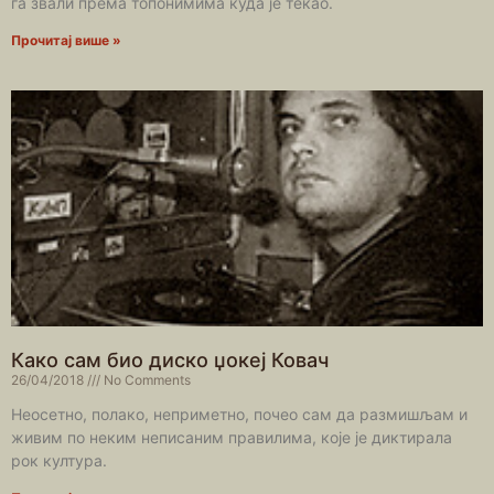
га звали према топонимима куда је текао.
Прочитај више »
Како сам био диско џокеј Ковач
26/04/2018
No Comments
Неосетно, полако, неприметно, почео сам да размишљам и
живим по неким неписаним правилима, које је диктирала
рок култура.