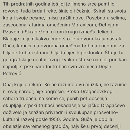
Tih predratnih godina još joj je limeno srce pamtilo
rovove, tuđa brda i reke, šinjele i čežnju. Svirali su svoja
kola i svoje pesme, i nisu tražili nove. Posebno u selima,
zaseocima, atarima omeđenim Moravicom, Đetinjom,
Rzavom i Skrapežom u tom krugu između Jelice i
Blagaje i nije nikakvo čudo što je u ovom kraju nastala
Guča, koncertna dvorana omeđena brdima i nebom, za
hiljade truba i stotine hiljada njenih poklonika. Što je tu
geografski je centar ovog zvuka i što se na njoj ponikao
najbolji srpski narodni trubač svih vremena Dejan
Petrović.
Onaj koji je rekao “Ko ne razume ovu muziku, ne razume
ni ovaj narod”, nije pogrešio. Preko Dragačevskog
sabora trubača, na kome se, punih pet decenija
okupljaju srpski trubači nekadašnje seljačko Dragačevo
doživelo je snažan privredni i sveukupan prosvetno-
kulturni razvoj posle 1950. Godine. Guča je dobila
obeležje savremenog gradića, najviše u prvoj deceniji