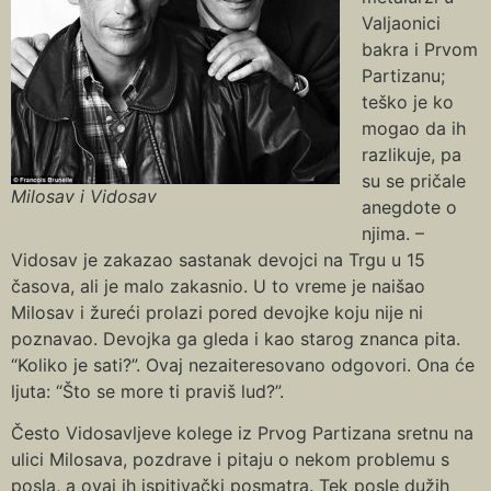
Valjaonici
bakra i Prvom
Partizanu;
teško je ko
mogao da ih
razlikuje, pa
su se pričale
Milosav i Vidosav
anegdote o
njima. –
Vidosav je zakazao sastanak devojci na Trgu u 15
časova, ali je malo zakasnio. U to vreme je naišao
Milosav i žureći prolazi pored devojke koju nije ni
poznavao. Devojka ga gleda i kao starog znanca pita.
“Koliko je sati?”. Ovaj nezaiteresovano odgovori. Ona će
ljuta: “Što se more ti praviš lud?”.
Često Vidosavljeve kolege iz Prvog Partizana sretnu na
ulici Milosava, pozdrave i pitaju o nekom problemu s
posla, a ovaj ih ispitivački posmatra. Tek posle dužih