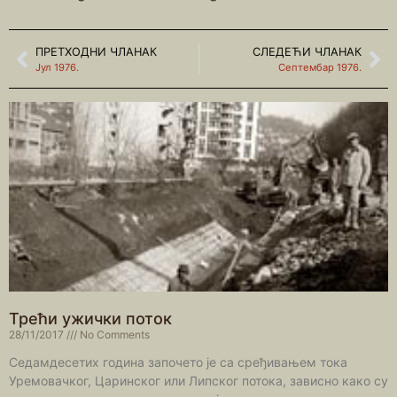
ПРЕТХОДНИ ЧЛАНАК
СЛЕДЕЋИ ЧЛАНАК
Јул 1976.
Септембар 1976.
Трећи ужички поток
28/11/2017
No Comments
Седамдесетих година започето је са сређивањем тока
Уремовачког, Царинског или Липског потока, зависно како су