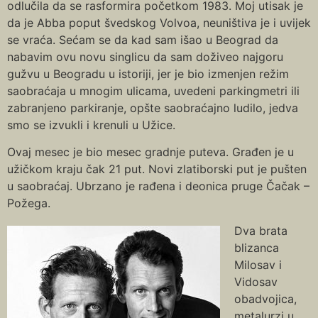
odlučila da se rasformira početkom 1983. Moj utisak je
da je Abba poput švedskog Volvoa, neuništiva je i uvijek
se vraća. Sećam se da kad sam išao u Beograd da
nabavim ovu novu singlicu da sam doživeo najgoru
gužvu u Beogradu u istoriji, jer je bio izmenjen režim
saobraćaja u mnogim ulicama, uvedeni parkingmetri ili
zabranjeno parkiranje, opšte saobraćajno ludilo, jedva
smo se izvukli i krenuli u Užice.
Ovaj mesec je bio mesec gradnje puteva. Građen je u
užičkom kraju čak 21 put. Novi zlatiborski put je pušten
u saobraćaj. Ubrzano je rađena i deonica pruge Čačak –
Požega.
Dva brata
blizanca
Milosav i
Vidosav
obadvojica,
metalurzi u