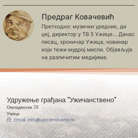
Предраг Ковачевић
Претходно: музички уредник, ди
џеј, директор у ТВ 5 Ужице... Данас
писац, хроничар Ужица, новинар
који тежи мудрој мисли. Објављује
на различитим медијима.
Удружење грађана "Ужичанствено"
Омладинска 28
Ужице
Email: info@uzicanstveno.rs