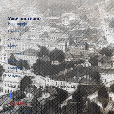
Ужичанствено
Новотарије
Неимарство
Личности
Мапе
Летописи
Калеидоскоп
Галерије
О нама
Ужичанствено на друштвеним мрежама:
© 2018 | Бруе