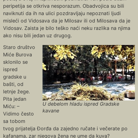
peripetija se otkriva nesporazum. Obadvojica su bili
naviknuti da ih na ulici pozdravljaju nepoznati ljudi
misleći od Vidosava da je Milosav ili od Milosava da je
Vidosav. Zaista je bilo teško naći neku razlika na njima
ako nisu bili jedan uz drugog.
Staro društvo
Miće Burova
sklonilo se
ispred
gradske u
bašti, od
letnje žege.
Pita jedan
U debelom hladu ispred Gradske
Miću: –
kavane
Vidimo često
sa tobom
tvog prijatelja Đorđa da zajedno ručate i večerate po
kafanama, zar njegova žena ne ume da kuva?