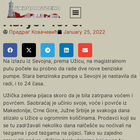
Почетна
»
Седамдесете
»
Август 1976.
Август 1976.
Предраг Ковачевић
January 25, 2022
Na izlazu iz Sevojna, prema Užicu, na magistralnom
putu počele su probno da rade dve nove benziske
pumpe. Stara benzinska pumpa u Sevojni je nastavila da
radi, i to 24 časa.
Užička zelena pijaca skoro da je bila zatrpana voćem i
povrćem. Saobraćaj je učinio svoje, voće i povrće iz
Makedonije, Crne Gore, Južne Srbije je svakoga dana
stizalo u Užice u ogromnim količinama. Prodavci koji su
se tu zadržavali nekoliko dana nalčešće su noćivali na
tezgama i pod tezgama na pijaci. Tako su zajedno