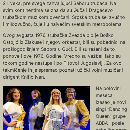
21. veka, pre svega zahvaljujući Saboru trubača. Na
svim kontinentima se zna da su Guča i Dragačevo
trubačkom muzikom ovenčani. Srpska truba se, zvučno
i milozvučno, čuje i u najvećim svetskim metropolama
Ovog avgusta 1976. trubačka Zvezda bio je Boško
Ostojić iz Zlakuse i njegov orkestar, bili su pobednici na
prošlogodišnjem Sabora u Guči. Bili su rešeni da to
ponove i ove 1976. Godine. Vredno su vežbali iako su
tokom godine nastupali po Titovoj Jugoslaviji. Za ovo
takmičenje ih je spremao poznati užički vojni muzičar i
dirigent Knific Ivan.
Na polovini
meseca
izašao je novi
singl “Dancing
Queen” grupe
ABBA i posle
nekoliko dana