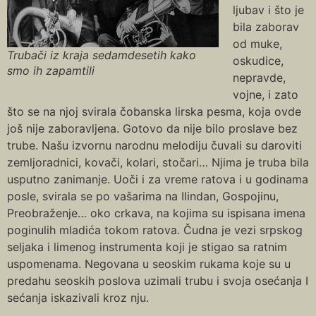
ljubav i što je
bila zaborav
od muke,
Trubači iz kraja sedamdesetih kako
oskudice,
smo ih zapamtili
nepravde,
vojne, i zato
što se na njoj svirala čobanska lirska pesma, koja ovde
još nije zaboravljena. Gotovo da nije bilo proslave bez
trube. Našu izvornu narodnu melodiju čuvali su daroviti
zemljoradnici, kovači, kolari, stočari… Njima je truba bila
usputno zanimanje. Uoči i za vreme ratova i u godinama
posle, svirala se po vašarima na Ilindan, Gospojinu,
Preobraženje… oko crkava, na kojima su ispisana imena
poginulih mladića tokom ratova. Čudna je vezi srpskog
seljaka i limenog instrumenta koji je stigao sa ratnim
uspomenama. Negovana u seoskim rukama koje su u
predahu seoskih poslova uzimali trubu i svoja osećanja I
sećanja iskazivali kroz nju.