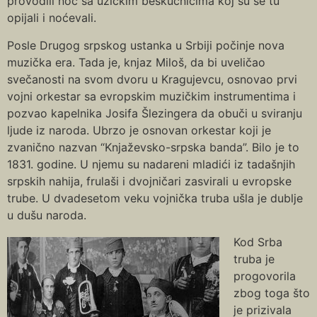
provodili noć sa užičkim beskućnicima koj su se tu
opijali i noćevali.
Posle Drugog srpskog ustanka u Srbiji počinje nova
muzička era. Tada je, knjaz Miloš, da bi uveličao
svečanosti na svom dvoru u Kragujevcu, osnovao prvi
vojni orkestar sa evropskim muzičkim instrumentima i
pozvao kapelnika Josifa Šlezingera da obuči u sviranju
ljude iz naroda. Ubrzo je osnovan orkestar koji je
zvanično nazvan “Knjaževsko-srpska banda”. Bilo je to
1831. godine. U njemu su nadareni mladići iz tadašnjih
srpskih nahija, frulaši i dvojničari zasvirali u evropske
trube. U dvadesetom veku vojnička truba ušla je dublje
u dušu naroda.
Kod Srba
truba je
progovorila
zbog toga što
je prizivala