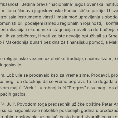
fikasnosti. Jedina prava “nacionalna” jugoslovenska instituc
 miliona članova jugoslovenske Komunističke partije. U svak
trolisala instrumente vlasti i imala moć upravljanja slobodo
komunisti bili podeljeni između regionalnih lojalnosti, i konf
entralizacija i ekonomska stagnacija doveli su do buđenja s
vali ih za sebičnost, Hrvati za iste nevolje optuživali su Sr
vo i Makedonija bunari bez dna za finansijsku pomoć, a Maked
ike religije usko vezane uz etničke tradicije, nacionalizam je
ugoslavije.
m. Lož ulje se prodavalo kao za vreme zime. Prodavci, prod
isu mogli da dočekaju da se vreme popravi. To se događalo i
rvom maju” “Vrelu” i u robnoj kući “Progres” nisu mogli da
paćih gaćica.
4. Juli”. Povodom toga predsednik užičke opštine Petar Antoni
je su se nagomilavale nekoliko poslednjih godina u preduzeću
alo obim poslovanja, uzimajući često ispod stvarnih cena ko