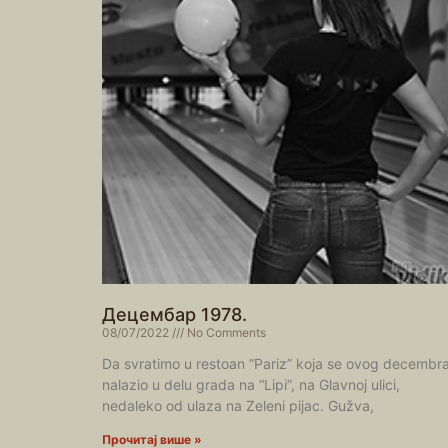
Децембар 1978.
08/07/2022
No Comments
Da svratimo u restoan “Pariz” koja se ovog decembr
nalazio u delu grada na “Lipi”, na Glavnoj ulici,
nedaleko od ulaza na Zeleni pijac. Gužva,
Прочитај више »