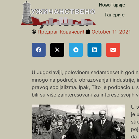
Новотарије
Почетна
»
Седамдесете
»
Јун 1975.
Галерије
Јун 1975.
Предраг Ковачевић
October 11, 2021
U Jugoslaviji, polovinom sedamdesetih godina
mnogo na području obrazovanja i industrije, i
pravog socijalizma. Ipak, Tito je podbacio u s
bili su više zainteresovani za interese svojih 
U t
je 
str
poj
da 