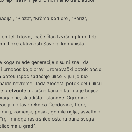
dija”, “Plaža”, “Krčma kod ere”, “Pariz”,
 epitet Titovo, inače član Izvršnog komiteta
olitičke aktivnosti Saveza komunista
 koga mlade generacije nisu ni znali da
e i urnebes koje pravi Uremovački potok posle
potok ispod tadašnje ulice 7. juli je bio
 naiđe nevreme. Tada zločesti potok celu ulicu
se pretvorile u buične kanale kojima je bujica
 magacine, skladišta i stanove. Ogromne
acija i čitave reke sa Ćendovine, Pore,
 mulj, kamenje, pesak, gomile uglja, asvaltnih
 Trg i mnoge raskrsnice ostanu pune svega i
eljacima u grad”.