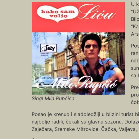
U k
“Už
Bil
“Ka
Ars
Pos
ran
nab
sun
sa 
Pre
pro
Singl Mila Rupčića
čob
Posao je krenuo i sladoledžiji u blizini turist
najbolje radili, čekali su glavnu sezonu. Dola
Zaječara, Sremske Mitrovice, Čačka, Valjeva,