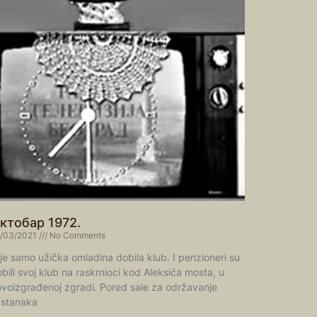
ктобар 1972.
/03/2021
No Comments
je samo užička omladina dobila klub. I penzioneri su
bili svoj klub na raskrnioci kod Aleksića mosta, u
voizgrađenoj zgradi. Pored sale za održavanje
astanaka