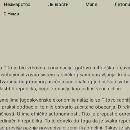
Неимарство
Личности
Мапе
Летопи
О Нама
 Tito je bio vrhovna ikona nacije, gotovo mitološka pojava
nstitucionalizovao sistem radničkog samoupravljanja, koji 
tvaranju dugotrajnog osećaja nacionalnog jedinstva i svrhe 
vlastitih republika, nego za naciju kao jedinstvenu celinu.
emeljima jugoslovenske ekonomije nalazilo se Titovo radnič
u praksi podbacio, te nije ostvario zacrtana obećanja. Direk
učnosti. U ime etničke autonomnosti, Tito je prepustio odr
edinačnih republika. To je dovelo do toga da je svaka repub
se previše pažnje posvećivalo zemlji kao celini. Takav je s