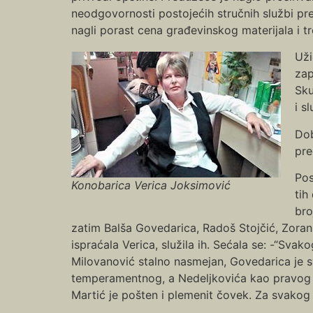
neodgovornosti postojećih stručnih službi pr
nagli porast cena građevinskog materijala i t
Uži
zap
Sku
i s
Dob
pre
Pos
Konobarica Verica Joksimović
tih
bro
zatim Balša Govedarica, Radoš Stojčić, Zoran 
ispraćala Verica, služila ih. Sećala se: -“Svak
Milovanović stalno nasmejan, Govedarica je sv
temperamentnog, a Nedeljkovića kao pravog do
Martić je pošten i plemenit čovek. Za svakog 