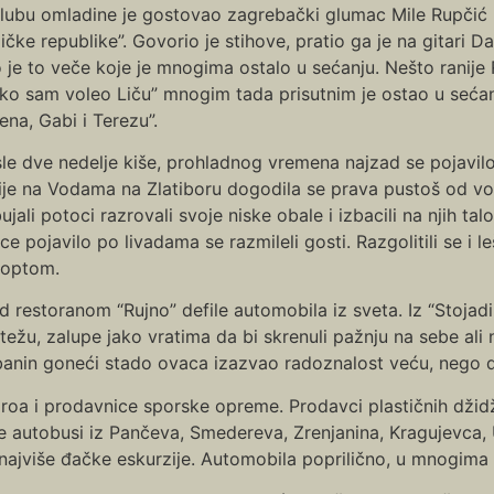
lubu omladine je gostovao zagrebački glumac Mile Rupčić 
ičke republike”. Govorio je stihove, pratio ga je na gitari D
o je to veče koje je mnogima ostalo u sećanju. Nešto ranije 
ko sam voleo Liču” mnogim tada prisutnim je ostao u sećanju s
ena, Gabi i Terezu”.
le dve nedelje kiše, prohladnog vremena najzad se pojavilo
ije na Vodama na Zlatiboru dogodila se prava pustoš od voden
ujali potoci razrovali svoje niske obale i izbacili na njih ta
ce pojavilo po livadama se razmileli gosti. Razgolitili se i l
loptom.
d restoranom “Rujno” defile automobila iz sveta. Iz “Stojadin
težu, zalupe jako vratima da bi skrenuli pažnju na sebe al
anin goneći stado ovaca izazvao radoznalost veću, nego d
 biroa i prodavnice sporske opreme. Prodavci plastičnih džid
ze autobusi iz Pančeva, Smedereva, Zrenjanina, Kragujevca, U
 najviše đačke eskurzije. Automobila poprilično, u mnogim