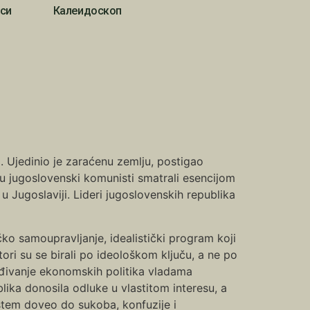
си
Калеидоскоп
. Ujedinio je zaraćenu zemlju, postigao
su jugoslovenski komunisti smatrali esencijom
u Jugoslaviji. Lideri jugoslovenskih republika
ko samoupravljanje, idealistički program koji
tori su se birali po ideološkom ključu, a ne po
eđivanje ekonomskih politika vladama
lika donosila odluke u vlastitom interesu, a
istem doveo do sukoba, konfuzije i