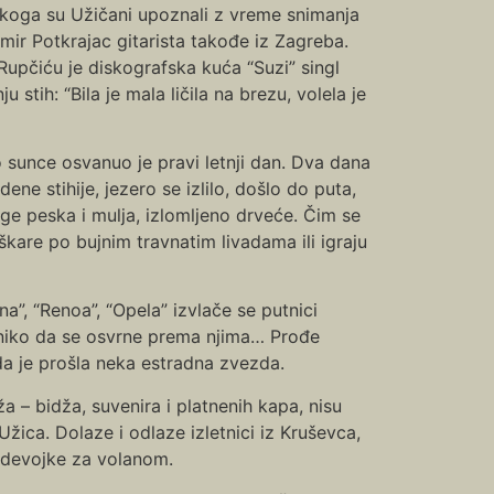
koga su Užičani upoznali z vreme snimanja
amir Potkrajac gitarista takođe iz Zagreba.
Rupčiću je diskografska kuća “Suzi” singl
tih: “Bila je mala ličila na brezu, volela je
 sunce osvanuo je pravi letnji dan. Dva dana
e stihije, jezero se izlilo, došlo do puta,
loge peska i mulja, izlomljeno drveće. Čim se
eškare po bujnim travnatim livadama ili igraju
a”, “Renoa”, “Opela” izvlače se putnici
i niko da se osvrne prema njima… Prođe
a je prošla neka estradna zvezda.
ža – bidža, suvenira i platnenih kapa, nisu
žica. Dolaze i odlaze izletnici iz Kruševca,
a devojke za volanom.