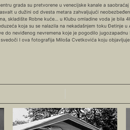
 centru grada su pretvorene u venecijske kanale a saobraćaj
svalt u dužini od dvesta metara zahvaljujući neobezbeđeno
 skladište Robne kuće… u Klubu omladine voda je bila 40 sa
duzeća koja su se nalazila na nekadašnjem toku Đetinje u Adi
ve do neviđenog nevremena koje je pogodilo jugozapadnu S
to svedoči I ova fotografija Miloša Cvetkovića koju objavljuj