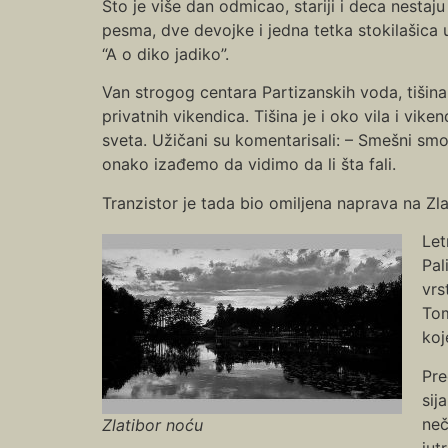
Što je više dan odmicao, stariji i deca nestaj
pesma, dve devojke i jedna tetka stokilašica
“A o diko jadiko”.
Van strogog centara Partizanskih voda, tišina
privatnih vikendica. Tišina je i oko vila i v
sveta. Užičani su komentarisali: – Smešni smo
onako izađemo da vidimo da li šta fali.
Tranzistor je tada bio omiljena naprava na Zla
Let
Pal
vrs
Tom
koj
Pre
sij
neč
Zlatibor noću
jut