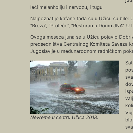
leči melanholiju i nervozu, i tugu.
Najpoznatije kafane tada su u Užicu su bile: U 
“Breza”, “Proleće”, “Restoran u Domu JNA”. U bl
Ovoga meseca juna se u Užicu pojavio Dobrivoj
predsedništva Centralnog Komiteta Saveza ko
Jugoslavije u međunarodnom radničkom pokr
Sat
pos
sva
dov
isp
val
kol
Vuj
Nevreme u centru Užica 2018.
blo
sva