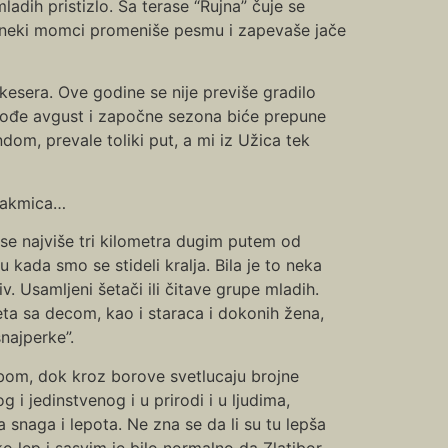
ladih pristizlo. Sa terase “Rujna” čuje se
še neki momci promeniše pesmu i zapevaše jače
kesera. Ove godine se nije previše gradilo
a dođe avgust i započne sezona biće prepune
om, prevale toliki put, a mi iz Užica tek
utakmica…
 se najviše tri kilometra dugim putem od
kada smo se stideli kralja. Bila je to neka
. Usamljeni šetači ili čitave grupe mladih.
veta sa decom, kao i staraca i dokonih žena,
snajperke”.
ebom, dok kroz borove svetlucaju brojne
g i jedinstvenog i u prirodi i u ljudima,
 snaga i lepota. Ne zna se da li su tu lepša
ko lep i sasvim je bilo normalno da Zlatibor