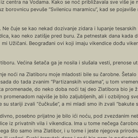
u iz centra na Vodama. Kako se noć približavala sve više je m
 uz borovnicu pevuše “Svilenicu maramicu”, kad se pojavi
. Ne čuje se kao nekad dozivanje zidara i lupanje tesarskih 
ikendica, kao neko zatišje pred buru. Za petnestak dana kad
 mi Užičani. Beograđani ovi koji imaju vikendice dođu vikend
tiboru. Većina šetača ga je nosila i slušala vesti, prenose 
nje noći na Zlatiboru moje mladosti bile su čarobne. Šetalo
isada do tada zvanim “Partizanskih vodama”, u tom vremenu 
ta promenade, do neko doba noći taj deo Zlatibora bio je živ
 promenadom najviše je bilo zaljubljenih, ali i ozbiljnog s
e su stariji zvali “čučkuše”, a mi mladi smo ih zvali “bakute 
divno, posebno prijatno je bilo ići noću, pod zvezdanim n
alice iz privatnih vila i vikendica. Ima u tome nečega čarobno
ega što samo ima Zlatibor, i u tome i jeste njegova prirodna
ra ili večeri. Svaki trenutak dana i noći bio nam je podjedna