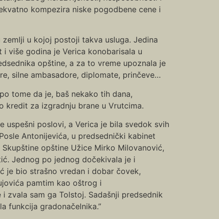
adekvatno kompezira niske pogodbene cene i
u zemlji u kojoj postoji takva usluga. Jedina
 i više godina je Verica konobarisala u
redsednika opštine, a za to vreme upoznala je
čare, silne ambasadore, diplomate, prinčeve…
 po tome da je, baš nekako tih dana,
 kredit za izgradnju brane u Vrutcima.
iše uspešni poslovi, a Verica je bila svedok svih
Posle Antonijevića, u predsednički kabinet
i Skupštine opštine Užice Mirko Milovanović,
tić. Jednog po jednog dočekivala je i
vić je bio strašno vredan i dobar čovek,
Vujovića pamtim kao oštrog i
i zvala sam ga Tolstoj. Sadašnji predsednik
la funkcija gradonačelnika.”