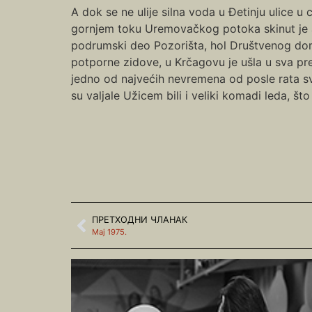
A dok se ne ulije silna voda u Đetinju ulice u
gornjem toku Uremovačkog potoka skinut je a
podrumski deo Pozorišta, hol Društvenog doma,
potporne zidove, u Krčagovu je ušla u sva pre
jedno od najvećih nevremena od posle rata s
su valjale Užicem bili i veliki komadi leda, š
ПРЕТХОДНИ ЧЛАНАК
Мај 1975.