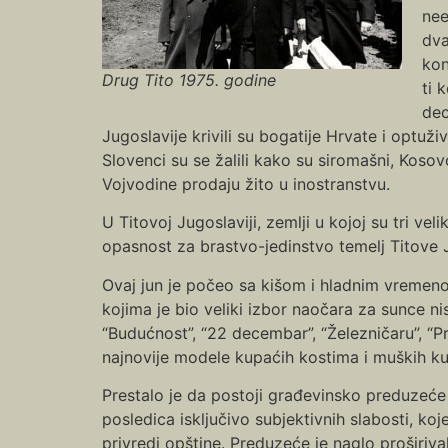
nee
dva
kon
Drug Tito 1975. godine
ti 
dec
Jugoslavije krivili su bogatije Hrvate i optuži
Slovenci su se žalili kako su siromašni, Koso
Vojvodine prodaju žito u inostranstvu.
U Titovoj Jugoslaviji, zemlji u kojoj su tri vel
opasnost za brastvo-jedinstvo temelj Titove J
Ovaj jun je počeo sa kišom i hladnim vremeno
kojima je bio veliki izbor naočara za sunce n
“Budućnost”, “22 decembar”, “Železničaru”, “P
najnovije modele kupaćih kostima i muških ku
Prestalo je da postoji građevinsko preduzeće “
posledica isključivo subjektivnih slabosti, ko
privredi opštine. Preduzeće je naglo proširiv