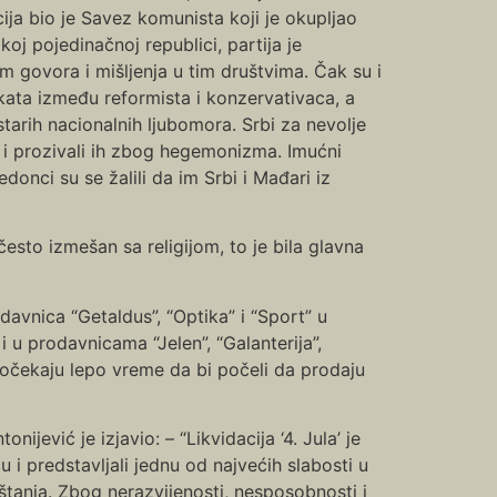
ija bio je Savez komunista koji je okupljao
oj pojedinačnoj republici, partija je
m govora i mišljenja u tim društvima. Čak su i
likata između reformista i konzervativaca, a
tarih nacionalnih ljubomora. Srbi za nevolje
be i prozivali ih zbog hegemonizma. Imućni
onci su se žalili da im Srbi i Mađari iz
 često izmešan sa religijom, to je bila glavna
avnica “Getaldus”, “Optika” i “Sport” u
 u prodavnicama “Jelen”, “Galanterija”,
 dočekaju lepo vreme da bi počeli da prodaju
jević je izjavio: – “Likvidacija ‘4. Jula’ je
 i predstavljali jednu od najvećih slabosti u
štanja. Zbog nerazvijenosti, nesposobnosti i