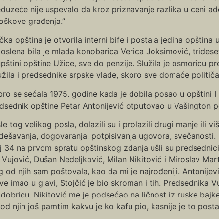
eduzeće nije uspevalo da kroz priznavanje razlika u ceni 
roškove građenja.”
čka opština je otvorila interni bife i postala jedina opština 
oslena bila je mlada konobarica Verica Joksimović, trideset
pštini opštine Užice, sve do penzije. Služila je osmoricu p
lužila i predsednike srpske vlade, skoro sve domaće politi
ro se sećala 1975. godine kada je dobila posao u opštini I
dsednik opštine Petar Antonijević otputovao u Vašington po
le tog velikog posla, dolazili su i prolazili drugi manje ili v
 dešavanja, dogovaranja, potpisivanja ugovora, svečanosti. 
j 34 na prvom spratu opštinskog zdanja ušli su predsednic
Vujović, Dušan Nedeljković, Milan Nikitović i Miroslav Mar
og od njih sam poštovala, kao da mi je najrođeniji. Antonije
e imao u glavi, Stojčić je bio skroman i tih. Predsednika 
bricu. Nikitović me je podsećao na ličnost iz ruske bajke 
od njih još pamtim kakvu je ko kafu pio, kasnije je to posta