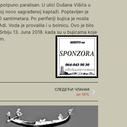
 potpuno paralisan. U ulici Dušana Višića u
j novo sagrađenoj kaptaži. Poplavljen je
ntimetara. Po periferiji bujica je nosila
. Voda je provalila i u bolnicu. Ovo je bilo
rbiju 13. Juna 2018. kada su u bujicama koje
em.
СЛЕДЕЋИ ЧЛАНАК
Јул 1975.