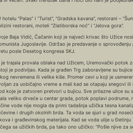
hotelu “Palas” i “Turist”, “Gradska kavana”, restorani – “Šuma
izini restorani, moteli “Zlatiborska noć” i “Jelova gora”.
e Baja Vidić, Čačanin koji je najveći krivac što Užice nosi
munista Jugoslavije. Održao je predavanje o sprovođenju p
etu posle Desetog kongresa SKJ.
 je trajala provala oblaka nad Užicem, Uremovački potok za
toji je podivljao. Kada je građen Trg zaboravljene su bujic
kog nevremena ili velike kiše. Promer cevi u koji je usmeren 
oljan za uobičajno vreme a mali kad se otapaju snegovi ili
od koje je zatvoren pretvori u bujicu. Sve prilazne ulice su 
jala veliko drveće u centar grada, potok poplavi podrume,
ičine vode nije mogla da primi tadašnja užička tesna kanaliz
ićevine i drugih okolnih brda. Ta voda se sjuri u grad noseći
kova i građevinskog materijala. Kad se voda ulije u Đetinju
čega sa užičkih brda, pa tako ono užičko: “Pošle njive za s