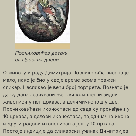
Посниковићев детаљ
са Царских двери
О животу и раду Димитрија Посниковића писано је
мало, иако је био у своје време веома тражен
сликар. Насликао је већи број портрета. Познато је
да су данас сачувани његови комплетни зидни
живописи у пет цркава, а делимично још у две.
Посниковићеви иконостаси до сада су пронађени у
10 цркава, а делови иконостаса, појединачно иконе
и други радови иконописања још у 10 цркава.
Постоје индиције да сликарски учинак Димитријев