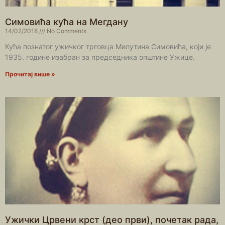
Симовића кућа на Мегдану
14/02/2018
No Comments
Кућа познатог ужичког трговца Милутина Симовића, који је
1935. године изабран за председника општине Ужице.
Прочитај више »
Ужички Црвени крст (део први), почетак рада,