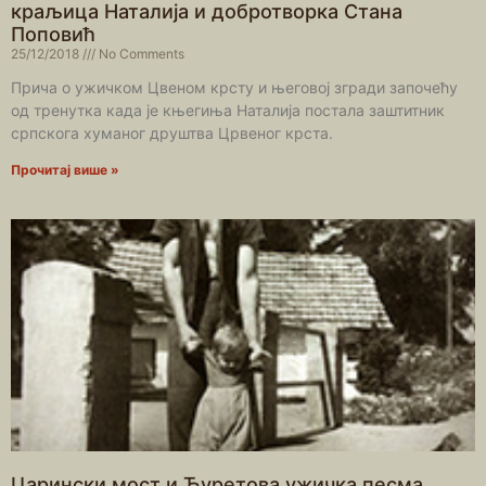
краљица Наталија и добротворка Стана
Поповић
25/12/2018
No Comments
Прича о ужичком Цвеном крсту и његовој згради започeћу
од тренутка када је књегиња Наталија постала заштитник
српскога хуманог друштва Црвеног крста.
Прочитај више »
Царински мост и Ћуретова ужичка песма