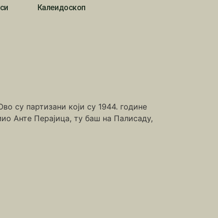
си
Калеидоскоп
Ово су партизани који су 1944. године
мио Анте Перајица, ту баш на Палисаду,