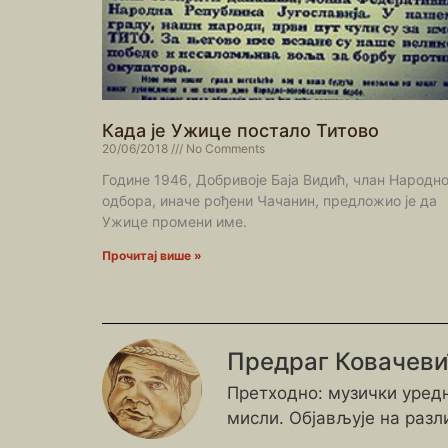
Када је Ужице постало Титово
20/06/2018
No Comments
Године 1946, Добривоје Баја Видић, члан Народно
одбора, иначе рођени Чачанин, предложио је да
Ужице промени име.
Прочитај више »
Предраг Ковачев
Претходно: музички уредн
мисли. Објављује на разл