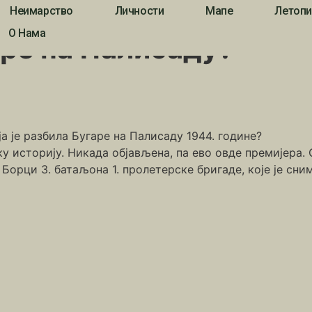
Неимарство
Личности
Мапе
Летопи
е на Палисаду?
О Нама
аре на Палисаду?
ја је разбила Бугаре на Палисаду 1944. године?
у историју. Никада објављена, па ево овде премијера. 
Борци 3. батаљона 1. пролетерске бригаде, које је сни