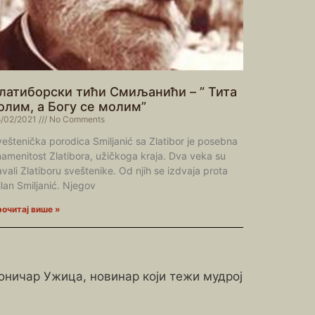
латиборски тићи Смиљанићи – ” Тита
олим, а Богу се молим”
/02/2021
No Comments
eštenička porodica Smiljanić sa Zlatibor je posebna
amenitost Zlatibora, užičkoga kraja. Dva veka su
vali Zlatiboru sveštenike. Od njih se izdvaja prota
lan Smiljanić. Njegov
очитај више »
роничар Ужица, новинар који тежи мудрој