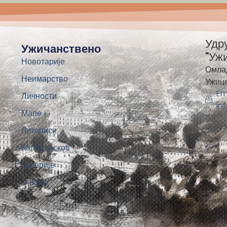
Удр
Ужичанствено
"Уж
Новотарије
Омла
Неимарство
Ужиц
Em
Личности
in
Мапе
Летописи
Калеидоскоп
Галерије
О нама