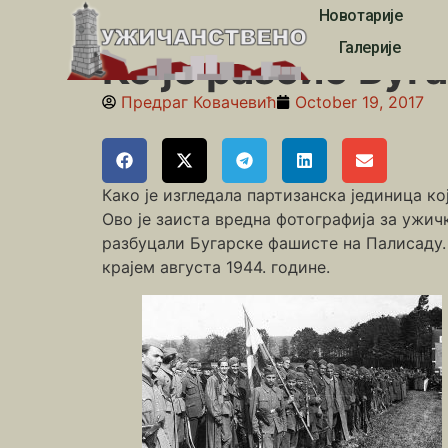
Новотарије
Почетна
»
Други светски рат
»
Ко је разбио Бугар
Галерије
Ко је разбио Буг
Предраг Ковачевић
October 19, 2017
Како је изгледала партизанска јединица ко
Ово је заиста вредна фотографија за ужичк
разбуцали Бугарске фашисте на Палисаду. 
крајем августа 1944. године.