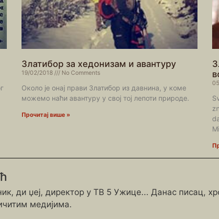
Златибор за хедонизам и авантуру
З
19/02/2018
No Comments
в
05
г
Около је онај прави Златибор из давнина, у коме
можемо наћи авантуру у свој тој лепоти природе.
Sv
zn
Прочитај више »
da
Mi
Пр
ић
ик, ди џеј, директор у ТВ 5 Ужице... Данас писац, х
ичитим медијима.