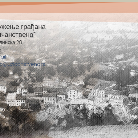
ужење грађана
ичанствено"
динска 28
е
ail:
fo@uzicanstveno.rs