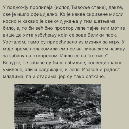
У подножју пропилеја (испод Ђавоље стене), дакле,
све је ишло официјелно. Ко је какве скривене мисли
носио и каквих је све очијукања у тим шетњама
било, е, то би већ био простор лепе тајне, или мотив
више да хита узбуђењу који се зове Велики парк.
Уосталом, тамо су приређивало уз музику за игру. У
моје време полакомили смо се англиканском називу
за забаву на отвореном. Ишло се на “кермес”.
Верујте, те забаве су биле озбиљне, конвеционалне
умивене, али и садржајне, и лепе. Изазов и радост
младима, па и старима, јер су тако саткане.