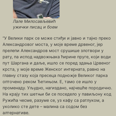
Лале Милосављевић
ужички писац и боем
“У Велики парк се може стиђи и јавно и тајно преко
Александровог моста, у моје време дрвеног, јер
прелепи Александров мост срушише злотвори у
рату, па испод надвожњака ћирине пруге, који води
пут Шаргана и даље, ишло се поред здања Црвеног
крста, у моје време Женског интерната, равно на
главну стазу која пресеца подножје Великог парка
опточено реком Ђетињом. Е, тамо се ишло у
променаду. Уљудно, нагиздано, најчешће породично.
На крају тих шетњи би се поседело у павиљону код
Ружића чесме, разуме се, уз кафу са ратлуком, а
уколико сте дете – малина са содом без
алтернативе.