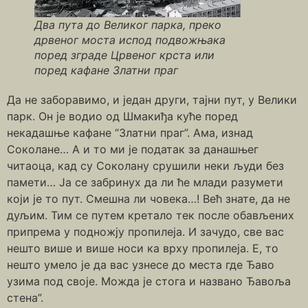
Два пута до Великог парка, преко
дрвеног моста испод подвожњака
поред зграде Црвеног крста или
поред кафане Златни праг
Да не заборавимо, и један други, тајни пут, у Велики
парк. Он је водио од Шмакиђа куће поред
некадашње кафане “Златни праг”. Ама, изнад
Соколане… А и то ми је податак за данашњег
читаоца, кад су Соколану срушили неки људи без
памети… Ја се забринух да ли ће млади разумети
који је то пут. Смешна ли човека…! Већ знате, да не
дуљим. Тим се путем кретало тек после обављених
припрема у подножју пропилеја. И зачудо, све вас
нешто више и више носи ка врху пропилеја. Е, то
нешто умело је да вас узнесе до места где Ђаво
узима под своје. Можда је стога и названо Ђавоља
стена”.