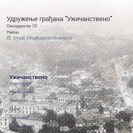
Удружење грађана "Ужичанствено"
Омладинска 28
Ужице
Email: info@uzicanstveno.rs
Ужичанствено
Новотарије
Неимарство
Личности
Мапе
Летописи
Калеидоскоп