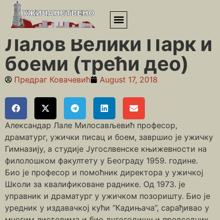
Почетна
»
Велики парк
»
Лалов Велики Парк и боеми (трећи
део)
Лалов Велики Парк и
боеми (трећи део)
Предраг Ковачевић
August 17, 2018
Александар Лале Милосављевић професор,
драматург, ужички писац и боем, завршио је ужичку
Гимназију, а студије Југослвенске књижевности на
филолошком факултету у Београду 1959. године.
Био је професор и помоћник директора у ужичкој
Школи за квалификоване раднике. Од 1973. је
управник и драматург у ужичком позоришту. Био је
уредник у издавачкој кући “Кадињача”, сарађивао у
многим листовима и био дугогодишњи председник