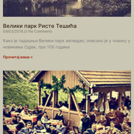
Велики парк Ристе Тешића
09/03/2018
No Comments
Како је тадашњи Велики парк изгледао, описано је у чланку у
новинама Одјек, пре 100 година
Прочитај више »