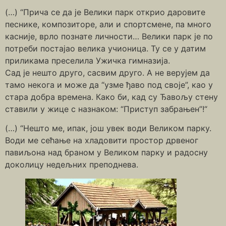
(…) “Прича се да је Велики парк открио даровите
песнике, композиторе, али и спортсмене, па много
касније, врло познате личности… Велики парк је по
потреби постајао велика учионица. Ту се у датим
приликама преселила Ужичка гимназија.
Сад је нешто друго, сасвим друго. А не верујем да
тамо некога и може да “узме ђаво под своје”, као у
стара добра времена. Како би, кад су Ђавољу стену
ставили у жице с назнаком: “Приступ забрањен”!“
(…) “Нешто ме, ипак, још увек води Великом парку.
Води ме сећање на хладовити простор дрвеног
павиљона над браном у Великом парку и радосну
доколицу недељних преподнева.