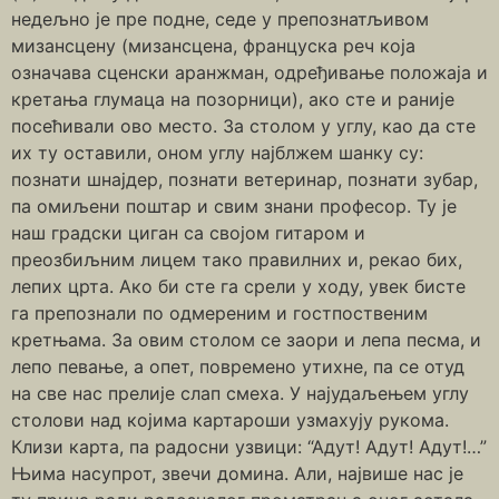
недељно је пре подне, седе у препознатљивом
мизансцену (мизансцена, француска реч која
означава сценски аранжман, одређивање положаја и
кретања глумаца на позорници), ако сте и раније
посећивали ово место. За столом у углу, као да сте
их ту оставили, оном углу најблжем шанку су:
познати шнајдер, познати ветеринар, познати зубар,
па омиљени поштар и свим знани професор. Ту је
наш градски циган са својом гитаром и
преозбиљним лицем тако правилних и, рекао бих,
лепих црта. Ако би сте га срели у ходу, увек бисте
га препознали по одмереним и гостпоственим
кретњама. За овим столом се заори и лепа песма, и
лепо певање, а опет, повремено утихне, па се отуд
на све нас прелије слап смеха. У најудаљењем углу
столови над којима картароши узмахују рукома.
Клизи карта, па радосни узвици: “Адут! Адут! Адут!…”
Њима насупрот, звечи домина. Али, највише нас је