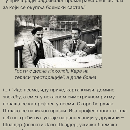
ту прича ради радозналог проматрања оног астала
за који се окупља боемски састав.”
Гости с десна Николић, Кара на
тераси “ресторације”, а доле брана
(…) “Иде песма, иду приче, карта клизи, домине
звекећу, а смех у некаквом симетричном ритму
понаша се као рефрен у песми. Скоро ће ручак.
Полако се павиљон празни. Иза професоровог стола
већ по трећи пут устаје најраспеванији у дружини –
Шнајдер (познати Лазо Шнајдер, ужичка боемска