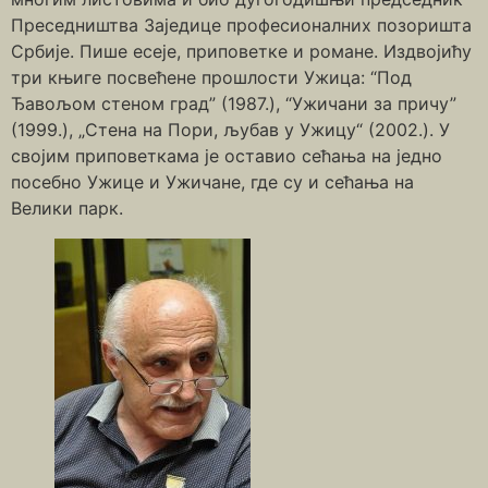
Преседништва Заједице професионалних позоришта
Србије. Пише есеје, приповетке и романе. Издвојићу
три књиге посвећене прошлости Ужица: “Под
Ђавољом стеном град” (1987.), “Ужичани за причу”
(1999.), „Стена на Пори, љубав у Ужицу“ (2002.). У
својим приповеткама је оставио сећања на једно
посебно Ужице и Ужичане, где су и сећања на
Велики парк.