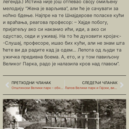
легенда.) Истина није још отпевао своју омиљену
мелодију “Жена је варљива”, али ће је сачувати за
ноћно бдење. Најпре на те Шнајдерове поласке кући
и враћања, реагова професор: – Хајде побогу,
пријатељу ако си наканио ићи, иди, а ако си
одустао, седи и уживај. На то ће духовити кројач:-
-Слушај, професоре, ишао бих кући, али не знам шта
ћете ви да радите кад ја одем… Лепота од људи та
ужичка предивна боема. А, ето, и у том павиљону
Великог Парка, радо је налазила кров над главом”.
ПРЕТХОДНИ ЧЛАНАК
СЛЕДЕЋИ ЧЛАНАК
Општински Велики парк – обнова (други део)
Лалов Велики парк и Гајски, витез тужног лица (четврти део)