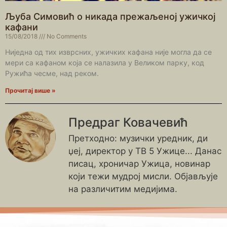
Љуба Симовић о никада прежаљеној ужичкој
кафани
15/08/2018
No Comments
Ниједна од тих изврсних, ужичких кафана није могла да се
мери са кафаном која се налазила у Великом парку, код
Ружића чесме, над реком.
Прочитај више »
Предраг Ковачевић
Претходно: музички уредник, ди
џеј, директор у ТВ 5 Ужице... Данас
писац, хроничар Ужица, новинар
који тежи мудрој мисли. Објављује
на различитим медијима.