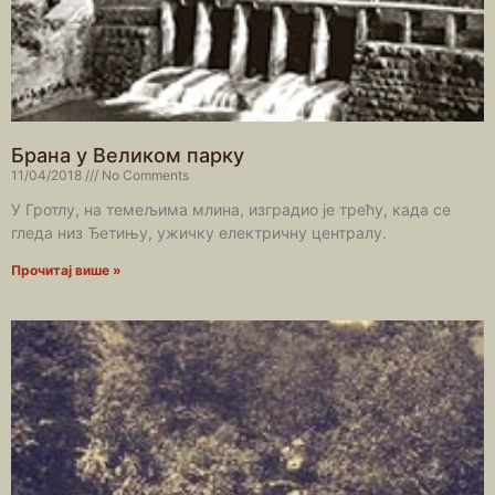
Брана у Великом парку
11/04/2018
No Comments
У Гротлу, на темељима млина, изградио је трећу, када се
гледа низ Ђетињу, ужичку електричну централу.
Прочитај више »