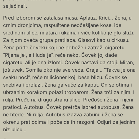
seljačine!”.
Pred izborom se zatalasa masa. Aplauz. Krici… Žena, u
crnim dronjcima, raspuštene neočešljane kose, ide
sredinom ulice, mlatara rukama i viče koliko je glo služi.
Za njom oveća grupa pratilaca. Glasovi kao u cirkusu.
Žena priđe čoveku koji ne pobeže i zatraži cigaretu.
“Pijana je”, a i luda je”. reče neko. Čovek joj dade
cigaretu, ali je ona izlomi. Čovek nastavi da stoji. Miran,
još uvek. Gomila oko nje sve veća. Graja… “Takva je ona
svaku noći”, reče milicioner koji beše blizu. Čovek se
snebiva i prolazi. Žena ga vuče za kaput. On se otima i
ubrzanim korakom polazi trotoarom. Žena trči za njim. I
rulja. Pređe na drugu stranu ulice. Pređoše i žena i njeni
pratioci. Autobus. Čovek pretrča ispred autobusa. Žena
ne htede. Ni rulja. Autobus izazva zabunu i žena se
okrenu pratiocima i poče da ih razgoni. Odjuri za jednim
niz ulicu…