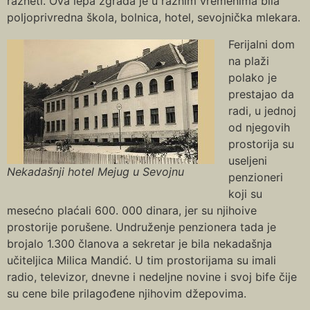
razneti. Ova lepa zgrada je u raznim vremenima bila
poljoprivredna škola, bolnica, hotel, sevojnička mlekara.
Ferijalni dom
na plaži
polako je
prestajao da
radi, u jednoj
od njegovih
prostorija su
useljeni
Nekadašnji hotel Mejug u Sevojnu
penzioneri
koji su
mesećno plaćali 600. 000 dinara, jer su njihoive
prostorije porušene. Undruženje penzionera tada je
brojalo 1.300 članova a sekretar je bila nekadašnja
učiteljica Milica Mandić. U tim prostorijama su imali
radio, televizor, dnevne i nedeljne novine i svoj bife čije
su cene bile prilagođene njihovim džepovima.