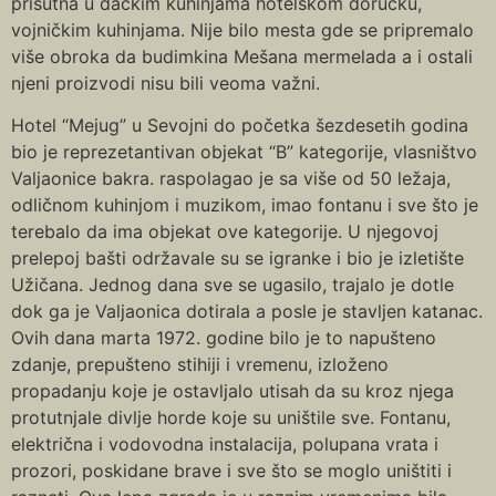
prisutna u đačkim kuhinjama hotelskom doručku,
vojničkim kuhinjama. Nije bilo mesta gde se pripremalo
više obroka da budimkina Mešana mermelada a i ostali
njeni proizvodi nisu bili veoma važni.
Hotel “Mejug” u Sevojni do početka šezdesetih godina
bio je reprezetantivan objekat “B” kategorije, vlasništvo
Valjaonice bakra. raspolagao je sa više od 50 ležaja,
odličnom kuhinjom i muzikom, imao fontanu i sve što je
terebalo da ima objekat ove kategorije. U njegovoj
prelepoj bašti održavale su se igranke i bio je izletište
Užičana. Jednog dana sve se ugasilo, trajalo je dotle
dok ga je Valjaonica dotirala a posle je stavljen katanac.
Ovih dana marta 1972. godine bilo je to napušteno
zdanje, prepušteno stihiji i vremenu, izloženo
propadanju koje je ostavljalo utisah da su kroz njega
protutnjale divlje horde koje su uništile sve. Fontanu,
električna i vodovodna instalacija, polupana vrata i
prozori, poskidane brave i sve što se moglo uništiti i