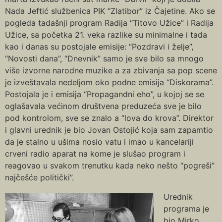
Nada Jeftić službenica PIK “Zlatibor” iz Čajetine. Ako se
pogleda tadašnji program Radija “Titovo Užice” i Radija
Užice, sa početka 21. veka razlike su minimalne i tada
kao i danas su postojale emisije: “Pozdravi i želje”,
“Novosti dana”, “Dnevnik” samo je sve bilo sa mnogo
više izvorne narodne muzike a za zbivanja sa pop scene
je izveštavala nedeljom oko podne emisija “Diskorama”.
Postojala je i emisija “Propagandni eho”, u kojoj se se
oglašavala većinom društvena preduzeća sve je bilo
pod kontrolom, sve se znalo a “lova do krova”. Direktor
i glavni urednik je bio Jovan Ostojić koja sam zapamtio
da je stalno u ušima nosio vatu i imao u kancelariji
crveni radio aparat na kome je slušao program i
reagovao u svakom trenutku kada neko nešto “pogreši”
najčešće politički”.
Urednik
programa je
bio Mirko