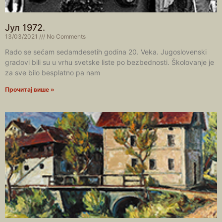
Јул 1972.
13/03/2021
No Comments
Rado se sećam sedamdesetih godina 20. Veka. Jugoslovenski
gradovi bili su u vrhu svetske liste po bezbednosti. Školovanje je
za sve bilo besplatno pa nam
Прочитај више »