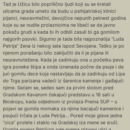
Tad je Užicu bilo poprilično ljudi koji su se kretali
ulicama grada umeto da budu u psihijatriskoj klinici
pijanci, neuravntežini, devojčice nepunih petnest godina
koje su se nudile prolaznicima ne libeći se da javno
pokažu grudi a kada bi ih odbili zasuli bi ga gomilom
najgorih psovki. Sigurno je tada bila najpoznatija “Luda
Petrija” žena iz nekog sela ispod Sevojana. Teško je po
njenom ponašanju bilo zaključiti da li je pijana ili
neuravnotežena. Kada je zadirkuju ona u početku peva
igra poneke štipa a onda iznenada počne da psuje i da
juri gomilu dece koja nastavljaju da je zadirkuju od Lipe
do Trga parizana vadeći iz šarenice kamenje i gađajući
njime. Sećam se, sedeo sam za prvim stolom pred
Gradskom Kavanom čekajući predstavu u 18 sati u
Bioskopu, kada odjednom iz prolaza Prema SUP – u
pojavi se gomila momaka za njima bacajući kamenice i
psujući trčala je Luda Petrija… Pored moje glave jedna
“cica” prolete i staklo na Gradskoj iza mene se sruči.
Gomila gonjna Petrijom ode prema glavnoj ulici a