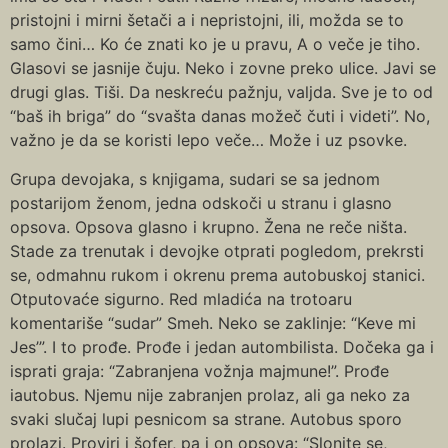
pristojni i mirni šetači a i nepristojni, ili, možda se to
samo čini… Ko će znati ko je u pravu, A o veče je tiho.
Glasovi se jasnije čuju. Neko i zovne preko ulice. Javi se
drugi glas. Tiši. Da neskreću pažnju, valjda. Sve je to od
“baš ih briga” do “svašta danas možeč čuti i videti”. No,
važno je da se koristi lepo veče… Može i uz psovke.
Grupa devojaka, s knjigama, sudari se sa jednom
postarijom ženom, jedna odskoči u stranu i glasno
opsova. Opsova glasno i krupno. Žena ne reče ništa.
Stade za trenutak i devojke otprati pogledom, prekrsti
se, odmahnu rukom i okrenu prema autobuskoj stanici.
Otputovaće sigurno. Red mladića na trotoaru
komentariše “sudar” Smeh. Neko se zaklinje: “Keve mi
Jes’”. I to prođe. Prođe i jedan autombilista. Dočeka ga i
isprati graja: “Zabranjena vožnja majmune!”. Prođe
iautobus. Njemu nije zabranjen prolaz, ali ga neko za
svaki slučaj lupi pesnicom sa strane. Autobus sporo
prolazi. Proviri i šofer, pa i on opsova: “Slonite se,