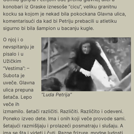
konobari iz Graske iznesoše “cicu”, veliku granitnu
kocku sa kojom je nekad bila pokockana Glavna ulica,
komentarisući da kad bi Petriju prebacili u atletiku
sigurno bi bila šampion u bacanju kugle.
O njoj i o
nevspitanju je
pisalo i u
Užičkim
“Vestima”: –
Subota je
uveče. Glavna
ulica prepuna
“Luda Petrija”
šetača. Lepo
veče ih
izmamilo. šetači različiti. Različiti. Različito i odeveni.
Poneko izveo dete. Ima i onih koji veče provode sami.
šetajući razmišljaju i prolazeći posmatraju i slušaju. A
ima se šta i videti i čuti. Razne frizure, modne ludosti,