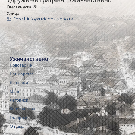
Омладинска 28
Ужице
Email: info@uzicanstveno.rs
Ужичанствено
Новотарије
Неимарство
Личности
Мапе
Летописи
Калеидоскоп
Галерије
О нама