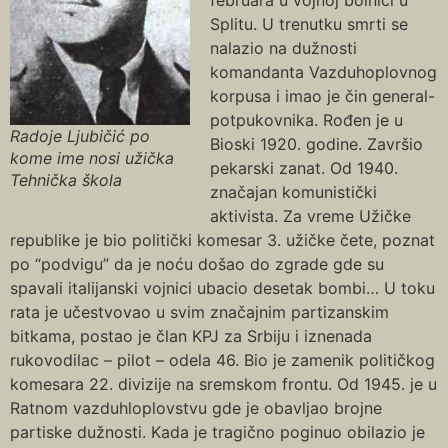
Splitu. U trenutku smrti se
nalazio na dužnosti
komandanta Vazduhoplovnog
korpusa i imao je čin general-
potpukovnika. Rođen je u
Radoje Ljubičić po
Bioski 1920. godine. Završio
kome ime nosi užička
pekarski zanat. Od 1940.
Tehnička škola
značajan komunistički
aktivista. Za vreme Užičke
republike je bio politički komesar 3. užičke čete, poznat
po “podvigu” da je noću došao do zgrade gde su
spavali italijanski vojnici ubacio desetak bombi… U toku
rata je učestvovao u svim značajnim partizanskim
bitkama, postao je član KPJ za Srbiju i iznenada
rukovodilac – pilot – odela 46. Bio je zamenik političkog
komesara 22. divizije na sremskom frontu. Od 1945. je u
Ratnom vazduhloplovstvu gde je obavljao brojne
partiske dužnosti. Kada je tragično poginuo obilazio je