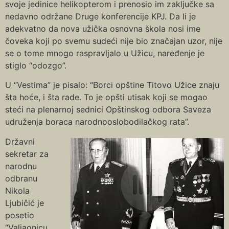
svoje jedinice helikopterom i prenosio im zaključke sa
nedavno održane Druge konferencije KPJ. Da li je
adekvatno da nova užička osnovna škola nosi ime
čoveka koji po svemu sudeći nije bio značajan uzor, nije
se o tome mnogo raspravljalo u Užicu, naređenje je
stiglo “odozgo”.
U “Vestima” je pisalo: “Borci opštine Titovo Užice znaju
šta hoće, i šta rade. To je opšti utisak koji se mogao
steći na plenarnoj sednici Opštinskog odbora Saveza
udruženja boraca narodnooslobodilačkog rata”.
Državni
sekretar za
narodnu
odbranu
Nikola
Ljubičić je
posetio
“Valjaonicu