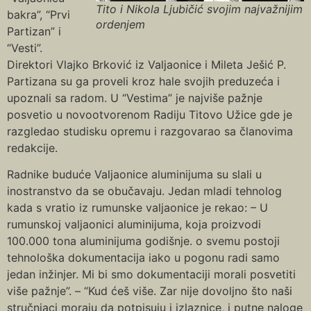
Tito i Nikola Ljubičić svojim najvažnijim
bakra”, “Prvi
ordenjem
Partizan” i
“Vesti”.
Direktori Vlajko Brković iz Valjaonice i Mileta Ješić P.
Partizana su ga proveli kroz hale svojih preduzeća i
upoznali sa radom. U “Vestima” je najviše pažnje
posvetio u novootvorenom Radiju Titovo Užice gde je
razgledao studisku opremu i razgovarao sa članovima
redakcije.
Radnike buduće Valjaonice aluminijuma su slali u
inostranstvo da se obučavaju. Jedan mladi tehnolog
kada s vratio iz rumunske valjaonice je rekao: – U
rumunskoj valjaonici aluminijuma, koja proizvodi
100.000 tona aluminijuma godišnje. o svemu postoji
tehnološka dokumentacija iako u pogonu radi samo
jedan inžinjer. Mi bi smo dokumentaciji morali posvetiti
više pažnje”. – “Kud ćeš više. Zar nije dovoljno što naši
stručnjaci moraju da potpisuju i izlaznice, i putne naloge