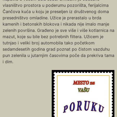
vlasništvo prostora u poderumu pozorišta, ferijalcima
Čančova kuća u koju je preseljen iz društvenog doma
presedništvo omladine. Užice je prerastalo u brda
kamenih i betonskih blokova i nikada nije imalo manje
zelenih površina. Građeno je sve više i više kotlarnica na
mazut, koje su bile bez potrebnih filtera. Užicem je
tutnjao i veliki broj automobila tako početkom
sedamdesetih godina grad poznat po čistom vazduhu
pun zelenila u jutarnjim časovima poče da prekriva tama
i dim.