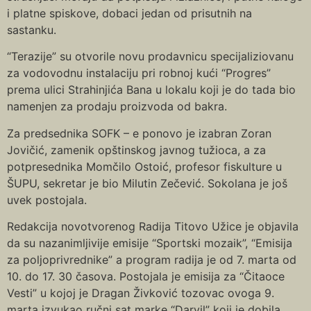
i platne spiskove, dobaci jedan od prisutnih na
sastanku.
“Terazije” su otvorile novu prodavnicu specijaliziovanu
za vodovodnu instalaciju pri robnoj kući “Progres”
prema ulici Strahinjića Bana u lokalu koji je do tada bio
namenjen za prodaju proizvoda od bakra.
Za predsednika SOFK – e ponovo je izabran Zoran
Jovičić, zamenik opštinskog javnog tužioca, a za
potpresednika Momčilo Ostoić, profesor fiskulture u
ŠUPU, sekretar je bio Milutin Zečević. Sokolana je još
uvek postojala.
Redakcija novotvorenog Radija Titovo Užice je objavila
da su nazanimljivije emisije “Sportski mozaik”, “Emisija
za poljoprivrednike” a program radija je od 7. marta od
10. do 17. 30 časova. Postojala je emisija za “Čitaoce
Vesti” u kojoj je Dragan Živković tozovac ovoga 9.
marta izvukao ručni sat marke “Darvil” koji je dobila