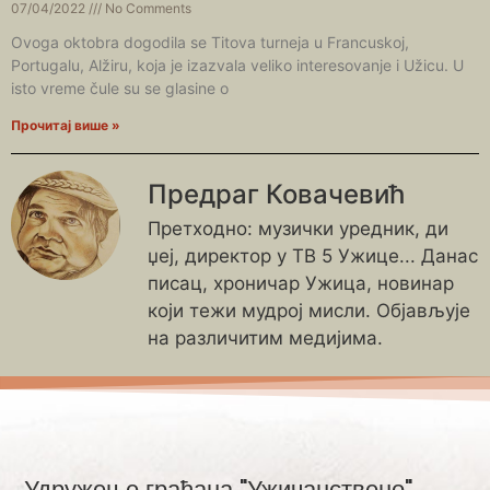
07/04/2022
No Comments
Ovoga oktobra dogodila se Titova turneja u Francuskoj,
Portugalu, Alžiru, koja je izazvala veliko interesovanje i Užicu. U
isto vreme čule su se glasine o
Прочитај више »
Предраг Ковачевић
Претходно: музички уредник, ди
џеј, директор у ТВ 5 Ужице... Данас
писац, хроничар Ужица, новинар
који тежи мудрој мисли. Објављује
на различитим медијима.
Удружење грађана "Ужичанствено"