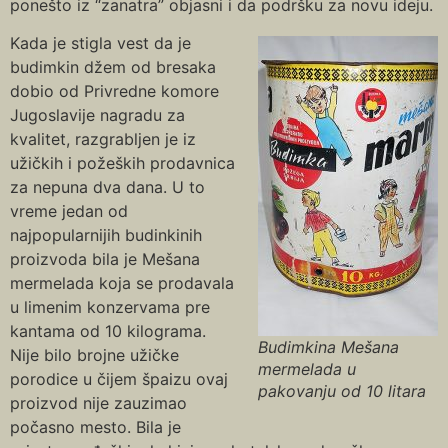
ponešto iz “zanatra” objasni i da podršku za novu ideju.
Kada je stigla vest da je
budimkin džem od bresaka
dobio od Privredne komore
Jugoslavije nagradu za
kvalitet, razgrabljen je iz
užičkih i požeških prodavnica
za nepuna dva dana. U to
vreme jedan od
najpopularnijih budinkinih
proizvoda bila je Mešana
mermelada koja se prodavala
u limenim konzervama pre
kantama od 10 kilograma.
Budimkina Mešana
Nije bilo brojne užičke
mermelada u
porodice u čijem špaizu ovaj
pakovanju od 10 litara
proizvod nije zauzimao
počasno mesto. Bila je