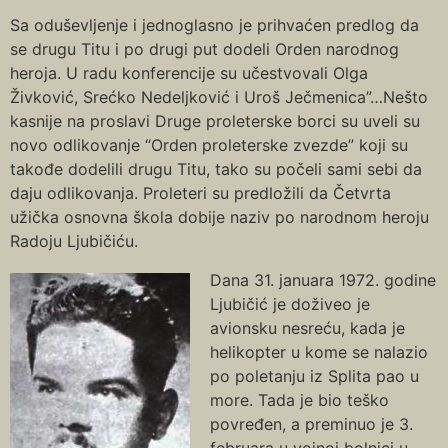
Sa oduševljenje i jednoglasno je prihvaćen predlog da
se drugu Titu i po drugi put dodeli Orden narodnog
heroja. U radu konferencije su učestvovali Olga
Živković, Srećko Nedeljković i Uroš Ječmenica”…Nešto
kasnije na proslavi Druge proleterske borci su uveli su
novo odlikovanje “Orden proleterske zvezde” koji su
takođe dodelili drugu Titu, tako su počeli sami sebi da
daju odlikovanja. Proleteri su predložili da Četvrta
užička osnovna škola dobije naziv po narodnom heroju
Radoju Ljubičiću.
Dana 31. januara 1972. godine
Ljubičić je doživeo je
avionsku nesreću, kada je
helikopter u kome se nalazio
po poletanju iz Splita pao u
more. Tada je bio teško
povređen, a preminuo je 3.
februara u vojnoj bolnici u