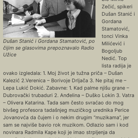
Zečić, spikeri
Dušan Stanić i
Gordana
Stamatović,
tonci Vinka
Dušan Stanić i Gordana Stamatović, po
Milićević i
čijim se glasovima prepoznavalo Radio
Bogoljub
Užice
Nedić. Top
lista radija je
ovako izgledala: 1. Moj život je tužna priča – Dušan
Kalezić 2.Verenica – Borivoje Drljača 3. Ne pitaj me –
Lepa Lukić Dokić. Zabavne: 1. Kad palme njišu grane –
Dubrovački trubaduri 2. Anđelina – Duško Lokin 3. Vatra
– Olivera Katarina. Tada sam često svraćao do mog
bivšeg profesora tadašnjeg muzičkog urednika Perice
Jovanovća da čujem i o nekim drugim “muzikama”, jer
sam se najviše bavio rok muzikom. Odlazio sam i kod
novinara Radmila Kape koji je imao strpljenja da