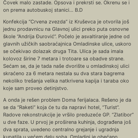
Čovek malo zastade. Opsova i prekrsti se. Okrenu se i
on prema autobuskoj stanici… B.D
Konfekcija “Crvena zvezda” iz Kruševca je otvorila još
jednu prodavnicu na Glavnoj ulici preko puta osnovne
škole “Andrija Đurović”. Počelo je asvaltiranje jedne od
glavnih užičkih saobraćajnica Omladinske ulice, uskoro
se očekivao dolazak druga Tita. Ulica je sada imala
kolovoz širine 7 metara i trotoare sa obadve strane.
Sećam se, da je tada naše dvorište u omladinskoj ulici
skraćeno za 6 metara nestala su dva stara bagrema
nekoliko trešanja velika natkrivena kapija i taraba oko
koje sam proveo detinjstvo.
A onda je rešen problem Doma ferijalaca. Rešeno je da
se da “Raketi” koja će tu da napravi hotel, “Turist”.
Radove rekonstrukcije je vršilo preduzeće GP. “Zlatibor”
u dve faze. U prvoj je proširena kuhinja, dograđena još
dva sprata, uvedeno centralno grejanje i ugradnja
kupatila u većem delu soba. Omladini je obećano