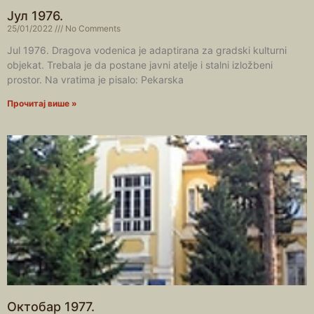
Јул 1976.
25/01/2022
No Comments
Jul 1976. Dragova vodenica je adaptirana za gradski kulturni
objekat. Trebala je da postane javni atelje i stalni izložbeni
prostor. Na vratima je pisalo: Pekarska
Прочитај више »
Октобар 1977.