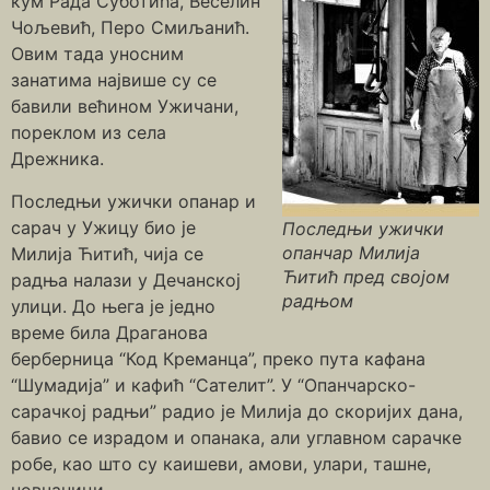
кум Рада Суботића, Веселин
Чољевић, Перо Смиљанић.
Овим тада уносним
занатима највише су се
бавили већином Ужичани,
пореклом из села
Дрежника.
Последњи ужички опанар и
сарач у Ужицу био је
Последњи ужички
опанчар Милија
Милија Ћитић, чија се
Ћитић пред својом
радња налази у Дечанској
радњом
улици. До њега је једно
време била Драганова
берберница “Код Креманца”, преко пута кафана
“Шумадија” и кафић “Сателит”. У “Опанчарско-
сарачкој радњи” радио је Милија до скоријих дана,
бавио се израдом и опанака, али углавном сарачке
робе, као што су каишеви, амови, улари, ташне,
новчаници.