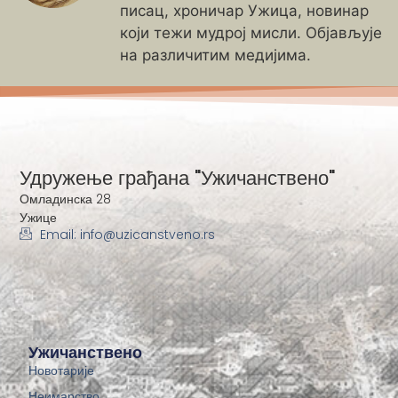
писац, хроничар Ужица, новинар
који тежи мудрој мисли. Објављује
на различитим медијима.
Удружење грађана "Ужичанствено"
Омладинска 28
Ужице
Email: info@uzicanstveno.rs
Ужичанствено
Новотарије
Неимарство