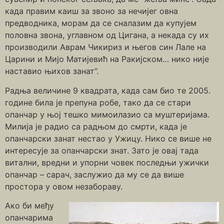
када правим каиш за звоно за нечијег овна
предводника, морам да се сналазим да купујем
половна звона, углавном од Цигана, а некада су их
производили Аврам Чикириз и његов син Лале на
Царини и Мијо Матијевић на Ракијском… нико није
наставио њихов занат”.
Радња величине 9 квадрата, када сам био те 2005.
године била је препуна робе, тако да се стари
опанчар у њој тешко мимоилазио са муштеријама.
Милија је радио са радњом до смрти, када је
опанчарски занат нестао у Ужицу. Нико се више не
интересује за опанчарски знат. Зато је овај тада
витални, вредни и упорни човек последњи ужички
опанчар – сарач, заслужио да му се да више
простора у овом незабораву.
Ако би међу
опанчарима