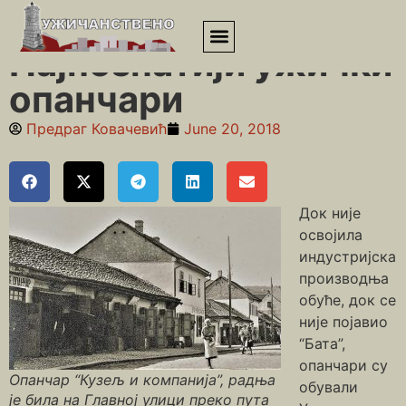
Почетна
»
Занатлије
»
Најпознатији ужички опанчари
Најпознатији ужички
опанчари
Предраг Ковачевић
June 20, 2018
Док није
освојила
индустријска
производња
обуће, док се
није појавио
“Бата”,
опанчари су
Опанчар “Кузељ и компанија”, радња
обували
је била на Главној улици преко пута