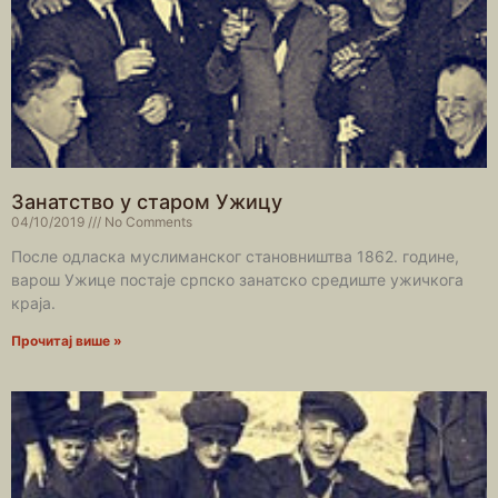
Занатство у старом Ужицу
04/10/2019
No Comments
После одласка муслиманског становништва 1862. године,
варош Ужице постаје српско занатско средиште ужичкога
краја.
Прочитај више »