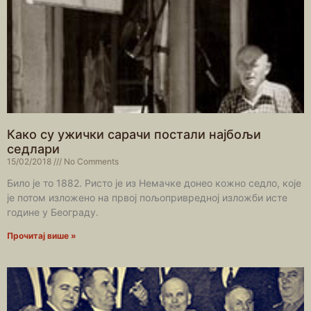
Како су ужички сарачи постали најбољи
седлари
15/02/2018
No Comments
Било је то 1882. Ристо је из Немачке донео кожно седло, које
је потом изложено на првој пољопривредној изложби исте
године у Београду.
Прочитај више »