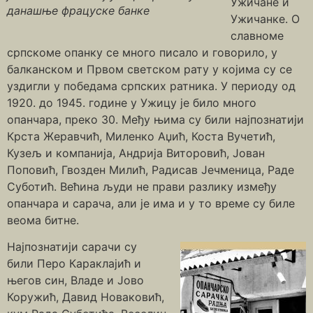
Ужичане и
данашње фрацуске банке
Ужичанке. О
славноме
српскоме опанку се много писало и говорило, у
балканском и Првом светском рату у којима су се
уздигли у победама српских ратника. У периоду од
1920. до 1945. године у Ужицу је било много
опанчара, преко 30. Међу њима су били најпознатији
Крста Жеравчић, Миленко Аџић, Коста Вучетић,
Кузељ и компанија, Андрија Виторовић, Јован
Поповић, Гвозден Милић, Радисав Јечменица, Раде
Суботић. Већина људи не прави разлику између
опанчара и сарача, али је има и у то време су биле
веома битне.
Најпознатији сарачи су
били Перо Караклајић и
његов син, Владе и Јово
Коружић, Давид Новаковић,