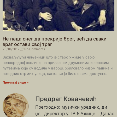
Не пада снег да прекрије брег, већ да сваки
враг остави свој траг
23/10/2017
No Comments
Захваљујући чињеници што је старо Ужице у својој
непосредној околини, на прилазним друмовима и сеоским
путевима које су водиле у варош, обиловало низом падина и
погодних стрмих улица, санкање је било свима доступно.
Прочитај више »
Предраг Ковачевић
Претходно: музички уредник, ди
џеј, директор у ТВ 5 Ужице... Данас