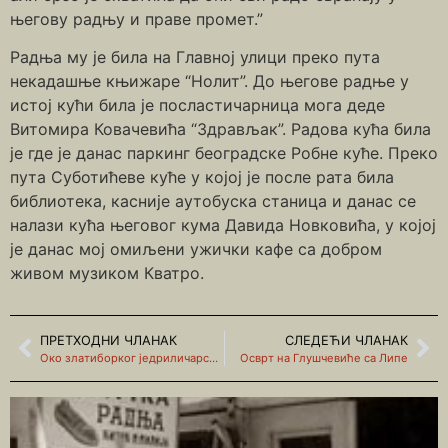
његову радњу и праве промет.”
Радња му је била на Главној улици преко пута
некадашње књижаре “Нолит”. До његове радње у
истој кући била је посластичарница мога деде
Витомира Ковачевића “Здрављак”. Радова кућа била
је где је данас паркинг београдске Робне куће. Преко
пута Суботићеве куће у којој је после рата била
библиотека, касније аутобуска станица и данас се
налази кућа његовог кума Давида Новковића, у којој
је данас мој омиљени ужички кафе са добром
живом музиком Кватро.
ПРЕТХОДНИ ЧЛАНАК
СЛЕДЕЋИ ЧЛАНАК
Око златиборког једриличарског дома
Осврт на Глушчевиће са Липе