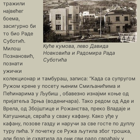
тражили
највећег
боема,
засигурно би
то био Раде
Суботић.
Куће кумова, лево Давида
Милош
Новковића и Радомира Рада
Познановић,
Суботића
познати
ужички
колекционар и тамбураш, записа: “Када са супругом
Ружом крене у посету њеним Смиљанићима и
Пећинарима у Љубиш , обавезно изнајми коње од
пријатеља Зрња (воденичара). Тако редом од Аде и
Врела, од Збојштице и Рожанства, преко Владаје и
Катушнице, свраћа у сваку кафану. Како уђе у
кафану, позове газду и наручи за све госте по дуплу
туру пића. У почетку се Ружа љутила због трошка,
али брзо је схватила да они сви радо свраћају у