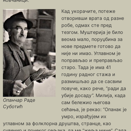
Кад укорачите, потеже
отворивши врата од разне
робе, одмах сте пред
тезгом. Муштерија је било
веома мало, поруџбина за
нове предмете готово да
није ни имао. Углавном је
поправљао и преправљао
старо. Тада је има 41
годину радног стажа и
размишљао да се сасвим
повуче, како рече, “ради да
убије досаду”. Милија, када
Опанчар Раде
сам бележио његова
Суботић
сећања, је рекао: “Опанак је
умро, израђујем их
углавном за фолклорна друштва, странце, као
сувенир и понеког сељака, да ме “жеља мине”. Сада