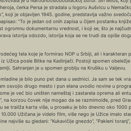
stvovala je u Narodnooslobodilačkoj borbi. Sin Miloš, koji
g heroja, ćerka Persa je stradala u logoru Aušvicu u Nemačko
, koji je objavljen 1945. godine, predstavlja važno svedoč
pisao: “To je jedan od onih zapisa u čijem postanku književ
ost ogromnu dokumentarnu vrednost, i koji se, što je najču
prava istorija odozdo, istorija koja se ne trudi da opiše dog
ćeg tela koje je formirao NOP u Srbiji, ali i karakteran pol
 iz Užica posle Bitke na Kadinjači. Postoji spomen obelež
mlji. Sahranjen je u spomen groblju na Krušiku u Valjevu.
omladine je bilo puno pet dana u sedmici. Ja sam se tek vr
m osvojio drugo mesto i pun elana uvodio novine u progr
kome je već bio uništen nameštaj i zastarela oprema ali en
”, na korzou čovek nije mogao da se razmimoiđe, pred Gr
 se trailža karta više, u proseku je bilo dnevno oko 1000 po
, 10.000 Užičana je videlo film, više nego je Užice imalo sta
ine najviše su gledani: “Kukavičije gnezdo”, “Pakleni toranj”,