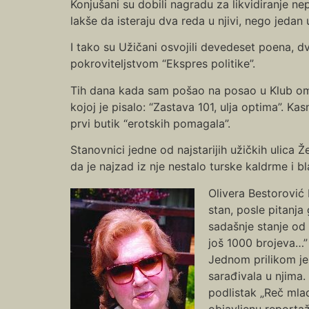
Konjušani su dobili nagradu za likvidiranje ne
lakše da isteraju dva reda u njivi, nego jedan
I tako su Užičani osvojili devedeset poena, 
pokroviteljstvom “Ekspres politike”.
Tih dana kada sam pošao na posao u Klub oml
kojoj je pisalo: “Zastava 101, ulja optima”. Ka
prvi butik “erotskih pomagala”.
Stanovnici jedne od najstarijih užičkih ulica Ž
da je najzad iz nje nestalo turske kaldrme i bl
Olivera Bestorović 
stan, posle pitanja
sadašnje stanje od
još 1000 brojeva…” 
Jednom prilikom je
sarađivala u njima.
podlistak „Reč mlad
objavljenu reportaž