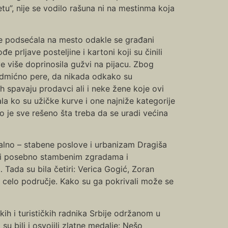
u”, nije se vodilo rašuna ni na mestinma koja
nije podsećala na mesto odakle se građani
prljave posteljine i kartoni koji su činili
 više doprinosila gužvi na pijacu. Zbog
 sedmićno pere, da nikada odkako su
h spavaju prodavci ali i neke žene koje ovi
la ko su užičke kurve i one najniže kategorije
o je sve rešeno šta treba da se uradi većina
nalno – stabene poslove i urbanizam Dragiša
vili posebno stambenim zgradama i
Tada su bila četiri: Verica Gogić, Zoran
i celo područje. Kako su ga pokrivali može se
kih i turističkih radnika Srbije održanom u
 su bili i osvojili zlatne medalje: Nešo