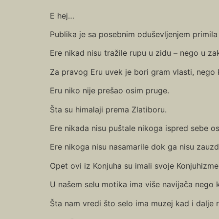
E hej…
Publika je sa posebnim oduševljenjem primila
Ere nikad nisu tražile rupu u zidu – nego u z
Za pravog Eru uvek je bori gram vlasti, nego
Eru niko nije prešao osim pruge.
Šta su himalaji prema Zlatiboru.
Ere nikada nisu puštale nikoga ispred sebe os
Ere nikoga nisu nasamarile dok ga nisu zauzd
Opet ovi iz Konjuha su imali svoje Konjuhizme
U našem selu motika ima više navijača nego k
Šta nam vredi što selo ima muzej kad i dalj