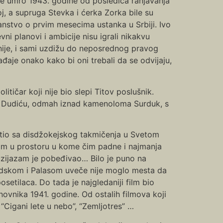
 je umro 1943. godine od posledica ranjavanja
j, a supruga Stevka i ćerka Zorka bile su
anstvo o prvim mesecima ustanka u Srbiji. Ivo
ni planovi i ambicije nisu igrali nikakvu
dnije, i sami uzdižu do neposrednog pravog
ađaje onako kako bi oni trebali da se odvijaju,
itičar koji nije bio slepi Titov poslušnik.
je Dudiću, odmah iznad kamenoloma Surduk, s
atio sa disdžokejskog takmičenja u Svetom
am u prostoru u kome čim padne i najmanja
tuzijazam je pobeđivao… Bilo je puno na
adskom i Palasom uveče nije moglo mesta da
setilaca. Do tada je najgledaniji film bio
novnika 1941. godine. Od ostalih filmova koji
 “Cigani lete u nebo”, “Zemljotres” …