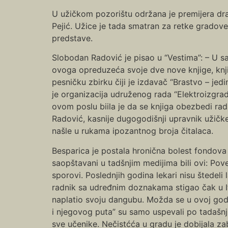
U užičkom pozorištu održana je premijera dra
Pejić. Užice je tada smatran za retke gradove
predstave.
Slobodan Radović je pisao u “Vestima”: – U sa
ovoga opreduzeća svoje dve nove knjige, knji
pesničku zbirku čiji je izdavač “Brastvo – je
je organizacija udruženog rada “Elektroizgrad
ovom poslu biila je da se knjiga obezbedi ra
Radović, kasnije dugogodišnji upravnik užičke
našle u rukama ipozantnog broja čitalaca.
Besparica je postala hronična bolest fondova 
saopštavani u tadšnjim medijima bili ovi: Pov
sporovi. Poslednjih godina lekari nisu štedeli
radnik sa udređnim doznakama stigao čak u It
naplatio svoju dangubu. Možda se u ovoj godi
i njegovog puta” su samo uspevali po tadašnj
sve učenike. Nečistćća u gradu je dobijala zab