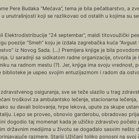
me Pere Budaka “Mećava”, tema je bila pečalbarstvo, a zvez
 u unutrašnjosti koji se razlikovao od ostalih u kojima su
li Elektrodistribucije “24 septembar”, maldi titovoužički pe
gu poezije “Smeh” koju je izdala zagrebačka kuća “Avgust 
dinstvo” iz Novog Sada. (…) Premijera knjige je bila povodo
nja. U saradnji sa sidikatom radne organizacije, otvorila je
dniku na radnom mestu (?). Jer, knjiga ima svoju vrednost,
 biblioteke je uspeo svojim entuzijazmom i radom da ostvari
zdravstvenog osiguranja, sve se teže ulazilo u trag zdravst
ećani troškovi za ambulantsko lečenje, stacionarna lečenja,
 lako su davali bolovanja, hrpe lekova, upute za skupe ustan
aliju. Lepo se proveo, obnovio garderobu, obradovao prija
ni dogodio taj momenat kada je užičko zdravstvo počelo pola
im državnim medijima u životu se događalo sasvim nešto dru
rinjavajuće razmere. Stariji Užičani toliko ponosni na svoj č