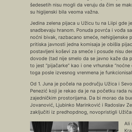
šedesetih nisu mogli da veruju da čim se makn
su higijenski bila veoma važna.
Jedina zelena pijaca u Užicu tu na Liipi gde j
snadbevaju hranom. Ponuda povrća i vođa sa prl
noćni bivak, razbacano smeće, nehigijenske p
pritiska javnosti jedna komisaja je obišla pi
postavljeni koševi za smeće i posude nisu denz
dovode (tad nije smelo da se javno kaže da po
to jest “pijačarke” kao i one vrhunske “noćne
toga posle izvesnog vrenmena je funkcionisa
Od 1. Juna je počela na području Užica i Sevo
Penezić koji je rekao da je na početku rada 
zajedničkim prostorijama. Da bi morao da bud
Jovanović, Ljubinko Marinković i Radoslav Ze
zaključiti iz predhopdnog, novopristigli Užiča
Ali
Kra