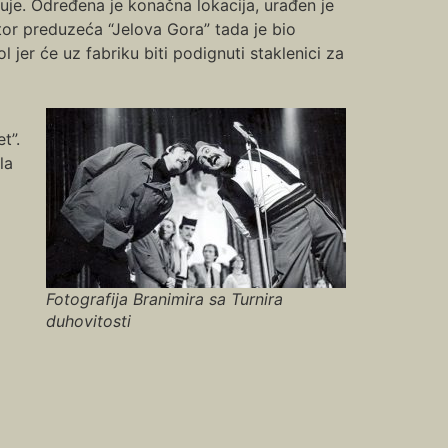
ruje. Određena je konačna lokacija, urađen je
tor preduzeća “Jelova Gora” tada je bio
 jer će uz fabriku biti podignuti staklenici za
t”.
la
Fotografija Branimira sa Turnira
duhovitosti