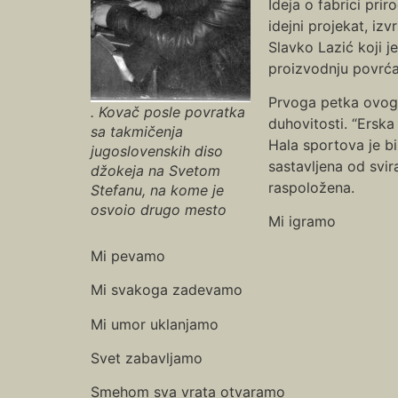
Ideja o fabrici pri
idejni projekat, iz
Slavko Lazić koji j
proizvodnju povrća
Prvoga petka ovoga
. Kovač posle povratka
duhovitosti. “Erska
sa takmičenja
Hala sportova je bi
jugoslovenskih diso
sastavljena od svir
džokeja na Svetom
raspoložena.
Stefanu, na kome je
osvoio drugo mesto
Mi igramo
Mi pevamo
Mi svakoga zadevamo
Mi umor uklanjamo
Svet zabavljamo
Smehom sva vrata otvaramo