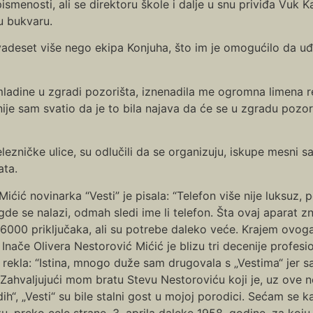
pismenosti, ali se direktoru škole i dalje u snu priviđa Vuk 
 u bukvaru.
dvadeset više nego ekipa Konjuha, što im je omogućilo da 
adine u zgradi pozorišta, iznenadila me ogromna limena r
snije sam svatio da je to bila najava da će se u zgradu pozori
elezničke ulice, su odlučili da se organizuju, iskupe mesni s
ata.
Mićić novinarka “Vesti” je pisala: “Telefon više nije luksuz,
 gde se nalazi, odmah sledi ime li telefon. Šta ovaj aparat 
 6000 priključaka, ali su potrebe daleko veće. Krajem ovoga
Inače Olivera Nestorović Mićić je blizu tri decenije profesi
 rekla: “Istina, mnogo duže sam drugovala s „Vestima“ jer
 Zahvaljujući mom bratu Stevu Nestoroviću koji je, uz ove 
ih“, „Vesti“ su bile stalni gost u mojoj porodici. Sećam se k
u, preko cele strane, 3. aprila daleke 1958. godine, za koju 