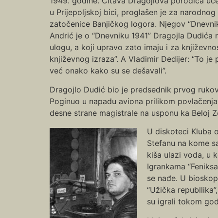
1949. godine. Čitava Dragojlova porodica uče
u Prijepoljskoj bici, proglašen je za narodno
zatočenice Banjičkog logora. Njegov “Dnevnik”
Andrić je o “Dnevniku 1941” Dragojla Dudića na
ulogu, a koji upravo zato imaju i za književn
književnog izraza”. A Vladimir Dedijer: “To je 
već onako kako su se dešavali”.
Dragojlo Dudić bio je predsednik prvog rukovode
Poginuo u napadu aviona prilikom povlačenja
desne strane magistrale na usponu ka Beloj Ze
U diskoteci Kluba 
Stefanu na kome sa
kiša ulazi voda, u 
Igrankama “Feniksa
se nađe. U bioskopu
“Užička republlika”
su igrali tokom god