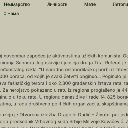
Неимарство
Личности
Мапе
Летопи
О Нама
j novembar započeo je aktivnostima užičkih komunista. O
miranja Subnora Jugoslavije i jubileja druga Tita. Referat j
eđuostalog rekla: “U narodno oslobodilačkoj borbi iz titov
000 boraca, od kojih je svaki četvrti poginuo… Poginulo je 
ava fašističkig terora i oko 2.300 građanskih žrtava rata, t
a. Za herojstvo pokazano u ratu iz regiona proglašeno je 44 
inulo u toku rata. U regionu danas žive i rade 14. 825 bora
tima, u radu društveno političkih organizacija, skupštinama
uzeju je Otvorena izložba Dragojlo Dudić – Životni put jedn
orio predsednik Vrhovnog suda Srbije Milivoje Kovačević. 