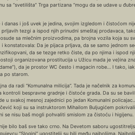
u sa “svetilišta” Trga partizana “mogu da se udave u đubret
e i danas i još uvek je jedina, svojim izgledom i čistoćom 
javih tezgi a ispod njih prinudni smeštaj prodavaca, takođe 
osude sa mlečnim proizvodima, pa brojna vozila koja su sve
jac i konstatovala: Da je pijaca prljava, da se samo jednom
ifikopvani, da se tezge retko čiste, da po njima i ispod nji
stoji organizovana prostitucija u Užicu mada je ve}ina zna
 dame”), da je prostor WC često i magacin robe… I tako, iak
la po starom.
jna da radi “Komunalna milicija”. Tada je načelnik za komu
na kontroli bespravne gradnje i čistoće grada. Da su se ba
e u svakoj mesnoj zajednici po jedan Komunalni policajac… 
čević koji su sa instruktorom Mihailom Buljugićem pokrival
ni se nisu baš mogli pohvaliti smislom za čistoću i higijenu.
 nije bilo baš sve tako crno. Na Devetom saboru ugostitreljs
gujevcu “Slogini” ugostitelji su bili među najboljima. Najbolji