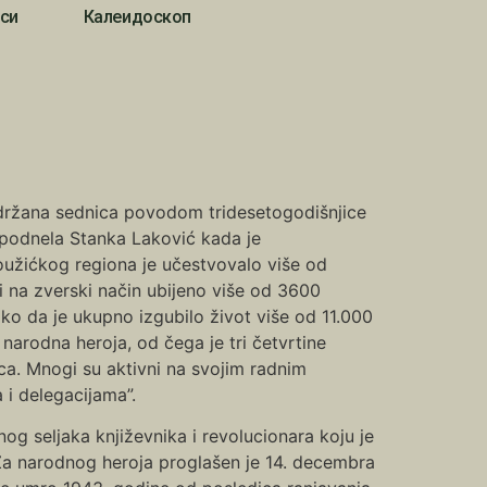
си
Калеидоскоп
držana sednica povodom tridesetogodišnjice
e podnela Stanka Laković kada je
oužićkog regiona je učestvovalo više od
i na zverski način ubijeno više od 3600
ako da je ukupno izgubilo život više od 11.000
narodna heroja, od čega je tri četvrtine
ca. Mnogi su aktivni na svojim radnim
 i delegacijama”.
og seljaka književnika i revolucionara koju je
Za narodnog heroja proglašen je 14. decembra