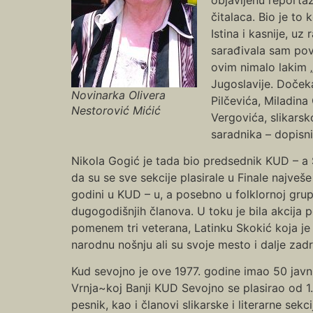
čitalaca. Bio je t
Istina i kasnije, u
sarađivala sam pov
ovim nimalo lakim „
Jugoslavije. Doček
Novinarka Olivera
Pilčevića, Miladina
Nestorović Mićić
Vergovića, slikarsk
saradnika – dopisni
Nikola Gogić je tada bio predsednik KUD – a 
da su se sve sekcije plasirale u Finale najve
godini u KUD – u, a posebno u folklornoj grup
dugogodišnjih članova. U toku je bila akcija 
pomenem tri veterana, Latinku Skokić koja je 
narodnu nošnju ali su svoje mesto i dalje zadr
Kud sevojno je ove 1977. godine imao 50 javn
Vrnja~koj Banji KUD Sevojno se plasirao od 1. 
pesnik, kao i članovi slikarske i literarne sek