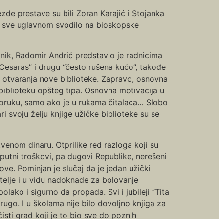
de prestave su bili Zoran Karajić i Stojanka
 se sve uglavnom svodilo na bioskopske
snik, Radomir Andrić predstavio je radnicima
Cesaras” i drugu “često rušena kućo”, takođe
m otvaranja nove biblioteke. Zapravo, osnovna
 biblioteku opšteg tipa. Osnovna motivacija u
 poruku, samo ako je u rukama čitalaca… Slobo
 svoju želju knjige užičke biblioteke su se
venom dinaru. Otprilike red razloga koji su
 putni troškovi, pa dugovi Republike, nerešeni
ove. Pominjan je slučaj da je jedan užički
telje i u vidu nadoknade za bolovanje
ko i sigurno da propada. Svi i jubileji “Tita
go. I u školama nije bilo dovoljno knjiga za
isti grad koji je to bio sve do poznih