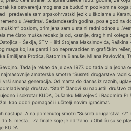
o korak ka ostvarenju mog sna za budućim pozivom na koga s
z rad i predavala sam srpskohrvatski jezik u školama u Karan
remeno u „Vestima“. Sedamdesetih godina, posle godina do
muškim“ poslom, primljena sam u stalni radni odnos u „Vest
ala me čisto muška redakcija od, kasnije, dragih mi koleg
 Ostojića – Šekija, STM – iliti Stojana Maksimovića, Raškina –
og maga koji se pamti i po neprevaziđenim grafičkim rešenjim
ka Emilijana Protića, Ratomira Blanuše, Milana Pavlovića, 
Sevojno. Tada je rekao da je ova 1977. do tada bila jedna o
še najmasovnije amaterske smotre “Susreti drugarstva radni
i vrši smena generacija. Od marta do danas iz raznih, uglav
podmlađivanja društva. “Stari” članovi su napustili društvo
ujedno i sekretar KUDA, Dušanku Milivojevć i Radomira Prišić
žali kao dobri pomagači i učitelji novim igračima”.
ih nastupa. A na pomenutoj smotri “Susreti drugarstva 77” 
do 5. mesta… Za finale koje je održano u Obiliću su se plasi
cije KUDA.