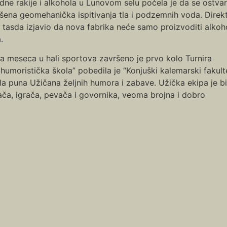
rodne rakije i alkohola u Lunovom selu počela je da se ostva
vršena geomehanička ispitivanja tla i podzemnih voda. Direk
e tasda izjavio da nova fabrika neće samo proizvoditi alkohol
.
 meseca u hali sportova završeno je prvo kolo Turnira
 humoristička škola” pobedila je “Konjuški kalemarski fakulte
la puna Užičana željnih humora i zabave. Užička ekipa je bi
ača, igrača, pevača i govornika, veoma brojna i dobro