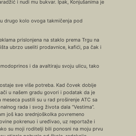
Karadžić i nudi mu bukvar. Ipak, Konjušanima je
uđu drugo kolo ovoga takmičenja pod
eklama prislonjena na staklo prema Trgu na
šta ubrzo useliti prodavnice, kafići, pa čak i
amodoprinos i da avaltiraju svoju ulicu, tako
 postaje sve više potreba. Kad čovek dobije
znači u našem gradu govori i podatak da je
 meseca pustili su u rad proširenje ATC sa
onalnog rada i svog života dala “Vestima”.
 sam još kao srednjoškolka povremeno
novine pokrenuo i uređivao, uz reportaže i
ako su moji roditelji bili ponosni na moju prvu
su stizale pohvale od škola, redakcije,