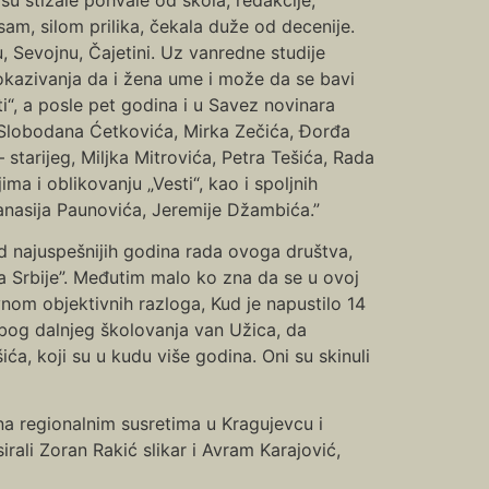
am, silom prilika, čekala duže od decenije.
u, Sevojnu, Čajetini. Uz vanredne studije
kazivanja da i žena ume i može da se bavi
i“, a posle pet godina i u Savez novinara
a Slobodana Ćetkovića, Mirka Zečića, Đorđa
 starijeg, Miljka Mitrovića, Petra Tešića, Rada
a i oblikovanju „Vesti“, kao i spoljnih
Tanasija Paunovića, Jeremije Džambića.”
d najuspešnijih godina rada ovoga društva,
ka Srbije”. Međutim malo ko zna da se u ovoj
nom objektivnih razloga, Kud je napustilo 14
 zbog dalnjeg školovanja van Užica, da
a, koji su u kudu više godina. Oni su skinuli
na regionalnim susretima u Kragujevcu i
rali Zoran Rakić slikar i Avram Karajović,