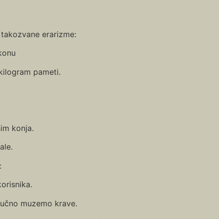
 takozvane erarizme:
akonu
 kilogram pameti.
im konja.
ale.
:
orisnika.
e ručno muzemo krave.