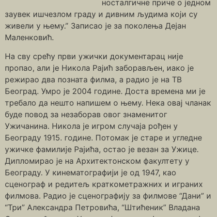
носталгичне приче о једном
заувек ишчезлом граду и дивним људима који су
живели у њему.” Записао је за поколења Дејан
Маленковић.
На сву срећу први ужички документарац није
пропао, али је Никола Рајић заборављен, иако је
режирао два позната филма, а радио је на ТВ
Београд. Умро је 2004 године. Доста времена ми је
требало да нешто напишем о њему. Нека овај чланак
буде повод за незаборав овог знаменитог
Ужичанина. Никола је игром случаја рођен у
Београду 1915. године. Потомак је старе и угледне
ужичке фамилије Рајића, остао је везан за Ужице.
Дипломирао је на Архитектонском факултету у
Београду. У кинематографији је од 1947, као
сценограф и редитељ краткометражних и играних
филмова. Радио је сценографију за филмове “Дани” и
“Три” Александра Петровића, “Штићеник” Владана