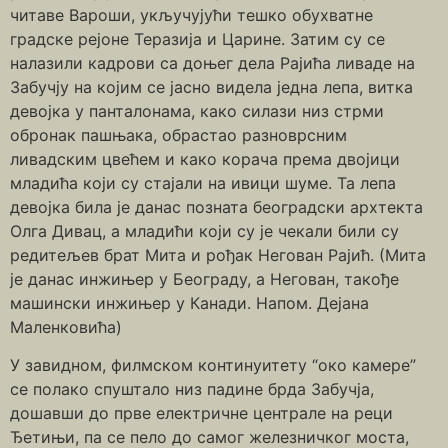
читаве Вароши, укључујући тешко обухватне
градске рејоне Теразија и Царине. Затим су се
налазили кадрови са доњег дела Рајића ливаде на
Забучју на којим се јасно видела једна лепа, витка
девојка у панталонама, како силази низ стрми
обронак пашњака, обрастао разноврсним
ливадским цвећем и како корача према двојици
младића који су стајали на ивици шуме. Та лепа
девојка била је данас позната београдски архтекта
Олга Дивац, а младићи који су је чекали били су
редитељев брат Мита и рођак Негован Рајић. (Мита
је данас инжињер у Београду, а Негован, такође
машински инжињер у Канади. Напом. Дејана
Маленковића)
У завидном, филмском континуитету “око камере”
се полако спуштало низ падине брда Забучја,
дошавши до прве електричне централе на реци
Ђетињи, па се пело до самог железничког моста,