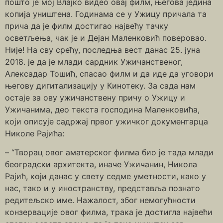
пошто је мој Влајко видео овај филм, његова једина
копија уништена. Годинама се у Ужицу причала та
прича да је филм достигао највећу тачку
осветљења, чак је и Дејан Маленковић поверовао.
Није! На сву срећу, последња вест данас 25. јуна
2018. је да је млади сардник Ужичанственог,
Алексадар Тошић, спасао филм и да иде да уговори
његову дигитализацију у Кинотеку. За сада нам
остаје за ову ужичанствену причу о Ужицу и
Ужичанима, део текста господина Маленковића,
који описује садржај првог ужичког документарца
Николе Рајића:
– “Творац овог аматерског филма био је тада млади
београдски архитекта, иначе Ужичанин, Никола
Рајић, који данас у свету седме уметности, како у
нас, тако и у иностранству, представља познато
редитељско име. Нажалост, због немогућности
конзервације овог филма, трака је достигла највећи