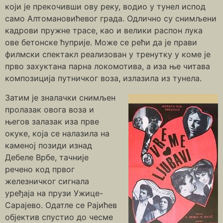
који је прекочивши ову реку, водио у тунел испод
само Алтомановићевог града. Одлично су снимљени
кадрови пружне трасе, као и велики распон лука
ове бетонске ћуприје. Може се рећи да је прави
филмски спектакл реализован у тренутку у коме је
прво захуктана парна локомотива, а иза ње читава
композиција путничког воза, излазила из тунела.
Затим је зналачки снимљен
пролазак овога воза и
његов залазак иза прве
окуке, која се налазила на
каменој позиди изнад
Дебеле Врбе, тачније
речено код првог
железничког сигнала
уређаја на прузи Ужице-
Сарајево. Одатле се Рајићев
објектив спустио до чесме