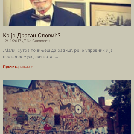
Ко је Драган Словић?
12/11/2017
No Comments
„Мали, сутра почињеш да радиш“, рече управник и ја
постадох музејски цртач…
Прочитај више »