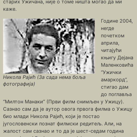
старих Ужичана, није о томе ништа могао да ми
каже.
Године 2004,
негде
почетком
априла,
читајући
књигу Дејана
Маленковића
“Ужички
Никола Рајић (За сада нема боља
амаркорд”,
фотографија)
стигао дам
до поглавља
“Милтон Манаки” (Први филм снимљен у Ужицу).
Сазнао сам да је аутор овога првога филма о Ужицу
био млади Никола Рајић, који је постао
југословенски познат филмски редитељ. Али, на
жалост сам сазнао и то да је шест-седам година