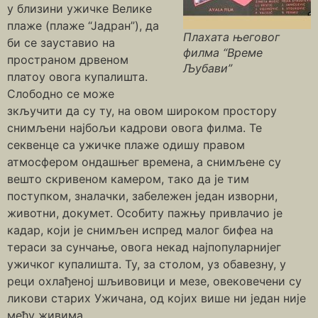
у близини ужичке Велике
плаже (плаже “Јадран”), да
Плахата његовог
би се зауставио на
филма “Време
пространом дрвеном
Љубави”
платоу овога купалишта.
Слободно се може
зкључити да су ту, на овом широком простору
снимљени најбољи кадрови овога филма. Те
секвенце са ужичке плаже одишу правом
атмосфером ондашњег времена, а снимљене су
вешто скривеном камером, тако да је тим
поступком, зналачки, забележен један изворни,
животни, докумет. Особиту пажњу привлачио је
кадар, који је снимљен испред малог бифеа на
тераси за сунчање, овога некад најпопуларнијег
ужичког купалишта. Ту, за столом, уз обавезну, у
реци охлађеној шљивовици и мезе, овековечени су
ликови старих Ужичана, од којих више ни један није
међу живима.