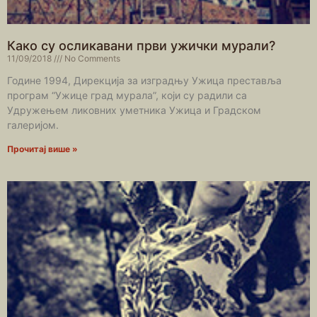
Како су осликавани први ужички мурали?
11/09/2018
No Comments
Године 1994, Дирекција за изградњу Ужица преставља
програм “Ужице град мурала”, који су радили са
Удружењем ликовних уметника Ужица и Градском
галеријом.
Прочитај више »