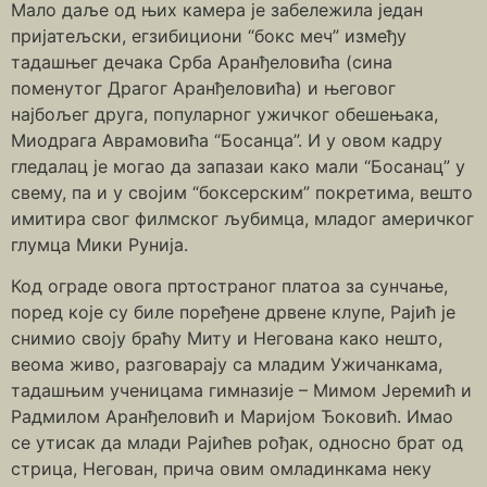
Мало даље од њих камера је забележила један
пријатељски, егзибициони “бокс меч” између
тадашњег дечака Срба Аранђеловића (сина
поменутог Драгог Аранђеловића) и његовог
најбољег друга, популарног ужичког обешењака,
Миодрага Аврамовића “Босанца”. И у овом кадру
гледалац је могао да запазаи како мали “Босанац” у
свему, па и у својим “боксерским” покретима, вешто
имитира свог филмског љубимца, младог америчког
глумца Мики Рунија.
Код ограде овога пртостраног платоа за сунчање,
поред које су биле поређене дрвене клупе, Рајић је
снимио своју браћу Миту и Негована како нешто,
веома живо, разговарају са младим Ужичанкама,
тадашњим ученицама гимназије – Мимом Јеремић и
Радмилом Аранђеловић и Маријом Ђоковић. Имао
се утисак да млади Рајићев рођак, односно брат од
стрица, Негован, прича овим омладинкама неку