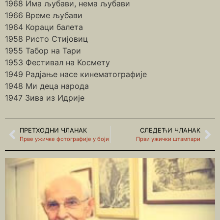
1968 Има љубави, нема љубави
1966 Време љубави
1964 Кораци балета
1958 Ристо Стијовиц
1955 Табор на Тари
1953 Фестивал на Космету
1949 Радјање насе кинематографије
1948 Ми деца народа
1947 Зива из Идрије
ПРЕТХОДНИ ЧЛАНАК
СЛЕДЕЋИ ЧЛАНАК
Прве ужичке фотографије у боји
Први ужички штампари