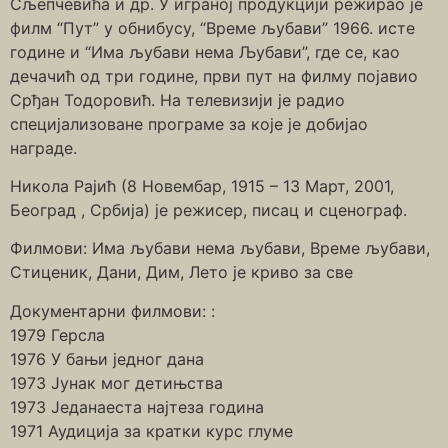
Сљепчевића и др. У играној продукцији режирао је
филм “Пут” у обнибусу, “Време љубави” 1966. исте
године и “Има љубави нема Љубави”, где се, као
дечачић од три године, први пут на филму појавио
Срђан Тодоровић. На телевизији је радио
специјализоване програме за које је добијао
награде.
Никола Рајић (8 Новембар, 1915 – 13 Март, 2001,
Београд , Србија) је режисер, писац и сценограф.
Филмови: Има љубави нема љубави, Време љубави,
Стиценик, Дани, Дим, Лето је криво за све
Документарни филмови: :
1979 Герсла
1976 У бањи једног дана
1973 Јунак мог детињства
1973 Једанаеста најтеза година
1971 Аудиција за кратки курс глуме