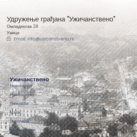
Удружење грађана "Ужичанствено"
Омладинска 28
Ужице
Email: info@uzicanstveno.rs
Ужичанствено
Новотарије
Неимарство
Личности
Мапе
Летописи
Калеидоскоп