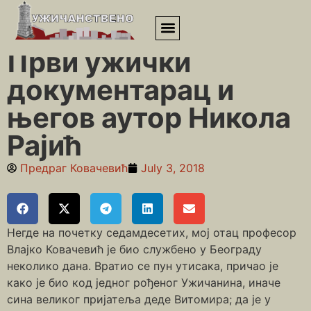
Почетна
»
Уметници
»
Први ужички документарац и његов
аутор Никола Рајић
Први ужички
документарац и
његов аутор Никола
Рајић
Предраг Ковачевић
July 3, 2018
Негде на почетку седамдесетих, мој отац професор
Влајко Ковачевић је био службено у Београду
неколико дана. Вратио се пун утисака, причао је
како је био код једног рођеног Ужичанина, иначе
сина великог пријатеља деде Витомира; да је у