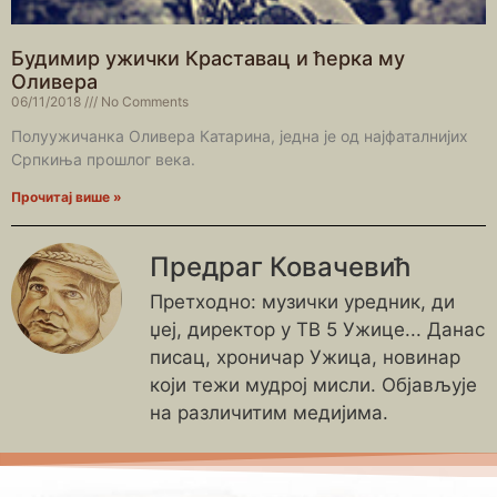
Будимир ужички Краставац и ћерка му
Оливера
06/11/2018
No Comments
Полуужичанка Оливера Катарина, једна је од најфаталнијих
Српкиња прошлог века.
Прочитај више »
Предраг Ковачевић
Претходно: музички уредник, ди
џеј, директор у ТВ 5 Ужице... Данас
писац, хроничар Ужица, новинар
који тежи мудрој мисли. Објављује
на различитим медијима.