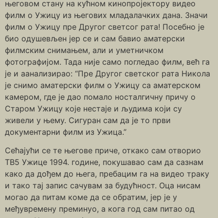
његовом стану на кућном кинопројектору видео
филм о Ужицу из његових младалачких дана. Значи
филм о Ужицу пре Другог светсог рата! Посебно је
био одушевљен јер се и сам бавио аматерски
филмским снимањем, али и уметничком
фотографијом. Тада није само погледао филм, већ га
је и аанализирао: “Пре Другог светског рата Никола
је снимо аматерски филм о Ужицу са аматерском
камером, где је дао помало носталгичну причу о
Старом Ужицу које нестаје и људима који су
живели у њему. Сигуран сам да је то први
документарни филм из Ужица.”
Сећајући се те његове приче, откако сам отворио
ТВ5 Ужице 1994. године, покушавао сам да сазнам
како да дођем до њега, пребацим га на видео траку
и тако тај запис сачувам за будућност. Оца нисам
могао да питам коме да се обратим, јер је у
међувремену преминуо, а кога год сам питао од