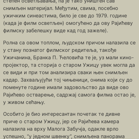
степен осветљавања, па је тако уништен сав
снимљен материјал. Међутим, свима, посебно
ужичким синеастима, било је све до 1979. године
(када је филм осветљен) омогућено да ову Рајићеву
филмску забелешку виде кад год зажеле).
Ролна са овом топлом, људском причом налазила се
у стану познатог филмског редитеља, такође
Ужичанина, Бранка П. Ћеловића те је, уз мали кино-
пројектор, та сторија о старом Ужицу увек могла да
се види и при том анализира сваки њен снимљен
кадар. Захваљујући тој чињеници, онима који су до
поменуте године имали задовољство да виде ово
Рајићево остварење, садржај самога филма остао је,
у живом сећању.
Особито је био интересантан почетак те дивне
приче о старом Ужицу, јер се Рајићева камера
налазила на врху Малога Забучја, одакле врло
успешно, “у једном швенку”, снимљена панорама