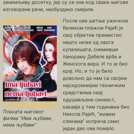
занимљиву досетку, јер су се оне код сваке његове
изговорене речи, необуздано смејале.
После ове шетње ужичком
Великом плажом Рајић је
свој објектив преместио
нешто ниже од овога
купалишата, снимивши
панораму Дебеле врбе и
Женскога вира. И то је био
крај. Но, и то је било
довољно да нам са својим
најскромнијим техничким
средствима овај
одушевљени синеаст,
какавје у тим годинама био
Плахата његовог
Никола Рајић, “живим
филма “Има љубави,
сликама” исприча само
нема љубави”
један део ове помало