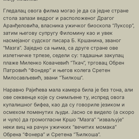
Гледалац овога филма могао је да са једне стране
стола запази ведрог и расположеног Драгог
Аранђеловића, власника ужичког биоскопа “Луксор”,
затим његову супругу Филомину као и увек
насмејаног судског писара Б. Кршанина, званог
“Мазга”. Заједно са њима, са друге стране ове
излетничке трпезе, седели су: тадашњи закупац
плаже Миленко Ковачевић “Ткач”, трговац Обрен
Патровић “Фондер” и његов колега Сретен
Милосављевић, звани “Ђилкош“.
Наравно Рајићева мала камера била је без тона, али
ове секвенце које су снимљене ту, испред овога
купалишног бифеа, као да су говориле језиком и
осмехом поменутих људи. Јасно се видело (а скоро
и чуло) да громогласни Кршо “Мазга” “изваљује”
неки виц на рачун ужичких “вечитих момака”
Обрена “Фонера” и Сретена “Ђилкоша”.