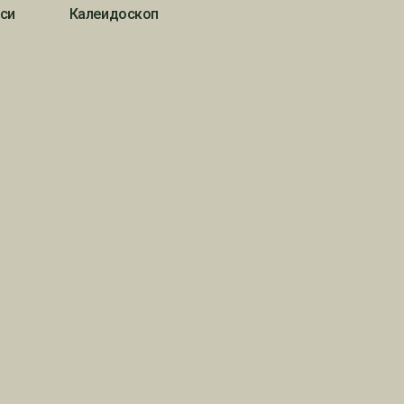
си
Калеидоскоп