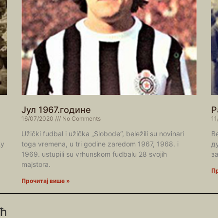
Јул 1967.године
Р
16/07/2020
No Comments
11
Užički fudbal i užička „Slobode“, beležili su novinari
В
ду
toga vremena, u tri godine zaredom 1967, 1968. i
д
1969. ustupili su vrhunskom fudbalu 28 svojih
з
majstora.
Пр
Прочитај више »
ић