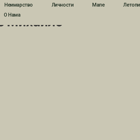
Неимарство
Личности
Мапе
Летопи
хаило”
О Нама
ез Михаило”