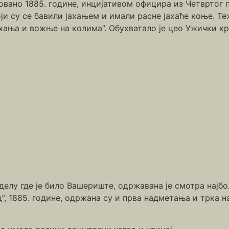
новано 1885. године, инцијативом официра из Четвртог 
оји су се бавили јахањем и имали расне јахаће коње. Т
ања и вожње на колима”. Обухватало је цео Ужички кра
 делу где је било Вашериште, одржавана је смотра најбо
ц”, 1885. године, одржана су и прва надметања и трка н