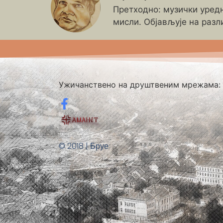
Претходно: музички уредн
мисли. Објављује на разл
Ужичанствено на друштвеним мрежама:
© 2018 | Бруе