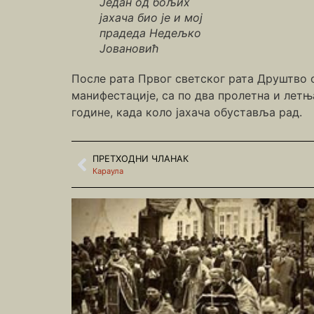
Један од бољих
јахача био је и мој
прадеда Недељко
Јовановић
После рата Првог светског рата Друштво о
манифестације, са по два пролетна и лет
године, када коло јахача обуставља рад.
ПРЕТХОДНИ ЧЛАНАК
Караула