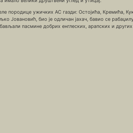
та имало велики друштвени углед и утицај.
еле породице ужичких АС газди: Остојића, Кремића, Ку
љко Јовановић, био је одличан јахач, бавио се рабаџил
абављали пасмине добрих енглеских, арапских и других