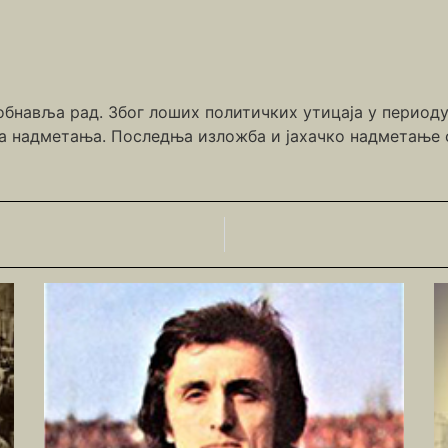
бнавља рад. Због лоших политичких утицаја у периоду
ња надметања. Последња изложба и јахачко надметање с