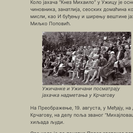
Коло јахача “Кнез Михаило” у Ужицу је ос
чиновника, занатлија, сеоских домаћина к
мисли, као И буђењу и ширењу вештине јах
Миљко Поповић.
Ужичанке и Ужичани посматрају
јахачка надметања у Крчагову
На Преображење, 19. августа, у Међају, на
Крчагову, на делу поља званог “Михајлова
хиљада људи.