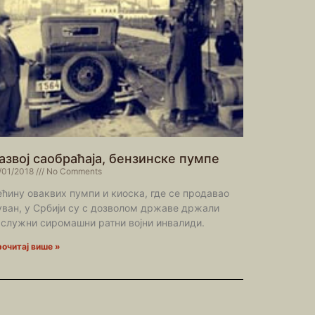
азвој саобраћаја, бензинске пумпе
/01/2018
No Comments
ећину оваквих пумпи и киоска, где се продавао
уван, у Србији су с дозволом државе држали
аслужни сиромашни ратни војни инвалиди.
очитај више »