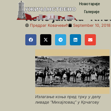
Новотарије
Почетна
»
Између два рата
»
Коло јахача “Кнез Ми
Галерије
Коло јахача “Кн
Предраг Ковачевић
September 10, 2018
Излагање коња пред трку у делу
ливаде “Михајловац” у Крчагову