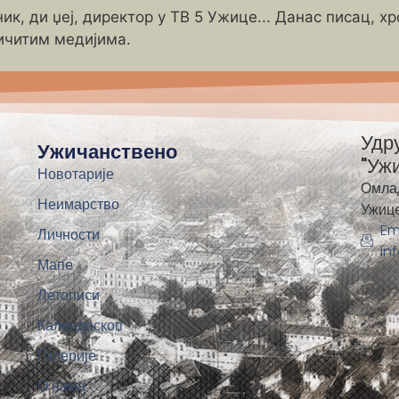
ик, ди џеј, директор у ТВ 5 Ужице... Данас писац, х
ичитим медијима.
Удр
Ужичанствено
"Уж
Новотарије
Омла
Неимарство
Ужиц
Em
Личности
in
Мапе
Летописи
Калеидоскоп
Галерије
О нама