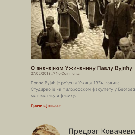
О значајном Ужичанину Павлу Вујићу
27/02/2018
No Comments
Павле Вујић је рођен у Ужицу 1874. године.
Студирао је на Филозофском факултету у Београ
математику и физику.
Прочитај више »
Предраг Ковачев