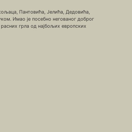
кољаца, Пантовића, Јелића, Дедовића,
уком. Имао је посебно негованог доброг
 расних грла од најбољих европских