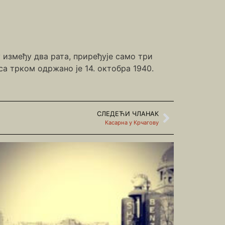
 између два рата, приређује само три
а трком одржано је 14. октобра 1940.
СЛЕДЕЋИ ЧЛАНАК
Касарна у Крчагову