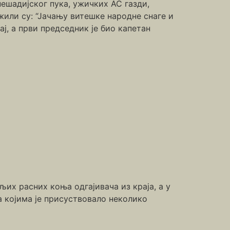
пешадијског пука, ужичких АС газди,
ежили су: “Јачању витешке народне снаге и
ј, а први председник је био капетан
љих расних коња одгајивача из краја, а у
а којима је присуствовало неколико