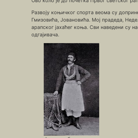
Ово коло је до почетка Првог светског ра
Развоју коњичког спорта веома су доприн
Гмизовића, Јовановића. Мој прадеда, Неде
арапског јахаћег коња. Сви наведени су н
одгајивача.