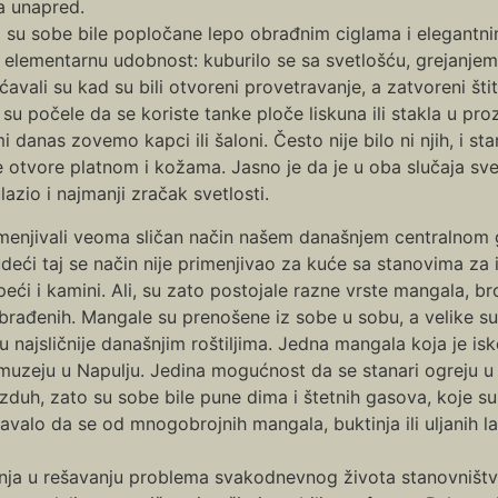
a unapred.
 su sobe bile popločane lepo obrađnim ciglama i elegantni
a elementarnu udobnost: kuburilo se sa svetlošću, grejanjem 
vali su kad su bili otvoreni provetravanje, a zatvoreni štitil
a su počele da se koriste tanke ploče liskuna ili stakla u p
i danas zovemo kapci ili šaloni. Često nije bilo ni njih, i sta
ke otvore platnom i kožama. Jasno je da je u oba slučaja svet
azio i najmanji zračak svetlosti.
primenjivali veoma sličan način našem današnjem centralnom 
deći taj se način nije primenjivao za kuće sa stanovima za 
 peći i kamini. Ali, su zato postojale razne vrste mangala, b
i obrađenih. Mangale su prenošene iz sobe u sobu, a velike s
 najsličnije današnjim roštiljima. Jedna mangala koja je isk
uzeju u Napulju. Jedina mogućnost da se stanari ogreju u 
zduh, zato su sobe bile pune dima i štetnih gasova, koje su
valo da se od mnogobrojnih mangala, buktinja ili uljanih la
nja u rešavanju problema svakodnevnog života stanovništva