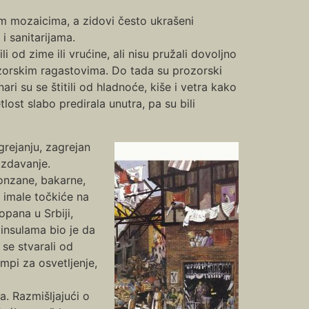
m mozaicima, a zidovi često ukrašeni
i sanitarijama.
i od zime ili vrućine, ali nisu pružali dovoljno
rozorskim ragastovima. Do tada su prozorski
nari su se štitili od hladnoće, kiše i vetra kako
lost slabo predirala unutra, pa su bili
grejanju, zagrejan
izdavanje.
ronzane, bakarne,
u imale točkiće na
opana u Srbiji,
insulama bio je da
 se stvarali od
mpi za osvetljenje,
. Razmišljajući o