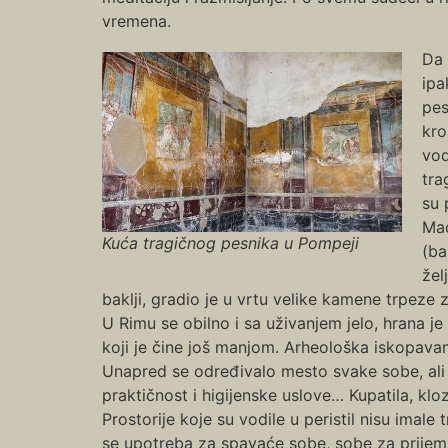
vremena.
Da 
ipa
pes
kro
vod
tra
su 
Mad
Kuća tragičnog pesnika u Pompeji
(ba
žel
baklji, gradio je u vrtu velike kamene trpez
U Rimu se obilno i sa uživanjem jelo, hrana 
koji je čine još manjom. Arheološka iskopavanj
Unapred se određivalo mesto svake sobe, ali se
praktičnost i higijenske uslove… Kupatila, kloz
Prostorije koje su vodile u peristil nisu imal
se upotreba za spavaće sobe, sobe za prijem il