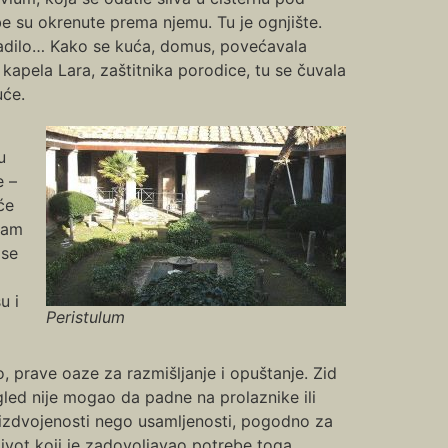
e su okrenute prema njemu. Tu je ognjište.
, radilo… Kako se kuća, domus, povećavala
kapela Lara, zaštitnika porodice, tu se čuvala
uće.
u
e –
će
pram
 se
u i
Peristulum
o, prave oaze za razmišljanje i opuštanje. Zid
gled nije mogao da padne na prolaznike ili
izdvojenosti nego usamljenosti, pogodno za
život koji je zadovoljavao potrebe toga