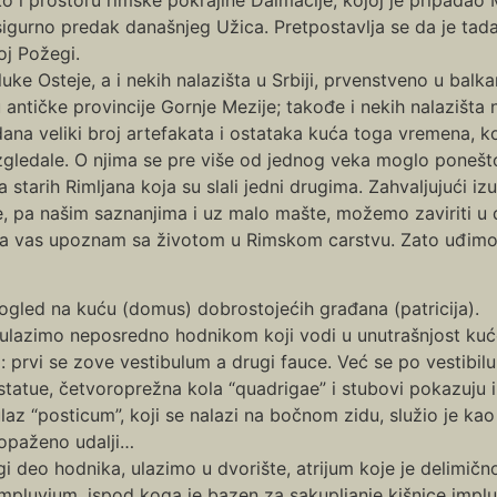
igurno predak današnjeg Užica. Pretpostavlja se da je tadaš
oj Požegi.
ke Osteje, a i nekih nalazišta u Srbiji, prvenstveno u balk
ntičke provincije Gornje Mezije; takođe i nekih nalazišta 
dana veliki broj artefakata i ostataka kuća toga vremena, k
zgledale. O njima se pre više od jednog veka moglo ponešto
a starih Rimljana koja su slali jedni drugima. Zahvaljujući iz
e, pa našim saznanjima i uz malo mašte, možemo zaviriti u 
a vas upoznam sa životom u Rimskom carstvu. Zato uđimo
ogled na kuću (domus) dobrostojećih građana (patricija).
, ulazimo neposredno hodnikom koji vodi u unutrašnjost kuć
: prvi se zove vestibulum a drugi fauce. Već se po vestibilu 
tatue, četvoroprežna kola “quadrigae” i stubovi pokazuju i
ulaz “posticum”, koji se nalazi na bočnom zidu, služio je ka
opaženo udalji…
deo hodnika, ulazimo u dvorište, atrijum koje je delimično 
mpluvium, ispod koga je bazen za sakupljanje kišnice implu