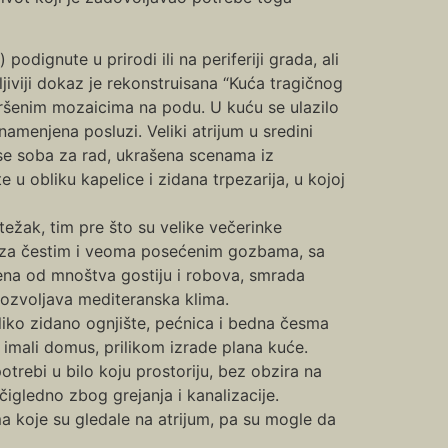
 podignute u prirodi ili na periferiji grada, ali
jiviji dokaz je rekonstruisana “Kuća tragičnog
vršenim mozaicima na podu. U kuću se ulazilo
menjena posluzi. Veliki atrijum u sredini
 se soba za rad, ukrašena scenama iz
te u obliku kapelice i zidana trpezarija, u kojoj
težak, tim pre što su velike večerinke
ju za čestim i veoma posećenim gozbama, sa
dena od mnoštva gostiju i robova, smrada
dozvoljava mediteranska klima.
liko zidano ognjište, pećnica i bedna česma
u imali domus, prilikom izrade plana kuće.
trebi u bilo koju prostoriju, bez obzira na
očigledno zbog grejanja i kanalizacije.
ama koje su gledale na atrijum, pa su mogle da