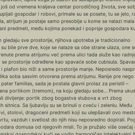
e još od vremena kraljeva centar porodičnog života, sve sob
pljali gospodar i robovi, primale su se posete, tu se jelo
a, atrijum je postaje samo presoblje u kome se nalazi mala 
asni predmeti, među kojima ponekad i poprsje gospodara k
 gledaju sve prostorije, njihova upotreba je tradicionalno
su bile prve dve, koje se nalaze sa obe strane ulaza, one s
krenute prema atrijumu već prema ulici tada služe kao radnj
u se prostorije određene kao spavaće sobe cubisula. Spava
je i plafon bio niži a same prostorije manje. Neposredo nas
velika soba sasvim otvorena prema atrijumu. Ranije pre nego
ater familias, sada je postala glavni prolaz za peristil –
kružena portikom (tremom), na koju gledaju sobe… Prema ukus
ali divljenje: portik zbog bogastva stubova a vrt zbog
h sitnica. Sa ljubavlju su se brinuli o cveću i zelenlu. Među
ovi, stolovi, dragoceni predmeti koji su ulepšavali ovo mest
vrtu, vazduh i svetlost do njih nisu neposredno dopirali. Po
dara domusa od njegovih misli. To je pružalo više osećaj 
rimskoj gospodskoj kući se vodio harmoničan intelektualni 