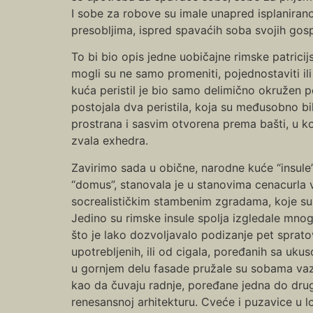
I sobe za robove su imale unapred isplanirano
presobljima, ispred spavaćih soba svojih gos
To bi bio opis jedne uobičajne rimske patricij
mogli su ne samo promeniti, pojednostaviti il
kuća peristil je bio samo delimično okružen p
postojala dva peristila, koja su međusobno bi
prostrana i sasvim otvorena prema bašti, u ko
zvala exhedra.
Zavirimo sada u obične, narodne kuće “insule
“domus”, stanovala je u stanovima cenacurla ve
socrealističkim stambenim zgradama, koje su 
Jedino su rimske insule spolja izgledale mnog
što je lako dozvoljavalo podizanje pet spratov
upotrebljenih, ili od cigala, poređanih sa uk
u gornjem delu fasade pružale su sobama vazdu
kao da čuvaju radnje, poređane jedna do druge
renesansnoj arhitekturu. Cveće i puzavice u lo