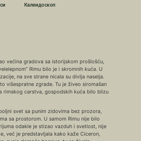
си
Калеидоскоп
ao većina gradova sa istorijskom prošlošću,
“velelepnom” Rimu bilo je i skromnih kuća. U
izacije, na sve strane nicala su divlja naselja.
esto višespratne zgrade. Tu je živeo siromašan
ima rimskog carstva, gospodskih kuća bilo blizu
poljni svet sa punim zidovima bez prozora,
blema sa prostorom. U samom Rimu nije bilo
juma odakle je stizao vazduh i svetlost, nije
, već je predstavljala kako kaže Ciceron,