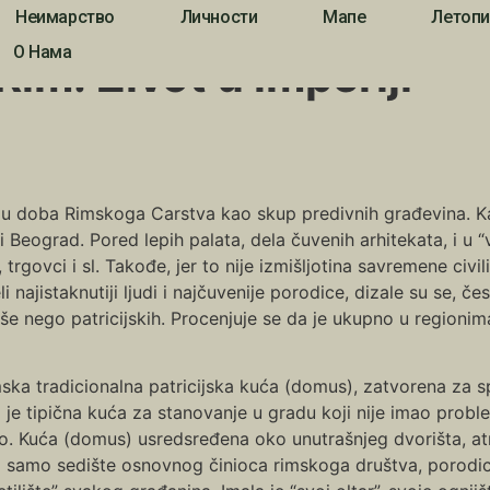
Неимарство
Личности
Мапе
Летопи
ot u imperiji
О Нама
Rim: Život u imperiji
im u doba Rimskoga Carstva kao skup predivnih građevina. K
 Beograd. Pored lepih palata, dela čuvenih arhitekata, i u 
, trgovci i sl. Takođe, jer to nije izmišljotina savremene civil
 najistaknutiji ljudi i najčuvenije porodice, dizale su se, č
više nego patricijskih. Procenjuje se da je ukupno u region
ska tradicionalna patricijska kuća (domus), zatvorena za s
a je tipična kuća za stanovanje u gradu koji nije imao pro
o. Kuća (domus) usredsređena oko unutrašnjeg dvorišta, atri
a samo sedište osnovnog činioca rimskoga društva, porodice