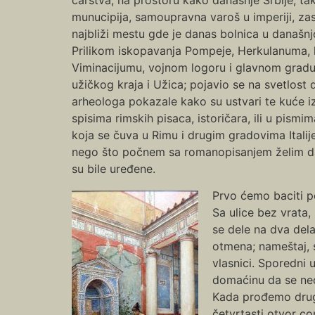
munucipija, samoupravna varoš u imperiji, zas
najbliži mestu gde je danas bolnica u današnj
Prilikom iskopavanja Pompeje, Herkulanuma, lu
Viminacijumu, vojnom logoru i glavnom gradu a
užičkog kraja i Užica; pojavio se na svetlost 
arheologa pokazale kako su ustvari te kuće i
spisima rimskih pisaca, istoričara, ili u pismim
koja se čuva u Rimu i drugim gradovima Italij
nego što počnem sa romanopisanjem želim d
su bile uređene.
Prvo ćemo baciti p
Sa ulice bez vrata
se dele na dva dela
otmena; nameštaj, s
vlasnici. Sporedni 
domaćinu da se ne
Kada prođemo drugi 
četvrtasti otvor co