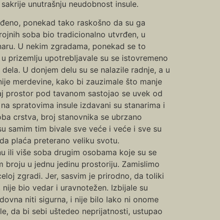
sakrije unutrašnju neudobnost insule.
ređeno, ponekad tako raskošno da su ga
jnih soba bio tradicionalno utvrđen, u
anaru. U nekim zgradama, ponekad se to
u prizemlju upotrebljavale su se istovremeno
a dela. U donjem delu su se nalazile radnje, a u
nije merdevine, kako bi zauzimale što manje
ovaj prostor pod tavanom sastojao se uvek od
i na spratovima insule izdavani su stanarima i
oba crstva, broj stanovnika se ubrzano
su samim tim bivale sve veće i veće i sve su
 da plaća preterano veliku svotu.
u ili više soba drugim osobama koje su se
m broju u jednu jedinu prostoriju. Zamislimo
eloj zgradi. Jer, sasvim je prirodno, da toliki
nije bio vedar i uravnotežen. Izbijale su
dovna niti sigurna, i nije bilo lako ni onome
ule, da bi sebi uštedeo neprijatnosti, ustupao