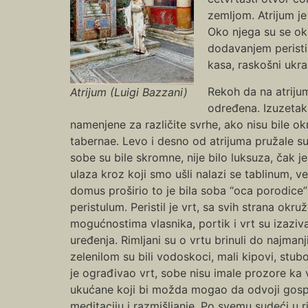
zemljom. Atrijum j
Oko njega su se oku
dodavanjem peristil
kasa, raskošni ukr
Rekoh da na atrijum
Atrijum (Luigi Bazzani)
određena. Izuzetak 
namenjene za različite svrhe, ako nisu bile o
tabernae. Levo i desno od atrijuma pružale s
sobe su bile skromne, nije bilo luksuza, čak 
ulaza kroz koji smo ušli nalazi se tablinum, 
domus proširio to je bila soba “oca porodice” p
peristulum. Peristil je vrt, sa svih strana o
mogućnostima vlasnika, portik i vrt su izaziv
uređenja. Rimljani su o vrtu brinuli do najmanji
zelenilom su bili vodoskoci, mali kipovi, stub
je ograđivao vrt, sobe nisu imale prozore ka 
ukućane koji bi možda mogao da odvoji gospo
meditaciju i razmišljanje. Po svemu sudeći u 