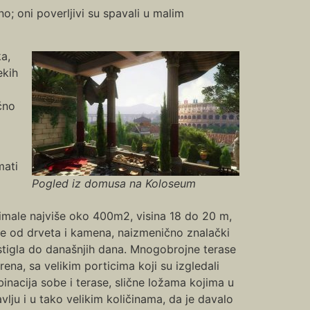
; oni poverljivi su spavali u malim
ka,
ekih
čno
mati
Pogled iz domusa na Koloseum
 imale najviše oko 400m2, visina 18 do 20 m,
bile od drveta i kamena, naizmenično znalački
 stigla do današnjih dana. Mnogobrojne terase
na, sa velikim porticima koji su izgledali
inacija sobe i terase, slične ložama kojima u
lju i u tako velikim količinama, da je davalo