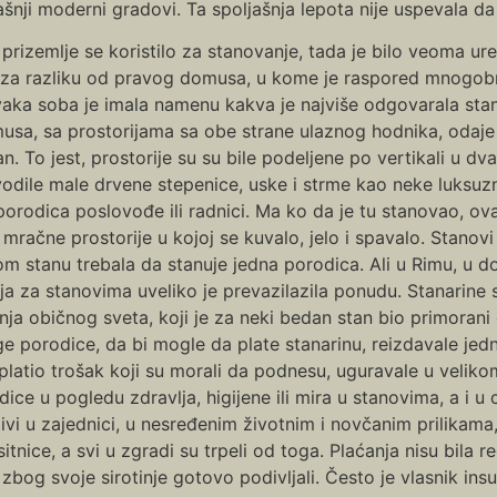
ji moderni gradovi. Ta spoljašnja lepota nije uspevala da 
rizemlje se koristilo za stanovanje, tada je bilo veoma u
i za razliku od pravog domusa, u kome je raspored mnogobro
vaka soba je imala namenu kakva je najviše odgovarala st
usa, sa prostorijama sa obe strane ulaznog hodnika, odaje 
n. To jest, prostorije su su bile podeljene po vertikali u dv
 vodile male drvene stepenice, uske i strme kao neke luksuz
 porodica poslovođe ili radnici. Ma ko da je tu stanovao, 
i mračne prostorije u kojoj se kuvalo, jelo i spavalo. Stanov
om stanu trebala da stanuje jedna porodica. Ali u Rimu, u d
a za stanovima uveliko je prevazilazila ponudu. Stanarine 
nja običnog sveta, koji je za neki bedan stan bio primorani
 porodice, da bi mogle da plate stanarinu, reizdavale jedn
splatio trošak koji su morali da podnesu, uguravale u veliko
ice u pogledu zdravlja, higijene ili mira u stanovima, a i u c
ivi u zajednici, u nesređenim životnim i novčanim prilikama, 
nice, a svi u zgradi su trpeli od toga. Plaćanja nisu bila re
 zbog svoje sirotinje gotovo podivljali. Često je vlasnik ins