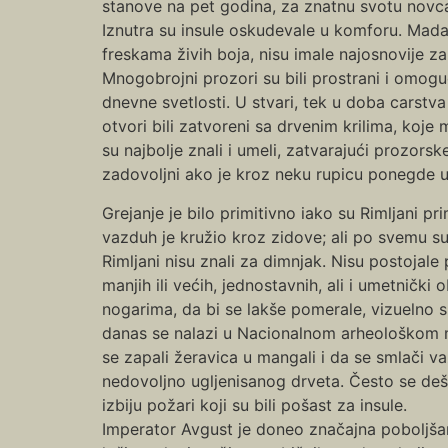
stanove na pet godina, za znatnu svotu novc
Iznutra su insule oskudevale u komforu. Mada
freskama živih boja, nisu imale najosnovije z
Mnogobrojni prozori su bili prostrani i omoguća
dnevne svetlosti. U stvari, tek u doba carstv
otvori bili zatvoreni sa drvenim krilima, koje m
su najbolje znali i umeli, zatvarajući prozors
zadovoljni ako je kroz neku rupicu ponegde ul
Grejanje je bilo primitivno iako su Rimljani 
vazduh je kružio kroz zidove; ali po svemu su
Rimljani nisu znali za dimnjak. Nisu postojale
manjih ili većih, jednostavnih, ali i umetničk
nogarima, da bi se lakše pomerale, vizuelno su
danas se nalazi u Nacionalnom arheološkom m
se zapali žeravica u mangali i da se smlači va
nedovoljno ugljenisanog drveta. Često se deša
izbiju požari koji su bili pošast za insule.
Imperator Avgust je doneo značajna poboljša