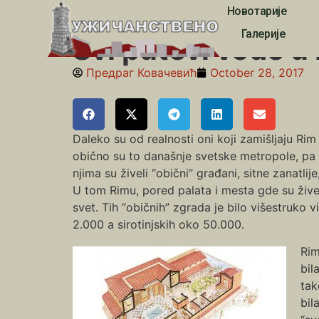
Новотарије
Почетна
»
Приповедања
»
Svi putevi vode u Rim: Živ
Галерије
Svi putevi vode u 
Предраг Ковачевић
October 28, 2017
Daleko su od realnosti oni koji zamišljaju R
obično su to današnje svetske metropole, pa i
njima su živeli “obični” građani, sitne zanatlije
U tom Rimu, pored palata i mesta gde su živeli
svet. Tih “običnih” zgrada je bilo višestruko 
2.000 a sirotinjskih oko 50.000.
Rim
bil
tak
bil