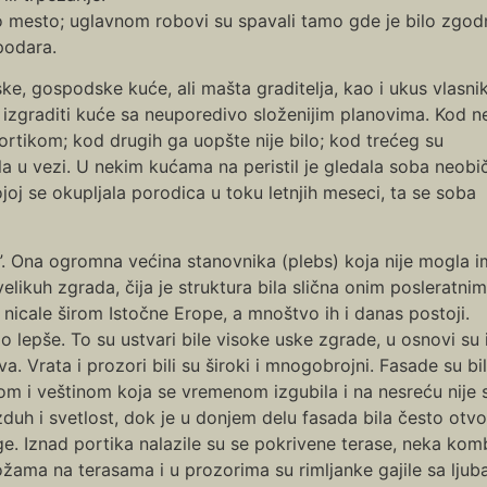
 mesto; uglavnom robovi su spavali tamo gde je bilo zgodno
podara.
ske, gospodske kuće, ali mašta graditelja, kao i ukus vlasni
i izgraditi kuće sa neuporedivo složenijim planovima. Kod n
ortikom; kod drugih ga uopšte nije bilo; kod trećeg su
la u vezi. U nekim kućama na peristil je gledala soba neobi
joj se okupljala porodica u toku letnjih meseci, ta se soba
”. Ona ogromna većina stanovnika (plebs) koja nije mogla i
likuh zgrada, čija je struktura bila slična onim posleratnim
nicale širom Istočne Erope, a mnoštvo ih i danas postoji.
o lepše. To su ustvari bile visoke uske zgrade, u osnovi su
a. Vrata i prozori bili su široki i mnogobrojni. Fasade su 
usom i veštinom koja se vremenom izgubila i na nesreću nije
h i svetlost, dok je u donjem delu fasada bila često otvore
. Iznad portika nalazile su se pokrivene terase, neka komb
žama na terasama i u prozorima su rimljanke gajile sa ljubav