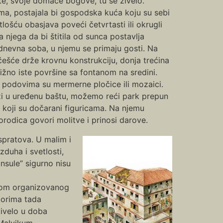
ište, svoje domaće bogove, tu se živelo.
ima, postajala bi gospodska kuća koju su sebi
ošću obasjava poveći četvrtasti ili okrugli
a njega da bi štitila od sunca postavlja
 dnevna soba, u njemu se primaju gosti. Na
češće drže krovnu konstrukciju, donja trećina
ižno iste površine sa fontanom na sredini.
na podovima su mermerne pločice ili mozaici.
azi u uređenu baštu, možemo reći park prepun
 koji su dočarani figuricama. Na njemu
orodica govori molitve i prinosi darove.
 spratova. U malim i
zduha i svetlosti,
Insule” sigurno nisu
likom organizovanog
storima tada
živelo u doba
 Malvikum