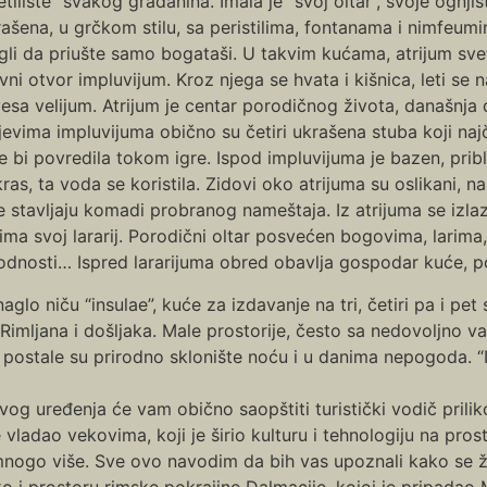
etilište” svakog građanina. Imala je “svoj oltar”, svoje ognj
ašena, u grčkom stilu, sa peristilima, fontanama i nimfeum
li da priušte samo bogataši. U takvim kućama, atrijum svetl
vni otvor impluvijum. Kroz njega se hvata i kišnica, leti se n
esa velijum. Atrijum je centar porodičnog života, današnja
jevima impluvijuma obično su četiri ukrašena stuba koji naj
bi povredila tokom igre. Ispod impluvijuma je bazen, pribl
ras, ta voda se koristila. Zidovi oko atrijuma su oslikani, 
 stavljaju komadi probranog nameštaja. Iz atrijuma se izl
ma svoj lararij. Porodični oltar posvećen bogovima, larima,
plodnosti… Ispred lararijuma obred obavlja gospodar kuće, p
lo niču “insulae”, kuće za izdavanje na tri, četiri pa i pet
Rimljana i došljaka. Male prostorije, često sa nedovoljno va
vi, postale su prirodno sklonište noću i u danima nepogoda. “
ovog uređenja će vam obično saopštiti turistički vodič pri
 vladao vekovima, koji je širio kulturu i tehnologiju na pro
 mnogo više. Sve ovo navodim da bih vas upoznali kako se 
ko i prostoru rimske pokrajine Dalmacije, kojoj je pripadao