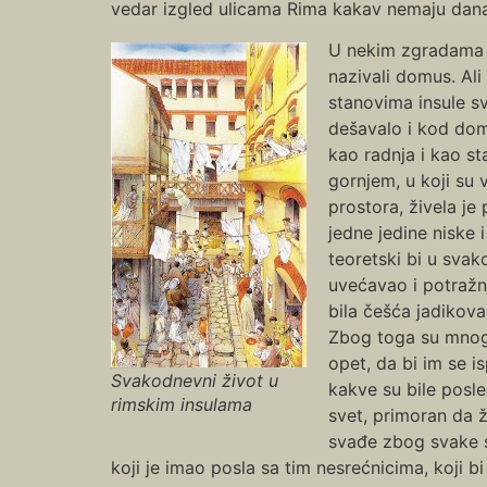
vedar izgled ulicama Rima kakav nemaju današn
U nekim zgradama p
nazivali domus. Al
stanovima insule s
dešavalo i kod dom
kao radnja i kao sta
gornjem, u koji su
prostora, živela je
jedne jedine niske 
teoretski bi u svak
uvećavao i potražnj
bila češća jadikova
Zbog toga su mnoge
opet, da bi im se i
Svakodnevni život u
kakve su bile posled
rimskim insulama
svet, primoran da ž
svađe zbog svake sit
koji je imao posla sa tim nesrećnicima, koji bi