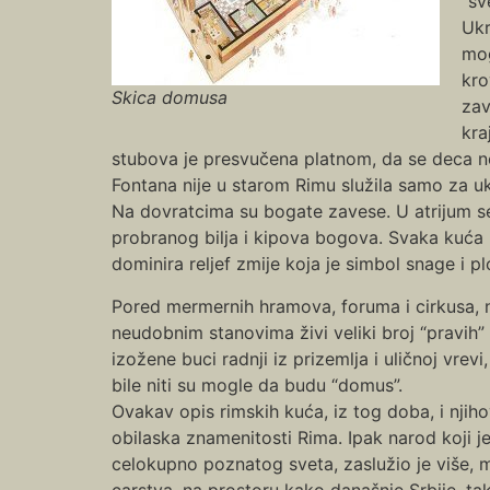
“sv
Ukr
mog
kro
Skica domusa
zav
kra
stubova je presvučena platnom, da se deca ne 
Fontana nije u starom Rimu služila samo za uk
Na dovratcima su bogate zavese. U atrijum se
probranog bilja i kipova bogova. Svaka kuća i
dominira reljef zmije koja je simbol snage i 
Pored mermernih hramova, foruma i cirkusa, nag
neudobnim stanovima živi veliki broj “pravih” 
izožene buci radnji iz prizemlja i uličnoj vre
bile niti su mogle da budu “domus”.
Ovakav opis rimskih kuća, iz tog doba, i njih
obilaska znamenitosti Rima. Ipak narod koji je
celokupno poznatog sveta, zaslužio je više,
carstva, na prostoru kako današnje Srbije, ta