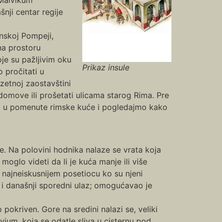
nji centar regije
anskoj Pompeji,
na prostoru
oje su pažljivim oku
Prikaz insule
 pročitati u
uzetnoj zaostavštini
domove ili prošetati ulicama starog Rima. Pre
 u pomenute rimske kuće i pogledajmo kako
e. Na polovini hodnika nalaze se vrata koja
moglo videti da li je kuća manje ili više
 najneiskusnijem posetiocu ko su njeni
o i današnji sporedni ulaz; omogućavao je
pokriven. Gore na sredini nalazi se, veliki
vium, koja se odatle sliva u cisternu pod