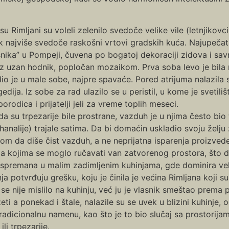
su Rimljani su voleli zelenilo svedoče velike vile (letnjikovci)
k najviše svedoče raskošni vrtovi gradskih kuća. Najupečatl
nika” u Pompeji, čuvena po bogatoj dekoraciji zidova i sa
z uzan hodnik, popločan mozaikom. Prva soba levo je bila na
io je u male sobe, najpre spavaće. Pored atrijuma nalazila
gedija. Iz sobe za rad ulazilo se u peristil, u kome je svetiliš
porodica i prijatelji jeli za vreme toplih meseci.
a su trpezarije bile prostrane, vazduh je u njima često bio 
hanalije) trajale satima. Da bi domaćin uskladio svoju žel
jom da diše čist vazduh, a ne neprijatna isparenja proizve
e za kojima se moglo ručavati van zatvorenog prostora, što 
je spremana u malim zadimljenim kuhinjama, gde dominira ve
a potvrđuju grešku, koju je činila je većina Rimljana koji s
 nije mislilo na kuhinju, već ju je vlasnik smeštao prema po
eti a ponekad i štale, nalazile su se uvek u blizini kuhinje, 
e tradicionalnu namenu, kao što je to bio slučaj sa prostorij
i trpezarije.